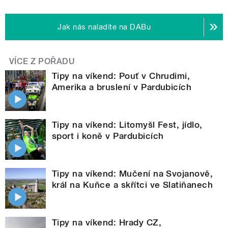
Jak nás naladíte na DABu
VÍCE Z POŘADU
Tipy na víkend: Pouť v Chrudimi,
Amerika a bruslení v Pardubicích
Tipy na víkend: Litomyšl Fest, jídlo,
sport i koně v Pardubicích
Tipy na víkend: Mučení na Svojanově,
král na Kuňce a skřítci ve Slatiňanech
Tipy na víkend: Hrady CZ,