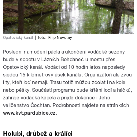
Opatovický kanál
|
foto:
Filip Novotný
Poslední namočení pádla a ukončení vodácké sezóny
bude v sobotu v Lázních Bohdaneč u mostu přes
Opatovický kanál. Vodáci od 10 hodin letos naposledy
sjedou 15 kilometrový úsek kanálu. Organizátoři ale zvou
i ty, kteří loď nemají. Trasu totiž můžou zdolat i na kole
nebo pěšky. Součástí programu bude křtění lodí a háčků,
zahraje vodácká kapela a přijde dokonce i Jeho
veličenstvo Čochtan. Podrobnosti najdete na stránkách
www.kvt.pardubice.cz
.
Holubi, drůbež a králíci