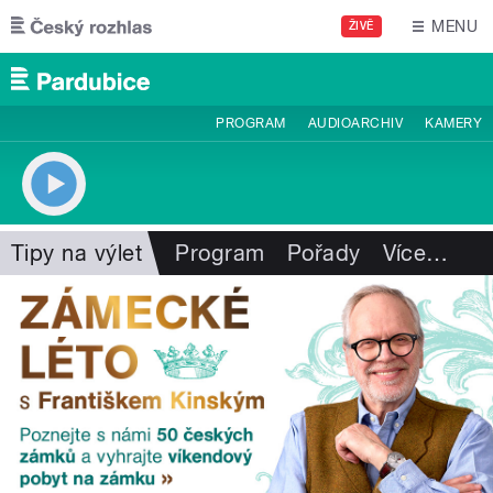
Přejít k hlavnímu obsahu
MENU
ŽIVĚ
PROGRAM
AUDIOARCHIV
KAMERY
Tipy na výlet
Program
Pořady
Více
…