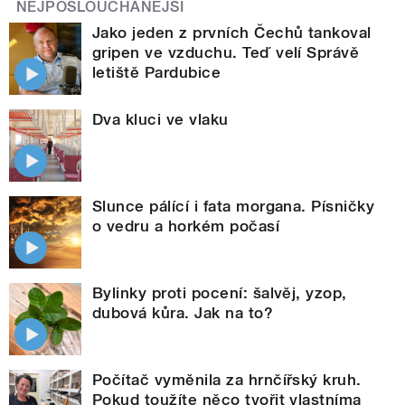
NEJPOSLOUCHANĚJŠÍ
Jako jeden z prvních Čechů tankoval
gripen ve vzduchu. Teď velí Správě
letiště Pardubice
Dva kluci ve vlaku
Slunce pálící i fata morgana. Písničky
o vedru a horkém počasí
Bylinky proti pocení: šalvěj, yzop,
dubová kůra. Jak na to?
Počítač vyměnila za hrnčířský kruh.
Pokud toužíte něco tvořit vlastníma