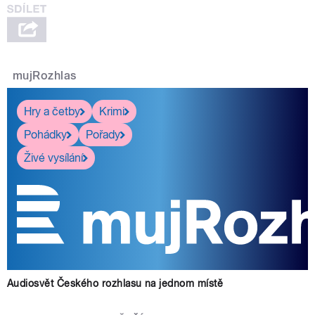
mujRozhlas
Hry a četby
Krimi
Pohádky
Pořady
Živé vysílání
Audiosvět Českého rozhlasu na jednom místě