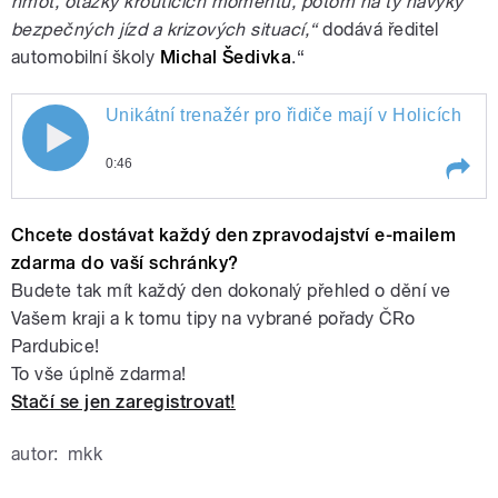
hmot, otázky kroutících momentů, potom na ty návyky
bezpečných jízd a krizových situací,“
dodává ředitel
automobilní školy
Michal Šedivka
.“
Unikátní trenažér pro řidiče mají v Holicích
0:46
Play /
Unikátní trenažér pro řidiče mají v Holicích
Chcete dostávat každý den zpravodajství e-mailem
zdarma do vaší schránky?
Budete tak mít každý den dokonalý přehled o dění ve
Vašem kraji a k tomu tipy na vybrané pořady ČRo
Pardubice!
To vše úplně zdarma!
Stačí se jen zaregistrovat!
pause
autor:
mkk