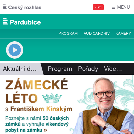
Přejít k hlavnímu obsahu
MENU
ŽIVĚ
PROGRAM
AUDIOARCHIV
KAMERY
Aktuální dění
Program
Pořady
Více
…