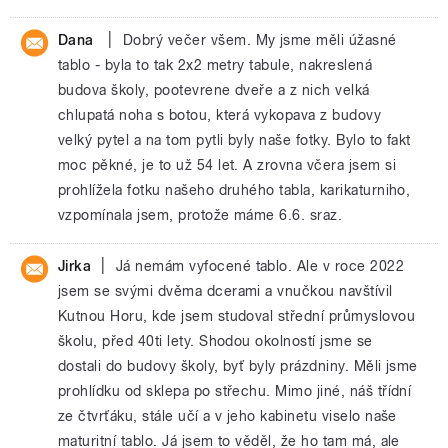
|
Dana
Dobrý večer všem. My jsme měli úžasné
tablo - byla to tak 2x2 metry tabule, nakreslená
budova školy, pootevrene dveře a z nich velká
chlupatá noha s botou, která vykopava z budovy
velký pytel a na tom pytli byly naše fotky. Bylo to fakt
moc pěkné, je to už 54 let. A zrovna včera jsem si
prohlížela fotku našeho druhého tabla, karikaturniho,
vzpomínala jsem, protože máme 6.6. sraz.
|
Jirka
Já nemám vyfocené tablo. Ale v roce 2022
jsem se svými dvěma dcerami a vnučkou navštívil
Kutnou Horu, kde jsem studoval střední průmyslovou
školu, před 40ti lety. Shodou okolností jsme se
dostali do budovy školy, byť byly prázdniny. Měli jsme
prohlídku od sklepa po střechu. Mimo jiné, náš třídní
ze čtvrťáku, stále učí a v jeho kabinetu viselo naše
maturitní tablo. Já jsem to věděl, že ho tam má, ale