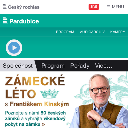
Přejít k hlavnímu obsahu
MENU
ŽIVĚ
PROGRAM
AUDIOARCHIV
KAMERY
Společnost
Program
Pořady
Více
…