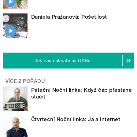
Daniela Pražanová: Pošetilost
Jak nás naladíte na DABu
VÍCE Z POŘADU
Páteční Noční linka: Když čáp přestane
stačit
Čtvrteční Noční linka: Já a internet