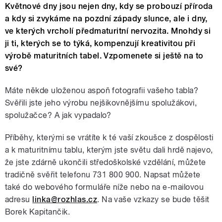
Květnové dny jsou nejen dny, kdy se probouzí příroda
a kdy si zvykáme na pozdní západy slunce, ale i dny,
ve kterých vrcholí předmaturitní nervozita. Mnohdy si
ji ti, kterých se to týká, kompenzují kreativitou při
výrobě maturitních tabel. Vzpomenete si ještě na to
své?
Máte někde uloženou aspoň fotografii vašeho tabla?
Svěřili jste jeho výrobu nejšikovnějšímu spolužákovi,
spolužačce? A jak vypadalo?
Příběhy, kterými se vrátíte k té vaší zkoušce z dospělosti
a k maturitnímu tablu, kterým jste světu dali hrdě najevo,
že jste zdárně ukončili středoškolské vzdělání, můžete
tradičně svěřit telefonu 731 800 900. Napsat můžete
také do webového formuláře níže nebo na e-mailovou
adresu
linka@rozhlas.cz
. Na vaše vzkazy se bude těšit
Borek Kapitančik.