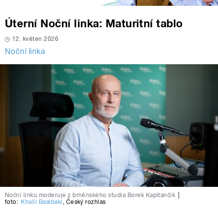
Úterní Noční linka: Maturitní tablo
12. květen 2026
Noční linka
Noční linku moderuje z brněnského studia Borek Kapitančik
|
foto:
Khalil Baalbaki
,
Český rozhlas