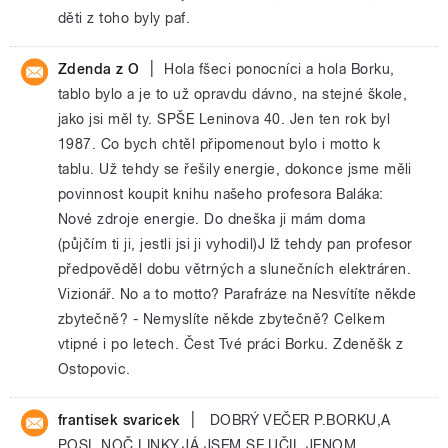
děti z toho byly paf.
|
Zdenda z O
Hola fšeci ponocníci a hola Borku,
tablo bylo a je to už opravdu dávno, na stejné škole,
jako jsi měl ty. SPŠE Leninova 40. Jen ten rok byl
1987. Co bych chtěl připomenout bylo i motto k
tablu. Už tehdy se řešily energie, dokonce jsme měli
povinnost koupit knihu našeho profesora Baláka:
Nové zdroje energie. Do dneška ji mám doma
(půjčím ti ji, jestli jsi ji vyhodil)J Iž tehdy pan profesor
předpověděl dobu větrných a slunečních elektráren.
Vizionář. No a to motto? Parafráze na Nesvítíte někde
zbytečně? - Nemyslíte někde zbytečně? Celkem
vtipné i po letech. Čest Tvé práci Borku. Zdeněšk z
Ostopovic.
|
frantisek svaricek
DOBRÝ VEČER P.BORKU,A
POSL.NOČ.LINKY.JÁ JSEM SE UČIL JENOM