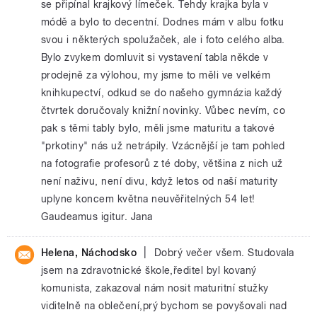
se připínal krajkový límeček. Tehdy krajka byla v
módě a bylo to decentní. Dodnes mám v albu fotku
svou i některých spolužaček, ale i foto celého alba.
Bylo zvykem domluvit si vystavení tabla někde v
prodejně za výlohou, my jsme to měli ve velkém
knihkupectví, odkud se do našeho gymnázia každý
čtvrtek doručovaly knižní novinky. Vůbec nevím, co
pak s těmi tably bylo, měli jsme maturitu a takové
"prkotiny" nás už netrápily. Vzácnější je tam pohled
na fotografie profesorů z té doby, většina z nich už
není naživu, není divu, když letos od naší maturity
uplyne koncem května neuvěřitelných 54 let!
Gaudeamus igitur. Jana
|
Helena, Náchodsko
Dobrý večer všem. Studovala
jsem na zdravotnické škole,ředitel byl kovaný
komunista, zakazoval nám nosit maturitní stužky
viditelně na oblečení,prý bychom se povyšovali nad