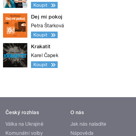
Koupit
Dej mi pokoj
Petra Štarková
Koupit
Krakatit
Karel Čapek
Koupit
Český rozhlas
O nás
Válka na Ukrajině
Jak nás naladíte
Komunální volby
Nápověda