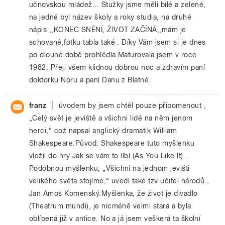
učnovskou mládež... Stužky jsme měli bílé a zelené,
na jedné byl název školy a roky studia, na druhé
nápis ,,KONEC SNĚNÍ, ŽIVOT ZAČÍNÁ,,mám je
schované,fotku tabla také . Díky Vám jsem si je dnes
po dlouhé době prohlédla.Maturovala jsem v roce
1982. Přeji všem klidnou dobrou noc a zdravím paní
doktorku Noru a paní Danu z Blatné.
|
franz
úvodem by jsem chtěl pouze připomenout ,
„Celý svět je jeviště a všichni lidé na něm jenom
herci,“ což napsal anglický dramatik William
Shakespeare.Původ: Shakespeare tuto myšlenku
vložil do hry Jak se vám to líbí (As You Like It) .
Podobnou myšlenku, „Všichni na jednom jevišti
velikého světa stojíme,“ uvedl také tzv učitel národů ,
Jan Amos Komenský.Myšlenka, že život je divadlo
(Theatrum mundi), je nicméně velmi stará a byla
oblíbená již v antice. No a já jsem veškerá ta školní