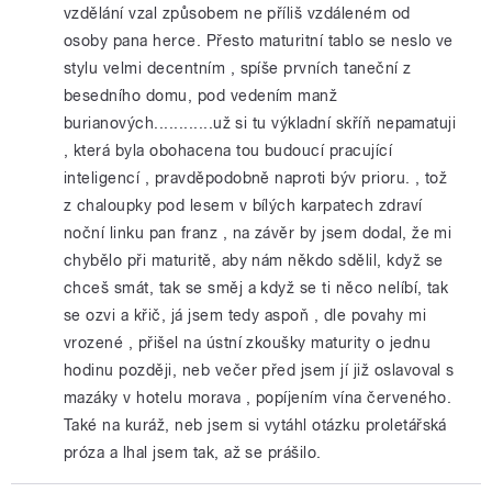
vzdělání vzal způsobem ne příliš vzdáleném od
osoby pana herce. Přesto maturitní tablo se neslo ve
stylu velmi decentním , spíše prvních taneční z
besedního domu, pod vedením manž
burianových............už si tu výkladní skříň nepamatuji
, která byla obohacena tou budoucí pracující
inteligencí , pravděpodobně naproti býv prioru. , tož
z chaloupky pod lesem v bílých karpatech zdraví
noční linku pan franz , na závěr by jsem dodal, že mi
chybělo při maturitě, aby nám někdo sdělil, když se
chceš smát, tak se směj a když se ti něco nelíbí, tak
se ozvi a křič, já jsem tedy aspoň , dle povahy mi
vrozené , přišel na ústní zkoušky maturity o jednu
hodinu později, neb večer před jsem jí již oslavoval s
mazáky v hotelu morava , popíjením vína červeného.
Také na kuráž, neb jsem si vytáhl otázku proletářská
próza a lhal jsem tak, až se prášilo.