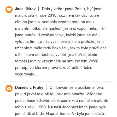
|
Jana Jirkov
Dobrý večer pane Borku, byť jsem
maturovala v roce 2010, což není tak dávno, ale
dlouho jsem si nemohla vzpomenout na mou
maturitní fotku, ale naštěstí jsem si vzpomněla, měli
jsme poněkud zvláštní tablo, každý jsme se měli
vyfotit s tím, co nás vystihovalo, no a protože jsem
už tenkrát měla ráda čokoládu, tak to byla právě ona,
s čím jsem se nechala vyfotit, jinak při dnešním
tématu jsem si vzpomněla na smutný film Vyšší
princip, ve kterém právě takové pěkné tablo
vygurovalo ...
|
Daniela z Prahy
Omlouvám se a posílám znovu,
pokud první text přišel, pak toto smažte. Všechny
posluchače zdravím se vzpomínkou na naše maturitní
tablo z roku 1960. Na naší Jedenáctiletce jsme byla
jediná dívčí třída. Naproti tomu» A« byla jen z kluků.