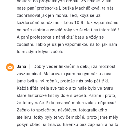
některé do proplétaných drdolů. 36 holek!! Zlatá
naše paní profesorka Libuška Macháčková, ta nás
zachraňoval jak jen mohla. Teď, když se už
každoročně scházíme - letos 10.6., tak vzpomínáme
na naše alotria a veselé roky ve škole i na internátě!!
A paní profesorka s námi drží basu a vždy se
zúčastní. Tablo je už jen vzpomínkou na to, jak nám
to mladým kdysi slušelo.
|
Jana
Dobrý večer linkařům a děkuji za možnost
zavzpomínat. Maturovala jsem na gymnáziu a asi
jsme byli silný ročník, protože nás bylo pět tříd.
Každá třída měla své tablo a to naše bylo ve tvaru
staré historické listiny dole s pečetí. Patrně i proto,
že tehdy naše třída povinně maturovala z dějepisu!
Začalo to společnou návštěvou fotografického
ateliéru, fotky byly tehdy černobílé, proto jsme měly
pokyn obléci si tmavou halenku bez zapínání a na to