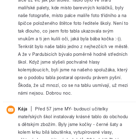
malířské palety, kde místo barevných koláčků, byly
naše fotografie, místo palce malíře foto třídního a na
špičce položeného štětce foto ředitele školy. Není to
tak dlouho, co jsem foto tabla ukazovala svým
vnukům a ti jen kulili oči, jaká byla bába kočka :-)).
Tenkrát bylo naše tablo jedno z nejhezčích ve městě.
A že v Pardubicích bývalo poměrně hodně středních
škol. Když jsme slyšeli pochvalné hlasy
kolemjdoucích, byli jsme na našeho spolužáka, který
se o podobu tabla postaral opravdu právem pyšní.
Škoda, že už mnozí, co se na tablu usmívají, už mezi
námi nejsou. Dobrou noc.
|
Kája
Před 57 jsme MY- budoucí učitelky
mateřských škol instalovaly krásné tablo do obchodu
s dětským zbožím. Byly jsme kočky - černé šaty a
kolem krku bílá labutěnka, vytupírované vlasy,