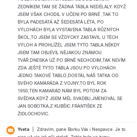
ZEDNÍKEM,TAM SE ŽÁDNÁ TÁBLA NEDĚLALY. KDYŽ
JSEM VŠAK CHODIL V UČENI PO BRNĚ ,TAK TO
BYLA PADESÁTÁ AŽ ŠEDESÁTÁ LÉTA, PO
VÝLOHÁCH BYLA VYSTAVENA TABLA RŮZNÝCH
ŠKOL,TO JSEM SE VŽDYCKY ZASTAVIL U TĚCH
VÝLOH A PROHLÍŽÉL JSEM TYTO TABLA.NĚKDY
JSEM TAM OBJEVIL NĚJAKOU ZNÁMOU
TVÁŘ.DNESKA UŽ PO BRNĚ NECHODIM,TAK NEVÍM
ZDA JEŠTĚ TYTO TABLA JSOU PO VÝLOHÁCH.
JEDNO TAKOVÉ TABLO,DOSTÁL NÁŠ TATKA OD
SVÉHO KAMARÁDA Z VOJNY,TO BYL ROK
1950,TEN KAMARÁD NÁM BYL POTOM ZA
SVĚDKA,KDYŽ JSEM MĚL SVADBU,JMENOVÁL SE
JAN SOBOTKA,Z KUBŠIC.FRANTIŠEK ZE
ŽIDLOCHOVIC.
|
Yveta
Zdravím, pane Borku Vás i Nespavce. Je to
sice už víc jak půl století. Tablo bylo ve tvaru