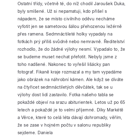
Ostatní třídy, včetně té, do níž chodil Jaroušek Duka,
byly smíšené. Už si nepamatuji, kdo přišel s
nápadem, že se místo civilního oděvu necháme
vyfotit jen se sametovou šálou přehozenou ležérně
přes ramena. Sedmnáctileté holky vypadaly na
fotkách prý příliš svůdně nebo nemravně. Ředitelství
rozhodlo, že do žádné výlohy nesmí. Vypadalo to, že
se budeme muset nechat přefotit. Nebyly jsme z
toho nadšené. Nakonec to vyřešil lišácky pan
fotograf. Fikaně kraje rozmazal a my tam vypadáme
jako obrázek na náhrobní kámen. Ale když se díváte
na čtyřicet sedmnáctiletých děvčátek, tak se u
výlohy dost lidí zastavilo. Fotka našeho tabla se
pokaždé objeví na srazu abiturientek. Letos už po 65
letech a pokaždé je to velmi příjemné. Díky Markétě
a Věrce, které to celá léta dávají dohromady, věřím,
že se zase v hojném počtu v salonu republiky
sejdeme. Daniela