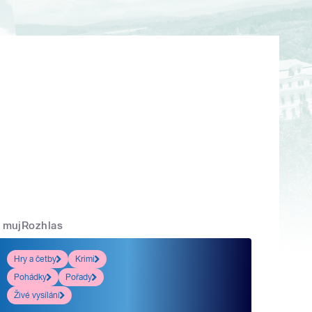
mujRozhlas
Hry a četby
Krimi
Pohádky
Pořady
Živé vysílání