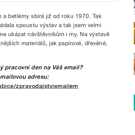
va Betlémy
h a betlémy sbírá již od roku 1970. Tak
ádala spoustu výstav a tak jsem velmi
žeme ukázat návštěvníkům i my. Na výstavě
nějších materiálů, jak papírové, dřevěné,
dý pracovní den na Váš email?
emailovou adresu:
ubice/zpravodajstviemailem