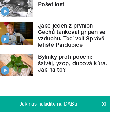
Pošetilost
Jako jeden z prvních
Čechů tankoval gripen ve
vzduchu. Teď velí Správě
letiště Pardubice
Bylinky proti pocení:
šalvěj, yzop, dubová kůra.
Jak na to?
Jak nás naladíte na DABu