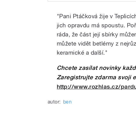
Play
V Chrudimim zahájena výsta
"Pani Ptáčková žije v Teplicíc
jich opravdu má spoustu. Poř
ráda, že část její sbírky mů
můžete vidět betlémy z nejrůz
keramické a další."
Chcete zasílat novinky kaž
/
Zaregistrujte zdarma svoji 
http://www.rozhlas.cz/pard
autor:
ben
pause