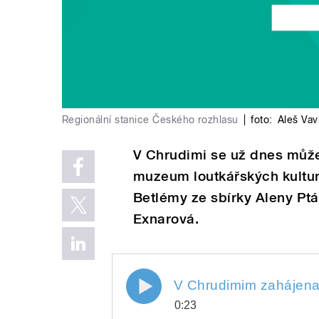
Regionální stanice Českého rozhlasu
|
foto:
Aleš Vav
V Chrudimi se už dnes může
muzeum loutkářských kultur
Betlémy ze sbírky Aleny Pt
Exnarová.
V Chrudimim zahájena
0:23