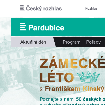
Přejít k hlavnímu obsahu
iRozhlas
Aktuální dění
Program
Pořady