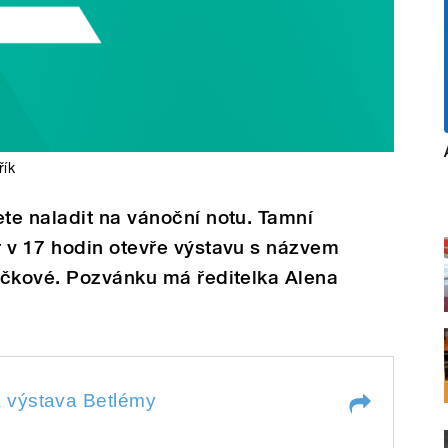
řík
te naladit na vánoční notu. Tamní
 v 17 hodin otevře výstavu s názvem
áčkové. Pozvánku má ředitelka Alena
 výstava Betlémy