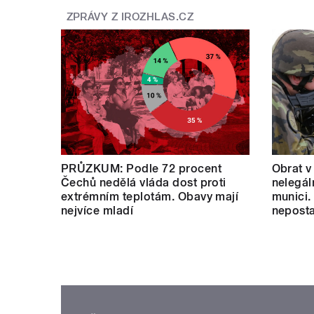
ZPRÁVY Z IROZHLAS.CZ
PRŮZKUM: Podle 72 procent
Obrat v
Čechů nedělá vláda dost proti
nelegál
extrémním teplotám. Obavy mají
munici.
nejvíce mladí
neposta