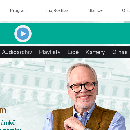
Program
mujRozhlas
Stanice
O r
Audioarchiv
Playlisty
Lidé
Kamery
O nás