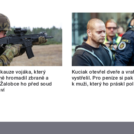
 kauze vojáka, který
Kuciak otevřel dveře a vra
ně hromadil zbraně a
vystřelil. Pro peníze si pak
 Žalobce ho před soud
k muži, který ho práskl poli
ví