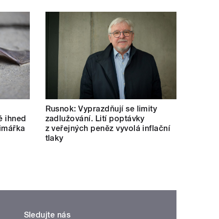
Rusnok: Vyprazdňují se limity
né ihned
zadlužování. Lití poptávky
rimářka
z veřejných peněz vyvolá inflační
tlaky
Sledujte nás