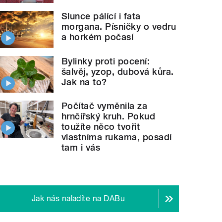
Slunce pálící i fata
morgana. Písničky o vedru
a horkém počasí
Bylinky proti pocení:
šalvěj, yzop, dubová kůra.
Jak na to?
Počítač vyměnila za
hrnčířský kruh. Pokud
toužíte něco tvořit
vlastníma rukama, posadí
tam i vás
Jak nás naladíte na DABu