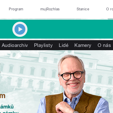
Program
mujRozhlas
Stanice
O r
Audioarchiv
Playlisty
Lidé
Kamery
O nás