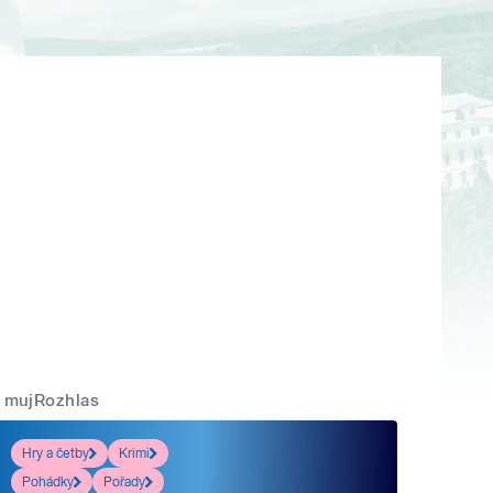
mujRozhlas
Hry a četby
Krimi
Pohádky
Pořady