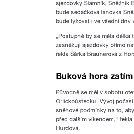
sjezdovky Slamník, Sněžník B
bude sedačková lanovka Sněž
bude lyžovat i ve všední dny 
„Postupně by se měla délka tr
zasněžují sjezdovky přímo n
řekla Šárka Braunerová z Hor
Buková hora zatím
Původně se měl v sobotu otevř
Orlickoústecku. Vývoj počasí
sněhové podmínky na to, abyc
před dalším víkendem,“ řekla
Hurdová.