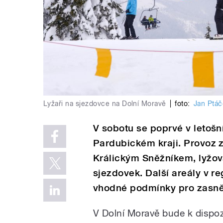
Lyžaři na sjezdovce na Dolní Moravě
|
foto:
Jan Ptáč
V sobotu se poprvé v letošn
Pardubickém kraji. Provoz 
Králickým Sněžníkem, lyžov
sjezdovek. Další areály v re
vhodné podmínky pro zasně
V Dolní Moravě bude k dispozi