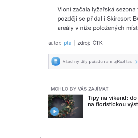
Vloni začala lyžařská sezona 
později se přidal i Skiresort 
areály v níže položených mís
autor:
pta
|
zdroj:
ČTK
Všechny díly pořadu na mujRozhlas
MOHLO BY VÁS ZAJÍMAT
Tipy na víkend: do
na floristickou výs