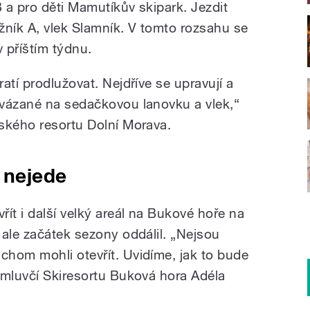
 a pro děti Mamutíkův skipark. Jezdit
ník A, vlek Slamník. V tomto rozsahu se
v příštím týdnu.
atí prodlužovat. Nejdříve se upravují a
avázané na sedačkovou lanovku a vlek,“
ského resortu Dolní Morava.
 nejede
ít i další velký areál na Bukové hoře na
 ale začátek sezony oddálil. „Nejsou
hom mohli otevřít. Uvidíme, jak to bude
 mluvčí Skiresortu Buková hora Adéla