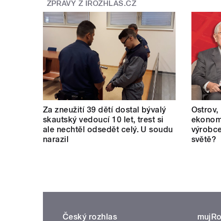
ZPRÁVY Z IROZHLAS.CZ
Za zneužití 39 dětí dostal bývalý
Ostrov,
skautský vedoucí 10 let, trest si
ekonomi
ale nechtěl odsedět celý. U soudu
výrobce
narazil
světě?
Český rozhlas
mujRo