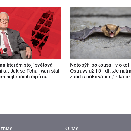
 na kterém stojí světová
Netopýři pokousali v okolí
ka. Jak se Tchaj-wan stal
Ostravy už 15 lidí. ‚Je nut
m nejlepších čipů na
začít s očkováním,‘ říká p
zhlas
O nás