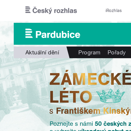
Přejít k hlavnímu obsahu
iRozhlas
Aktuální dění
Program
Pořady