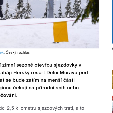
ek
,
Český rozhlas
í zimní sezoně otevřou sjezdovky v
zahájí Horský resort Dolní Morava pod
at se bude zatím na menší části
gionu čekají na přírodní sníh nebo
žování.
ci 2,5 kilometru sjezdových tratí, a to