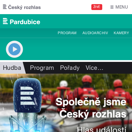
Přejít k hlavnímu obsahu
MENU
ŽIVĚ
PROGRAM
AUDIOARCHIV
KAMERY
Hudba
Program
Pořady
Více
…