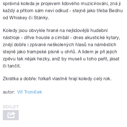
správná koleda je projevem lidového muzicírování, zná ji
každý a přitom sám neví odkud - stejně jako třeba Bednu
od Whiskey či Stánky.
Koledy jsou obvykle hrané na nejlidovější hudební
nástroje - dříve housle a cimbál - dnes akustické kytary,
znějí dobře i zpívané neškolených hlasů na náměstích
stejně jako trampské písně u ohňů. A lidem je při jejich
zpěvu tak nějak hezky, aniž by museli u toho pařit, jásat
či tančit.
Zkrátka a dobře: folkaři vlastně hrají koledy celý rok.
autor:
Vít Troníček