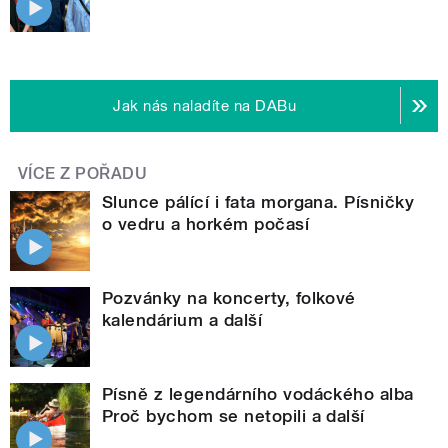
Jak nás naladíte na DABu
VÍCE Z POŘADU
Slunce pálící i fata morgana. Písničky
o vedru a horkém počasí
Pozvánky na koncerty, folkové
kalendárium a další
Písně z legendárního vodáckého alba
Proč bychom se netopili a další