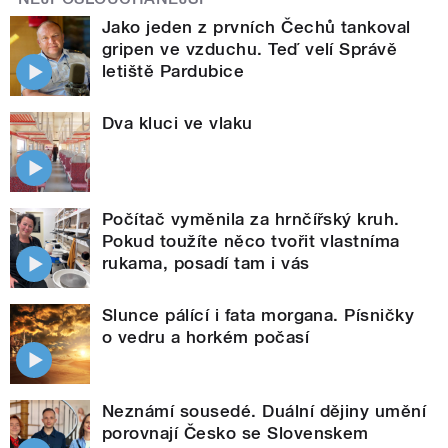
Jako jeden z prvních Čechů tankoval
gripen ve vzduchu. Teď velí Správě
letiště Pardubice
Dva kluci ve vlaku
Počítač vyměnila za hrnčířský kruh.
Pokud toužíte něco tvořit vlastníma
rukama, posadí tam i vás
Slunce pálící i fata morgana. Písničky
o vedru a horkém počasí
Neznámí sousedé. Duální dějiny umění
porovnají Česko se Slovenskem