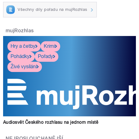
Všechny díly pořadu na mujRozhlas
mujRozhlas
Hry a četby
Krimi
Pohádky
Pořady
Živé vysílání
Audiosvět Českého rozhlasu na jednom místě
NEJPOSLOUCHANĚJŠÍ