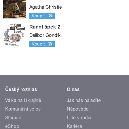
Agatha Christie
Koupit
Ranní špek 2
Dalibor Gondík
Koupit
Český rozhlas
O nás
Válka na Ukrajině
Jak nás naladíte
Komunální volby
Nápověda
Stanice
Lidé v rádiu
eShop
Kariéra