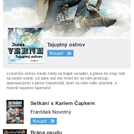
Tajuplný ostrov
Koupit
Lincolnův ostrov nikdo nikdy na mapě nenašel, a přece ho znají lidé
na celém světě. Už déle než sto třicet let na něm prožívají
dobrodružství s pěticí trosečníků, kteří na něm našli útočiště, a
hlavně nejedno tajemství.
Setkání s Karlem Čapkem
František Novotný
Koupit
Brána osudu