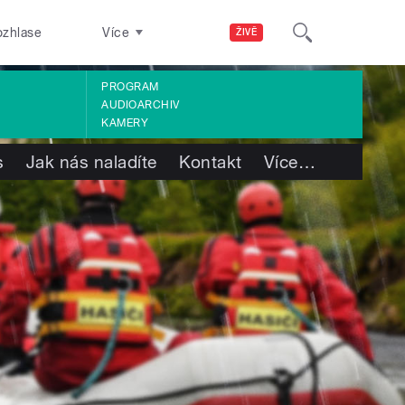
ozhlase
Více
ŽIVĚ
PROGRAM
AUDIOARCHIV
KAMERY
s
Jak nás naladíte
Kontakt
Více
…