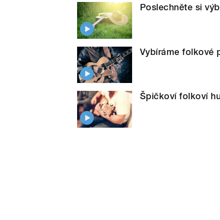
Poslechněte si výb
Vybíráme folkové p
Špičkoví folkoví h