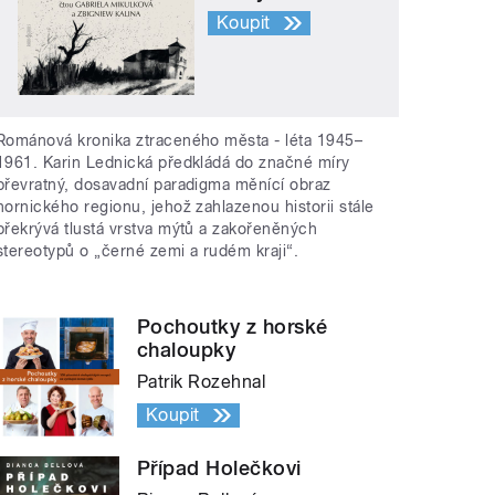
Koupit
Románová kronika ztraceného města - léta 1945–
1961. Karin Lednická předkládá do značné míry
převratný, dosavadní paradigma měnící obraz
hornického regionu, jehož zahlazenou historii stále
překrývá tlustá vrstva mýtů a zakořeněných
stereotypů o „černé zemi a rudém kraji“.
Pochoutky z horské
chaloupky
Patrik Rozehnal
Koupit
Případ Holečkovi