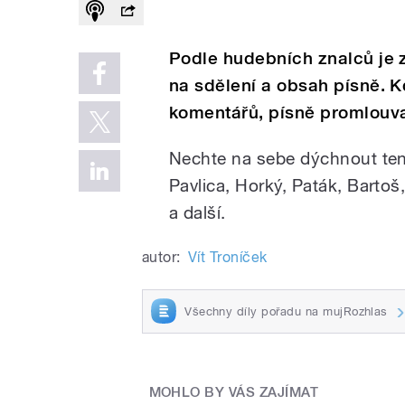
Podle hudebních znalců je 
na sdělení a obsah písně. K
komentářů, písně promlouva
Nechte na sebe dýchnout tent
Pavlica, Horký, Paták, Bartoš,
a další.
autor:
Vít Troníček
Všechny díly pořadu na mujRozhlas
MOHLO BY VÁS ZAJÍMAT