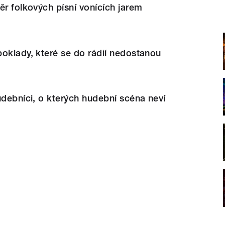
ěr folkových písní vonících jarem
oklady, které se do rádií nedostanou
udebníci, o kterých hudební scéna neví