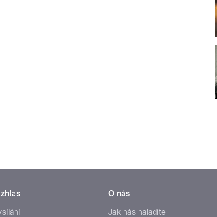
zhlas
O nás
ysílání
Jak nás naladíte