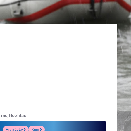
mujRozhlas
Hry a četby
Krimi