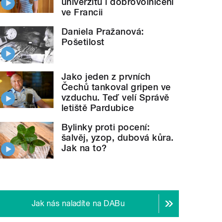
univerzitu i dobrovolničení
ve Francii
Daniela Pražanová:
Pošetilost
Jako jeden z prvních
Čechů tankoval gripen ve
vzduchu. Teď velí Správě
letiště Pardubice
Bylinky proti pocení:
šalvěj, yzop, dubová kůra.
Jak na to?
Jak nás naladíte na DABu