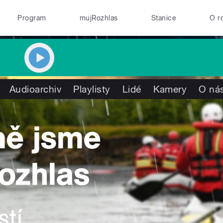
Program
mujRozhlas
Stanice
O r
Audioarchiv
Playlisty
Lidé
Kamery
O ná