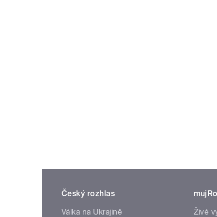
Český rozhlas
mujRo
Válka na Ukrajině
Živé v