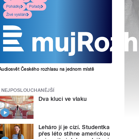
Pohádky
Pořady
Živé vysílání
Audiosvět Českého rozhlasu na jednom místě
NEJPOSLOUCHANĚJŠÍ
Dva kluci ve vlaku
Leháro jí je cizí. Studentka
přes léto stihne americkou