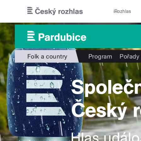
Přejít k hlavnímu obsahu
iRozhlas
Folk a country
Program
Pořady