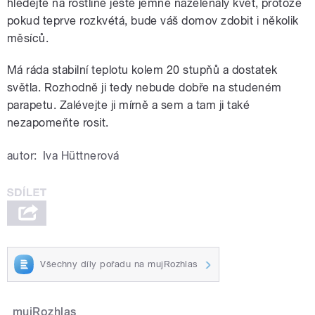
hledejte na rostlině ještě jemně nazelenalý květ, protože
pokud teprve rozkvétá, bude váš domov zdobit i několik
měsíců.
Má ráda stabilní teplotu kolem 20 stupňů a dostatek
světla. Rozhodně ji tedy nebude dobře na studeném
parapetu. Zalévejte ji mírně a sem a tam ji také
nezapomeňte rosit.
autor:
Iva Hüttnerová
Všechny díly pořadu na mujRozhlas
mujRozhlas