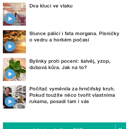
Dva kluci ve vlaku
Slunce pálící i fata morgana. Písničky
o vedru a horkém počasí
Bylinky proti pocení: šalvěj, yzop,
dubová kůra. Jak na to?
Počítač vyměnila za hrnčířský kruh.
Pokud toužíte něco tvořit vlastníma
rukama, posadí tam i vás