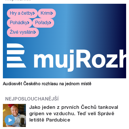
Hry a četby
Krimi
Pohádky
Pořady
Živé vysílání
Audiosvět Českého rozhlasu na jednom místě
NEJPOSLOUCHANĚJŠÍ
Jako jeden z prvních Čechů tankoval
gripen ve vzduchu. Teď velí Správě
letiště Pardubice