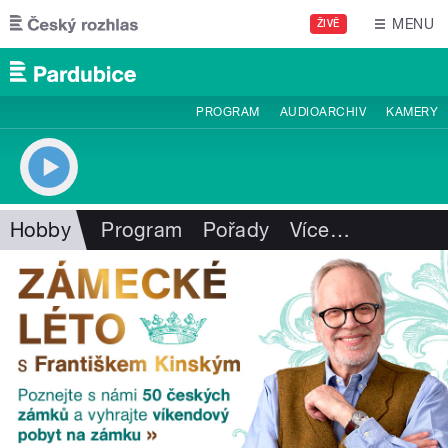
Přejít k hlavnímu obsahu
MENU
ŽIVĚ
PROGRAM
AUDIOARCHIV
KAMERY
Hobby
Program
Pořady
Více
…