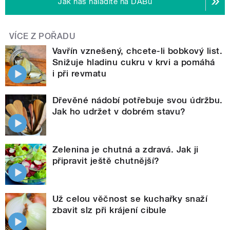
Jak nás naladíte na DABu
VÍCE Z POŘADU
Vavřín vznešený, chcete-li bobkový list.
Snižuje hladinu cukru v krvi a pomáhá
i při revmatu
Dřevěné nádobí potřebuje svou údržbu.
Jak ho udržet v dobrém stavu?
Zelenina je chutná a zdravá. Jak ji
připravit ještě chutnější?
Už celou věčnost se kuchařky snaží
zbavit slz při krájení cibule