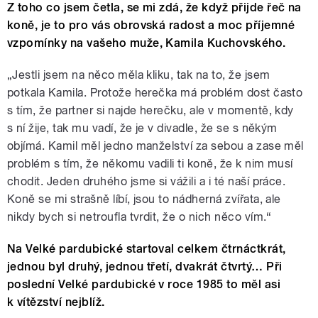
Z toho co jsem četla, se mi zdá, že když přijde řeč na
koně, je to pro vás obrovská radost a moc příjemné
vzpomínky na vašeho muže, Kamila Kuchovského.
„Jestli jsem na něco měla kliku, tak na to, že jsem
potkala Kamila. Protože herečka má problém dost často
s tím, že partner si najde herečku, ale v momentě, kdy
s ní žije, tak mu vadí, že je v divadle, že se s někým
objímá. Kamil měl jedno manželství za sebou a zase měl
problém s tím, že někomu vadili ti koně, že k nim musí
chodit. Jeden druhého jsme si vážili a i té naší práce.
Koně se mi strašně líbí, jsou to nádherná zvířata, ale
nikdy bych si netroufla tvrdit, že o nich něco vím.“
Na Velké pardubické startoval celkem čtrnáctkrát,
jednou byl druhý, jednou třetí, dvakrát čtvrtý… Při
poslední Velké pardubické v roce 1985 to měl asi
k vítězství nejblíž.