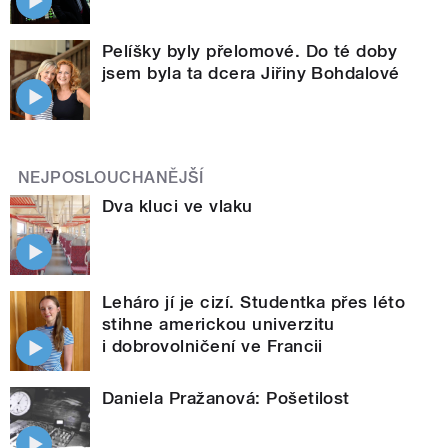
Pelíšky byly přelomové. Do té doby
jsem byla ta dcera Jiřiny Bohdalové
NEJPOSLOUCHANĚJŠÍ
Dva kluci ve vlaku
Leháro jí je cizí. Studentka přes léto
stihne americkou univerzitu
i dobrovolničení ve Francii
Daniela Pražanová: Pošetilost