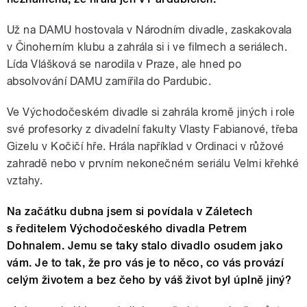
Už na DAMU hostovala v Národním divadle, zaskakovala
v Činoherním klubu a zahrála si i ve filmech a seriálech.
Lída Vlášková se narodila v Praze, ale hned po
absolvování DAMU zamířila do Pardubic.
Ve Východočeském divadle si zahrála kromě jiných i role
své profesorky z divadelní fakulty Vlasty Fabianové, třeba
Gizelu v Kočičí hře. Hrála například v Ordinaci v růžové
zahradě nebo v prvním nekonečném seriálu Velmi křehké
vztahy.
Na začátku dubna jsem si povídala v Záletech
s ředitelem Východočeského divadla Petrem
Dohnalem. Jemu se taky stalo divadlo osudem jako
vám. Je to tak, že pro vás je to něco, co vás provází
celým životem a bez čeho by váš život byl úplně jiný?