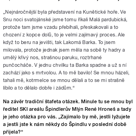
„Nejnáročnější byla představení na Kunětické hoře. Ve
Snu noci svatojánské jsme tomu říkali Malá pardubická,
protože tam jsme vzadu přebíhali, přeskakovali a to
chození z kopce dolů, to je velmi zajímavý proces. Ale
když to beru na jevišti, tak Lakomá Barka. To jsem
milovala, protože jednak jsem měla na sobě ty hadry a
umělý křivý nos, strašnou paruku, roztrhané
punčocháče. V jednu chvilku ta Barka spadne a už s ní
zachází jako s mrtvolou. A to mě bavilo! Se mnou házeli,
tahali mě, kotrmelce se mnou dělali a to se mi strašně
líbilo a to dělalo dobře i zádům.“
Na závěr tradiční štafeta otázek. Minule tu se mnou byl
ředitel SKI areálu Špindlerův Mlýn René Hroneš a tady
je jeho otázka pro vás. „Zajímalo by mě, jestli lyžujete
a jestli jste k nám někdy do Špindlu v poslední době
přijela?“