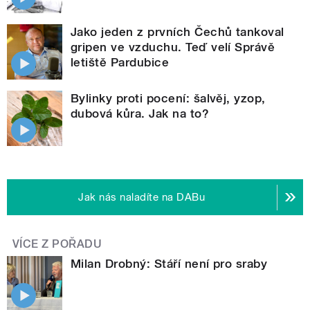
Jako jeden z prvních Čechů tankoval
gripen ve vzduchu. Teď velí Správě
letiště Pardubice
Bylinky proti pocení: šalvěj, yzop,
dubová kůra. Jak na to?
Jak nás naladíte na DABu
VÍCE Z POŘADU
Milan Drobný: Stáří není pro sraby