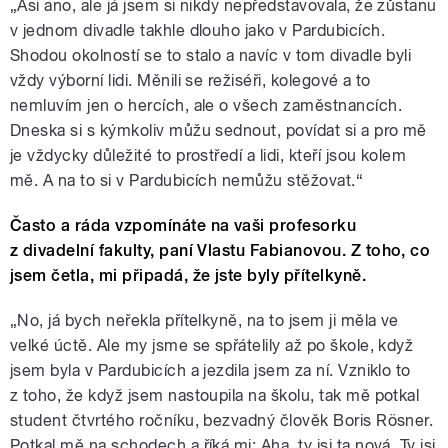
„Asi ano, ale já jsem si nikdy nepředstavovala, že zůstanu
v jednom divadle takhle dlouho jako v Pardubicích.
Shodou okolností se to stalo a navíc v tom divadle byli
vždy výborní lidi. Měnili se režiséři, kolegové a to
nemluvím jen o hercích, ale o všech zaměstnancích.
Dneska si s kýmkoliv můžu sednout, povídat si a pro mě
je vždycky důležité to prostředí a lidi, kteří jsou kolem
mě. A na to si v Pardubicích nemůžu stěžovat.“
Často a ráda vzpomínáte na vaši profesorku
z divadelní fakulty, paní Vlastu Fabianovou. Z toho, co
jsem četla, mi připadá, že jste byly přítelkyně.
„No, já bych neřekla přítelkyně, na to jsem ji měla ve
velké úctě. Ale my jsme se spřátelily až po škole, když
jsem byla v Pardubicích a jezdila jsem za ní. Vzniklo to
z toho, že když jsem nastoupila na školu, tak mě potkal
student čtvrtého ročníku, bezvadný člověk Boris Rösner.
Potkal mě na schodech a říká mi: Aha, ty jsi ta nová. Ty jsi