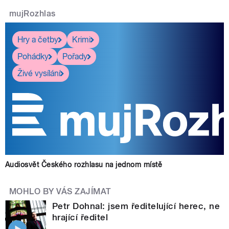
mujRozhlas
Hry a četby
Krimi
Pohádky
Pořady
Živé vysílání
Audiosvět Českého rozhlasu na jednom místě
MOHLO BY VÁS ZAJÍMAT
Petr Dohnal: jsem ředitelující herec, ne
hrající ředitel