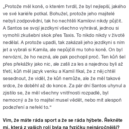
„Protože měl koně, o kterém tvrdil, že byl nejlepší, jakého
ve své kariéře potkal. Bohužel, protože jeho majitelé
nebyli zodpovědní, tak ho nechtěli Kamilovi nikdy půjčit.
A Santos se svojí jezdkyní všechno vyhrával, jednou si
vymohli zkušební skok přes Taxis. To nikdo nikdy v životě
nedělal. A protože upadli, tak zakázali jeho jezdkyni s ním
jet a vybrali si Kamila, ale nepůjčili mu toho koně. On byl
nervózní, že ho nezná, ale pak pochopil proč. Ten kůň šel
přes překážky jako nic, ale zašli za les a najednou byli až
třetí, kůň měl jazyk venku a Kamil říkal, že z něj chtěl
sesednout, že viděl, že kůň nemůže, ale že měl takové
srdce, že doběhl až do konce. Za pár dní Santos uhynul a
zjistilo se, že měl všechny vnitřnosti rozpadlé, byl
nemocný a že to majitel musel vědět, nebo mít alespoň
podezření a neřekl to.“
Vím, že máte ráda sport a že se ráda hýbete. Řekněte
mi, která z vašich rolí byla na fyzičku nejnáročnější?