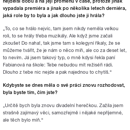
nejdelší dobu a na její proměnu v čase, protože jinak
vypadala premiéra a jinak po několika letech derniéra,
jaká role by to byla a jak dlouho jste ji hrála?
„To, co se hrálo nejvíc, tam jsem nikdy neměla velkou
roli, to se hrály třeba muzikály. Ale když jsme začali
zkoušet Do naha!, tak jsme tam s kolegyní říkaly, že se
můžeme tvářit, že je nám o něco míň, ale co za deset let,
to nevím. Já jsem takový typ, o mně kdysi řekla paní
Fabianová na škole: Tebe nebudou mít režiséři rádi.
Dlouho z tebe nic nejde a pak najednou to chytíš.“
Kdybyste se dnes měla o své práci znovu rozhodovat,
byla byste tím, čím jste?
„Určitě bych byla znovu divadelní herečkou. Zažila jsem
strašně zajímavý věci, samozřejmě i nějaké nepříjemné,
ale těch bylo míň.“