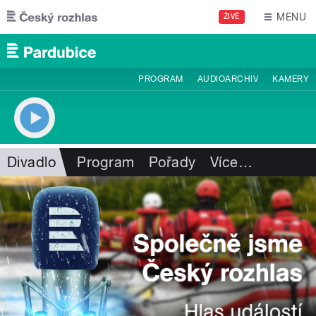
Přejít k hlavnímu obsahu
MENU
ŽIVĚ
PROGRAM
AUDIOARCHIV
KAMERY
Divadlo
Program
Pořady
Více
…