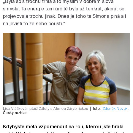
„Byla spíš trochu trhlá a to myslím v dobrém slova
smyslu. Ta energie tam určitě byla už tenkrát, akorát se
projevovala trochu jinak. Dnes je toho ta Simona plná a i
na jevišti to ze sebe pouští.“
Lída Vlášková natáčí Zálety s Alenou Zárybnickou
|
foto:
Zdeněk Novák
,
Český rozhlas
Kdybyste měla vzpomenout na roli, kterou jste hrála