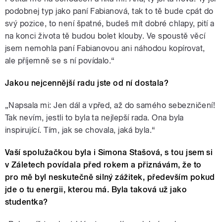
podobnej typ jako paní Fabianová, tak to tě bude cpát do
svý pozice, to není špatné, budeš mít dobré chlapy, pití a
na konci života tě budou bolet klouby. Ve spoustě věcí
jsem nemohla paní Fabianovou ani náhodou kopírovat,
ale příjemně se s ní povídalo.“
Jakou nejcennější radu jste od ní dostala?
„Napsala mi: Jen dál a vpřed, až do samého sebezničení!
Tak nevím, jestli to byla ta nejlepší rada. Ona byla
inspirující. Tím, jak se chovala, jaká byla.“
Vaší spolužačkou byla i Simona Stašová, s tou jsem si
v Záletech povídala před rokem a přiznávám, že to
pro mě byl neskutečně silný zážitek, především pokud
jde o tu energii, kterou má. Byla taková už jako
studentka?