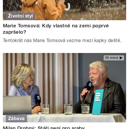
Životní styl
Marie Tomsová: Kdy vlastně na zemi poprvé
zapršelo?
Tentokrát nás Marie Tomsová vezme mezi kapky deště.
50 minut
Zábava
Milan Drobný: Stáří není pro sraby