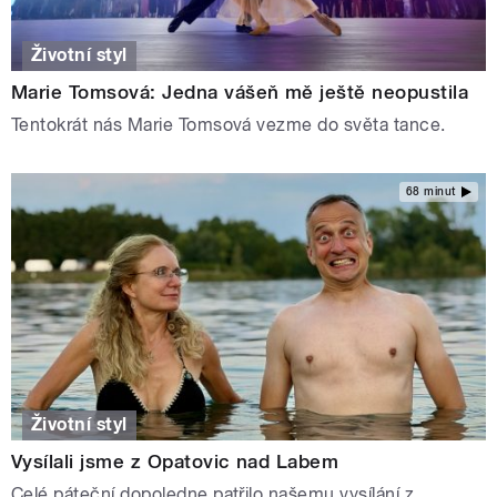
Životní styl
Marie Tomsová: Jedna vášeň mě ještě neopustila
Tentokrát nás Marie Tomsová vezme do světa tance.
68 minut
Životní styl
Vysílali jsme z Opatovic nad Labem
Celé páteční dopoledne patřilo našemu vysílání z