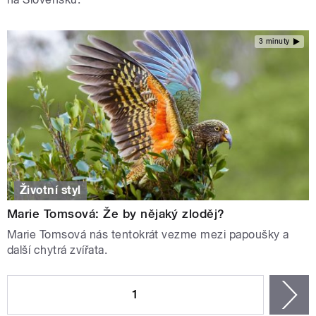
3 minuty
Životní styl
Marie Tomsová: Že by nějaký zloděj?
Marie Tomsová nás tentokrát vezme mezi papoušky a
další chytrá zvířata.
STRÁNKY
1
n