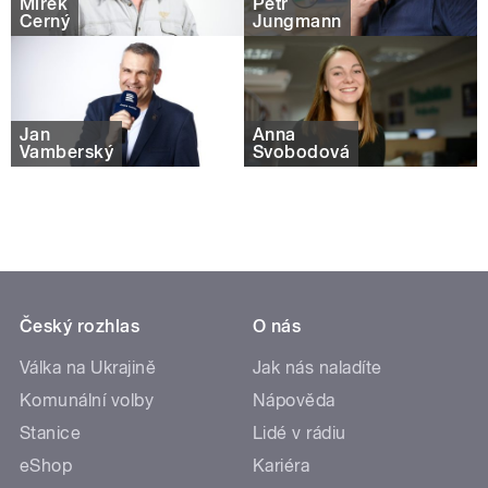
Mirek
Petr
Černý
Jungmann
Jan
Anna
Vamberský
Svobodová
Český rozhlas
O nás
Válka na Ukrajině
Jak nás naladíte
Komunální volby
Nápověda
Stanice
Lidé v rádiu
eShop
Kariéra