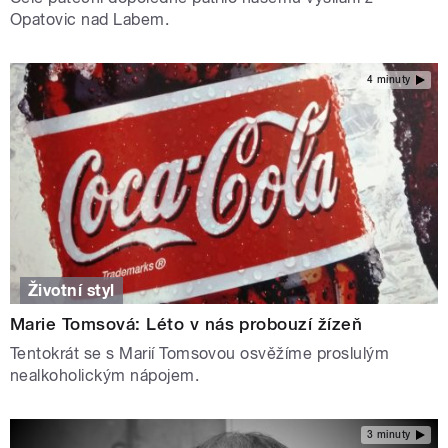
Opatovic nad Labem.
4 minuty
Životní styl
Marie Tomsová: Léto v nás probouzí žízeň
Tentokrát se s Marií Tomsovou osvěžíme proslulým
nealkoholickým nápojem.
3 minuty