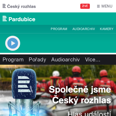
Přejít k hlavnímu obsahu
MENU
ŽIVĚ
PROGRAM
AUDIOARCHIV
KAMERY
Program
Pořady
Audioarchiv
Více
…