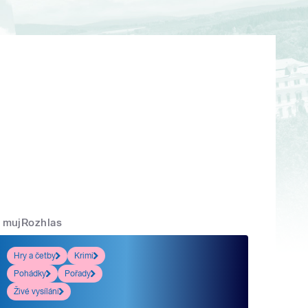
mujRozhlas
Hry a četby
Krimi
Pohádky
Pořady
Živé vysílání