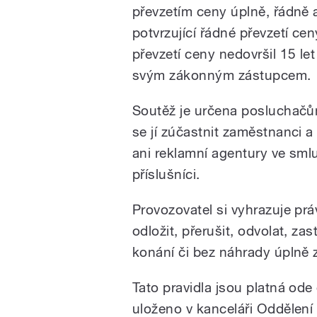
převzetím ceny úplně, řádně a
potvrzující řádné převzetí cen
převzetí ceny nedovršil 15 le
svým zákonným zástupcem.
Soutěž je určena posluchačů
se jí zúčastnit zaměstnanci a
ani reklamní agentury ve smluv
příslušníci.
Provozovatel si vyhrazuje prá
odložit, přerušit, odvolat, za
konání či bez náhrady úplně z
Tato pravidla jsou platná ode 
uloženo v kanceláři Oddělen