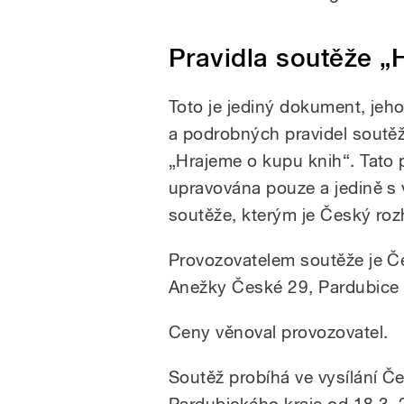
Pravidla soutěže „H
Toto je jediný dokument, jeh
a podrobných pravidel soutě
„Hrajeme o kupu knih“. Tato
upravována pouze a jedině s
soutěže, kterým je Český roz
Provozovatelem soutěže je Če
Anežky České 29, Pardubice 5
Ceny věnoval provozovatel.
Soutěž probíhá ve vysílání Č
Pardubického kraje od 18.3. 