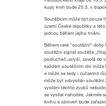
kupy knih bude 25.3. v dopol
Soutěžícím může být pouze f
území České republiky
a tét
jednou během jejího trvání.
Během celé "soutěžní“ doby b
soutěžní signál soutěže „Hraj
posluchač uslyší, zavolá do v
každém soutěžním dni může b
a může se tedy i zúčastnit rů
může být odvysílán soutěžní 
vysílání těchto zvuků nebude
se vysílat nahodile. Jakmile 
knihu a zároveň bude zařazen