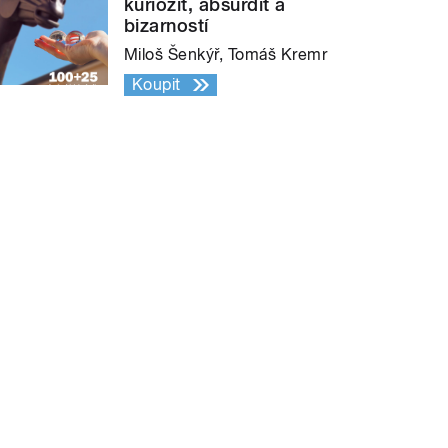
kuriozit, absurdit a
bizarností
Miloš Šenkýř, Tomáš Kremr
Koupit