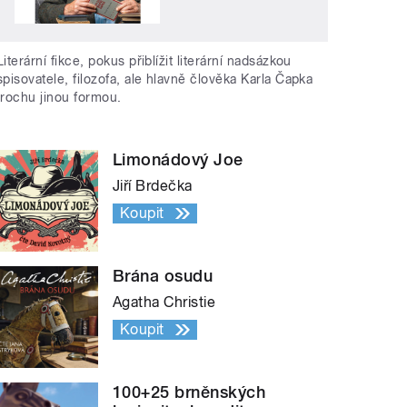
Literární fikce, pokus přiblížit literární nadsázkou
spisovatele, filozofa, ale hlavně člověka Karla Čapka
trochu jinou formou.
Limonádový Joe
Jiří Brdečka
Koupit
Brána osudu
Agatha Christie
Koupit
100+25 brněnských