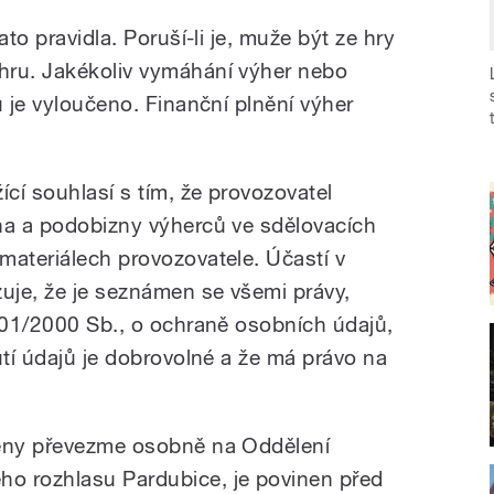
ato pravidla. Poruší-li je, muže být ze hry
hru. Jakékoliv vymáhání výher nebo
u je vyloučeno. Finanční plnění výher
ící souhlasí s tím, že provozovatel
na a podobizny výherců ve sdělovacích
materiálech provozovatele. Účastí v
zuje, že je seznámen se všemi právy,
 101/2000 Sb., o ochraně osobních údajů,
utí údajů je dobrovolné a že má právo na
ceny převezme osobně na Oddělení
o rozhlasu Pardubice, je povinen před