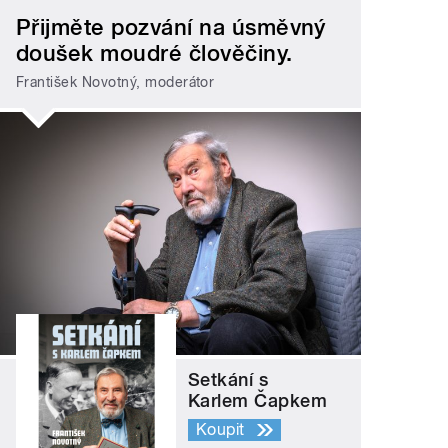
Přijměte pozvání na úsměvný
doušek moudré člověčiny.
František Novotný, moderátor
Setkání s
Karlem Čapkem
Koupit