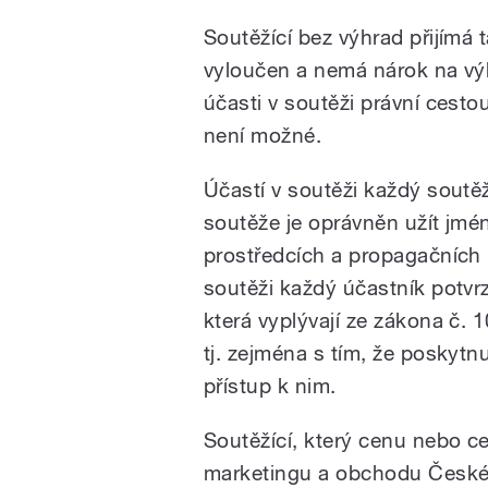
Soutěžící bez výhrad přijímá t
vyloučen a nemá nárok na vý
účasti v soutěži právní cesto
není možné.
Účastí v soutěži každý soutěž
soutěže je oprávněn užít jmé
prostředcích a propagačních 
soutěži každý účastník potvr
která vyplývají ze zákona č.
tj. zejména s tím, že poskytn
přístup k nim.
Soutěžící, který cenu nebo 
marketingu a obchodu Českéh