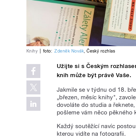
Knihy
|
foto:
Zdeněk Novák
,
Český rozhlas
Užijte si s Českým rozhlas
knih může být právě Vaše.
Jakmile se v týdnu od 18. bře
„
březen, měsíc knihy", zavole
dovoláte do studia a řeknete, 
pošleme vám něco pěkného k
Každý soutěžící navíc postou
kterou vidíte na fotografii.