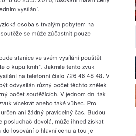
edním vysílání.
yzická osoba s trvalým pobytem na
o soutěže se může zúčastnit pouze
ude stanice ve svém vysílání pouštět
te o kupu knih". Jakmile tento zvuk
ysílání na telefonní číslo 726 46 48 48. V
ýt odvysílán různý počet těchto znělek
zný počet soutěžících. V jednom dni tak
zvuk vícekrát anebo také vůbec. Pro
 určen ani žádný pravidelný čas. Budou
se posluchač dovolá, může ihned získat
 do losování o hlavní cenu a tou je