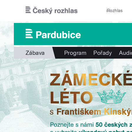
Přejít k hlavnímu obsahu
iRozhlas
Zábava
Program
Pořady
Audi