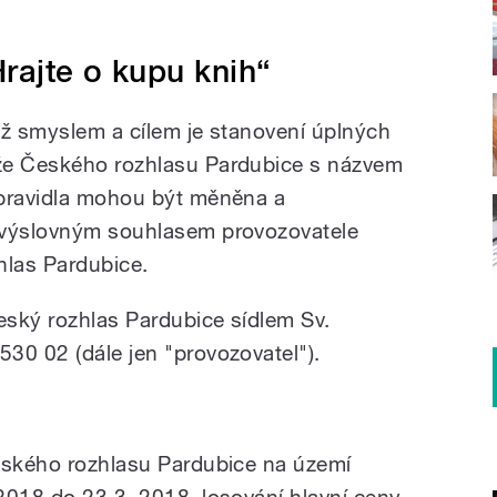
rajte o kupu knih“
ož smyslem a cílem je stanovení úplných
že Českého rozhlasu Pardubice s názvem
 pravidla mohou být měněna a
 výslovným souhlasem provozovatele
hlas Pardubice.
ský rozhlas Pardubice sídlem Sv.
30 02 (dále jen "provozovatel").
eského rozhlasu Pardubice na území
2018 do 23.3. 2018, losování hlavní ceny