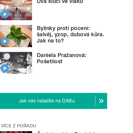
Dva kluci ve vlaku
Bylinky proti pocení:
šalvěj, yzop, dubová kůra.
Jak na to?
Daniela Pražanová:
Pošetilost
Jak nás naladíte na DABu
VÍCE Z POŘADU