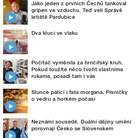
Jako jeden z prvních Čechů tankoval
gripen ve vzduchu. Teď velí Správě
letiště Pardubice
Dva kluci ve vlaku
Počítač vyměnila za hrnčířský kruh.
Pokud toužíte něco tvořit vlastníma
rukama, posadí tam i vás
Slunce pálící i fata morgana. Písničky
o vedru a horkém počasí
Neznámí sousedé. Duální dějiny umění
porovnají Česko se Slovenskem