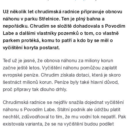
Už několik let chrudimská radnice připravuje obnovu
náhonu v parku Střelnice. Ten je plný bahna a
nepořádku. Chrudim se složitě dohadovala s Povodím
Labe a dalšími vlastníky pozemků o tom, co vlastně
parkem protéká, komu to patří a kdo by se měl o
vyčištění koryta postarat.
Teď už je jasné, že obnova náhonu za miliony korun
začne ještě letos. Vyčištění náhonu pomůžou zaplatit
evropské peníze. Chrudim získala dotaci, která je skoro
šestnáct milionů korun. Peníze byly také hlavní důvod,
proč přípravy tak dlouho drhly.
Chrudimská radnice se nejdřív snažila dojednat vyčištění
náhonu s Povodím Labe. Státní podnik ale údržbu platit
nechtěl, zdůvodňoval to tím, že mu vodní tok nepatří. Pak
existovala varianta, že se na vyčištění budou podílet