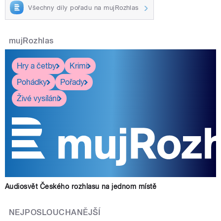
Všechny díly pořadu na mujRozhlas
mujRozhlas
Hry a četby
Krimi
Pohádky
Pořady
Živé vysílání
Audiosvět Českého rozhlasu na jednom místě
NEJPOSLOUCHANĚJŠÍ