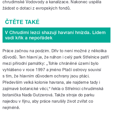
chrudimské Vodovody a kanalizace. Nakonec uspěla
žádost o dotaci z evropských fondů.
V Chrudimi lezci shazují havraní hnízda. Lidem
vadí křik a nepořádek
Práce začnou na podzim. Dřív to není možné z několika
důvodů. Ten hlavní je, že náhon i celý park Střelnice patří
mezi přírodní památky: „Tohle chráněné území bylo
vyhlášeno v roce 1997 a jméno Ptačí ostrovy souvisí
s tím, že hlavním důvodem ochrany jsou ptáci.
Především velká kolonie havrana, ale najdeme tady i
zajímavé botanické věci,“ řekla o Střelnici chrudimská
botanička Naďa Gutzerová. Takže stroje do parku
najedou v říjnu, aby práce narušily život zvířat co
nejméně.