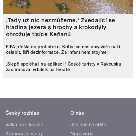
‚Tady už nic nezmůžeme.‘ Zvedající se
hladina jezera s hrochy a krokodýly
ohrožuje tisíce Keňanů
FIFA přešla do protiútoku: Kritici se nás úmyslně snaží
oslabit, šíří dezinformace. Za Infantinem stojíme
‚Slepě spoléhali na aplikaci.‘ České turisty v Rakousku
zachraňoval vrtulník na ferratě
Český rozhlas
O nás
Válka na Ukrajině
Jak nás naladíte
Komunální volby
Nápověda