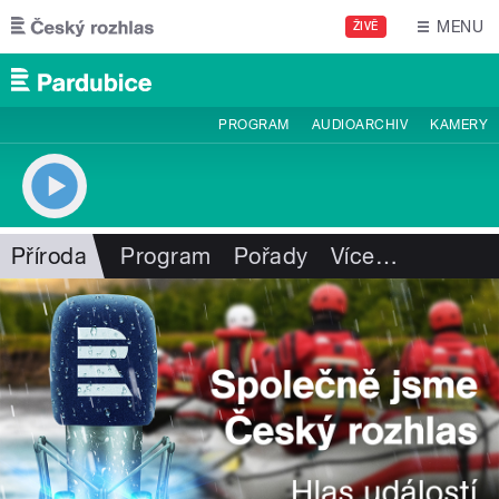
Přejít k hlavnímu obsahu
MENU
ŽIVĚ
PROGRAM
AUDIOARCHIV
KAMERY
Příroda
Program
Pořady
Více
…