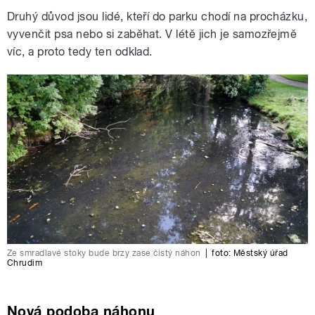
Druhý důvod jsou lidé, kteří do parku chodí na procházku,
vyvenčit psa nebo si zaběhat. V létě jich je samozřejmě
víc, a proto tedy ten odklad.
Ze smradlavé stoky bude brzy zase čistý náhon
|
foto: Městský úřad
Chrudim
Nová podoba náhonu