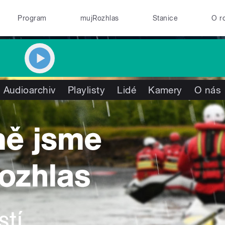
Program
mujRozhlas
Stanice
O r
Audioarchiv
Playlisty
Lidé
Kamery
O nás