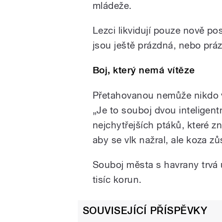
mládeže.
Lezci likvidují pouze nově po
jsou ještě prázdná, nebo prá
Boj, který nemá vítěze
Přetahovanou nemůže nikdo vy
„Je to souboj dvou inteligent
nejchytřejších ptáků, které z
aby se vlk nažral, ale koza zů
Souboj města s havrany trvá u
tisíc korun.
SOUVISEJÍCÍ PŘÍSPĚVKY