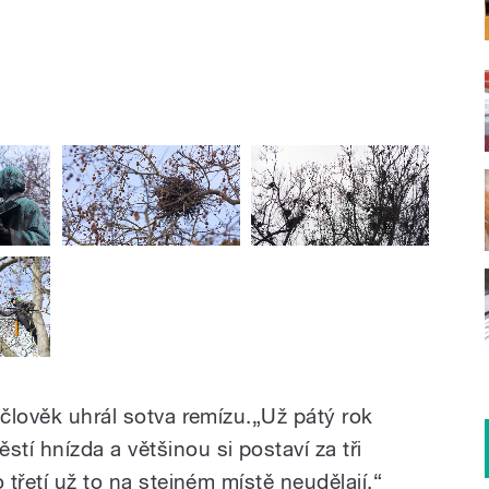
 člověk uhrál sotva remízu.„Už pátý rok
í hnízda a většinou si postaví za tři
 třetí už to na stejném místě neudělají,“