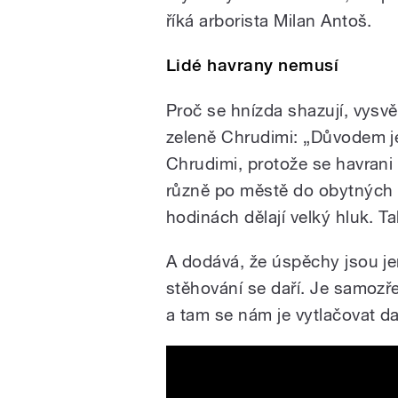
říká arborista Milan Antoš.
Lidé havrany nemusí
Proč se hnízda shazují, vysv
zeleně Chrudimi: „Důvodem j
Chrudimi, protože se havrani z
různě po městě do obytných lo
hodinách dělají velký hluk. T
A dodává, že úspěchy jsou jen 
stěhování se daří. Je samozř
a tam se nám je vytlačovat da