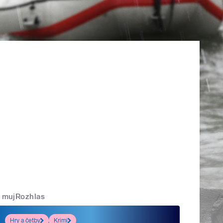
mujRozhlas
Hry a četby
Krimi