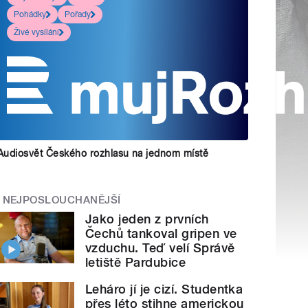
Pohádky
Pořady
Živé vysílání
Audiosvět Českého rozhlasu na jednom místě
NEJPOSLOUCHANĚJŠÍ
Jako jeden z prvních
Čechů tankoval gripen ve
vzduchu. Teď velí Správě
letiště Pardubice
Leháro jí je cizí. Studentka
přes léto stihne americkou