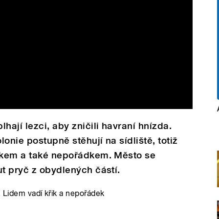
hají lezci, aby zničili havraní hnízda.
lonie postupně stěhují na sídliště, totiž
řikem a také nepořádkem. Město se
ut pryč z obydlených částí.
. Lidem vadí křik a nepořádek