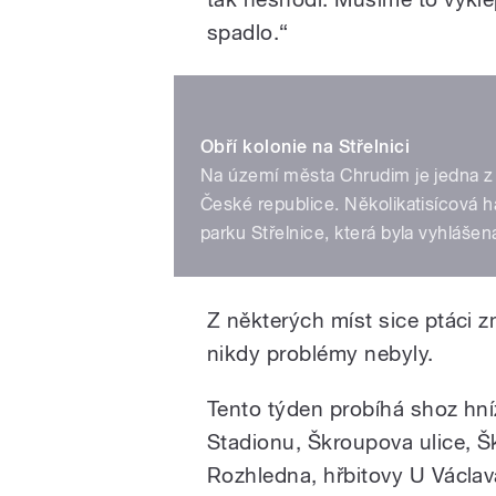
spadlo.“
Obří kolonie na Střelnici
Na území města Chrudim je jedna z n
České republice. Několikatisícová 
parku Střelnice, která byla vyhlášen
Z některých míst sice ptáci zm
nikdy problémy nebyly.
Tento týden probíhá shoz hníz
Stadionu, Škroupova ulice, Šk
Rozhledna, hřbitovy U Václava