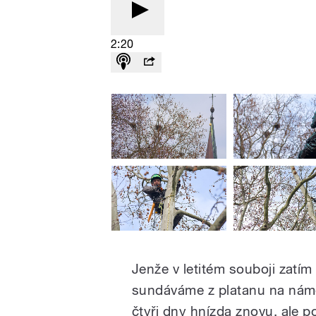
2:20
Jenže v letitém souboji zatím
sundáváme z platanu na náměst
čtyři dny hnízda znovu, ale po