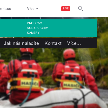
ozhlase
Více
ŽIVĚ
PROGRAM
AUDIOARCHIV
KAMERY
Jak nás naladíte
Kontakt
Více
…