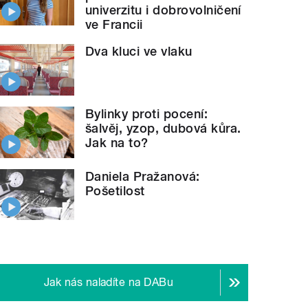
univerzitu i dobrovolničení
ve Francii
Dva kluci ve vlaku
Bylinky proti pocení:
šalvěj, yzop, dubová kůra.
Jak na to?
Daniela Pražanová:
Pošetilost
Jak nás naladíte na DABu