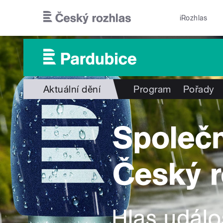
Přejít k hlavnímu obsahu
iRozhlas
Aktuální dění
Program
Pořady