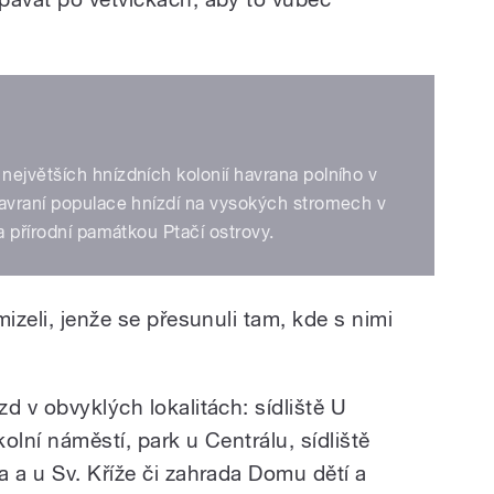
ejvětších hnízdních kolonií havrana polního v
havraní populace hnízdí na vysokých stromech v
a přírodní památkou Ptačí ostrovy.
izeli, jenže se přesunuli tam, kde s nimi
d v obvyklých lokalitách: sídliště U
olní náměstí, park u Centrálu, sídliště
 a u Sv. Kříže či zahrada Domu dětí a