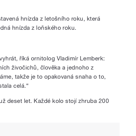
stavená hnízda z letošního roku, která
zdná hnízda z loňského roku.
hrát, říká ornitolog Vladimír Lemberk:
ních živočichů, člověka a jednoho z
náme, takže je to opakovaná snaha o to,
stala celá.“
ž deset let. Každé kolo stojí zhruba 200