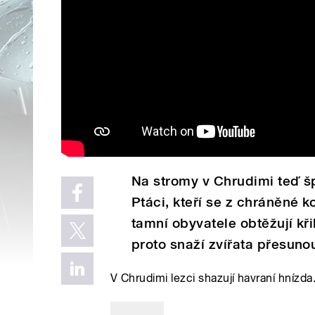
Na stromy v Chrudimi teď špl
Ptáci, kteří se z chráněné ko
tamní obyvatele obtěžují k
proto snaží zvířata přesuno
V Chrudimi lezci shazují havraní hnízda