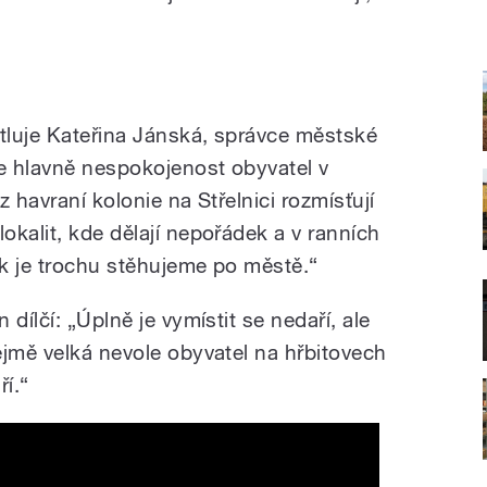
ětluje Kateřina Jánská, správce městské
e hlavně nespokojenost obyvatel v
 havraní kolonie na Střelnici rozmísťují
kalit, kde dělají nepořádek a v ranních
ak je trochu stěhujeme po městě.“
dílčí: „Úplně je vymístit se nedaří, ale
ejmě velká nevole obyvatel na hřbitovech
ří.“