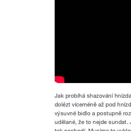
Jak probíhá shazování hnízda
dolézt víceméně až pod hnízd
výsuvné bidlo a postupně rozc
udělané, že to nejde sundat. J
tak neshodí. Musíme to vykle