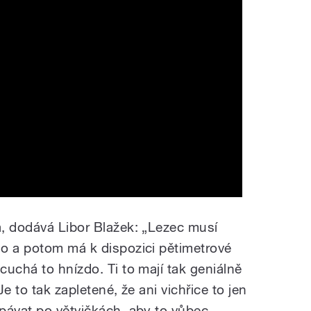
, dodává Libor Blažek: „Lezec musí
o a potom má k dispozici pětimetrové
uchá to hnízdo. Ti to mají tak geniálně
e to tak zapletené, že ani vichřice to jen
pávat po větvičkách, aby to vůbec