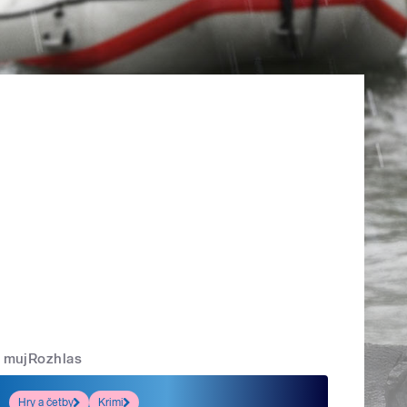
mujRozhlas
Hry a četby
Krimi