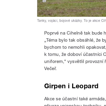
Tanky, vojáci, bojové ukázky. To je akce Ci
Poprvé na Cihelně tak bude h
„Téma bylo tak obsáhlé, že b
bychom to nemohli opakovat, t
k tomu, že doboví účastníci 
uniforem,“ vysvětlil provozní
Večeř.
Girpen i Leopard
Akce se účastní také armáda,
přiveze vojenskou techniku, 