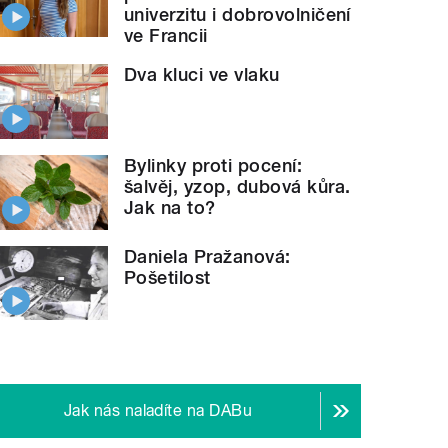
univerzitu i dobrovolničení
ve Francii
Dva kluci ve vlaku
Bylinky proti pocení:
šalvěj, yzop, dubová kůra.
Jak na to?
Daniela Pražanová:
Pošetilost
Jak nás naladíte na DABu