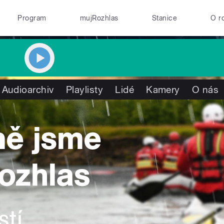
Program
mujRozhlas
Stanice
O r
Audioarchiv
Playlisty
Lidé
Kamery
O nás