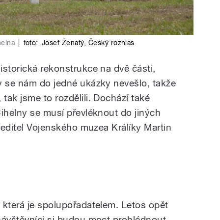
helna
|
foto:
Josef Ženatý
,
Český rozhlas
istorická rekonstrukce na dvě části,
y se nám do jedné ukázky nevešlo, takže
ak jsme to rozdělili. Dochází také
Cihelny se musí převléknout do jiných
 ředitel Vojenského muzea Králíky Martin
 která je spolupořadatelem. Letos opět
návštěvníci si budou moct prohlédnout