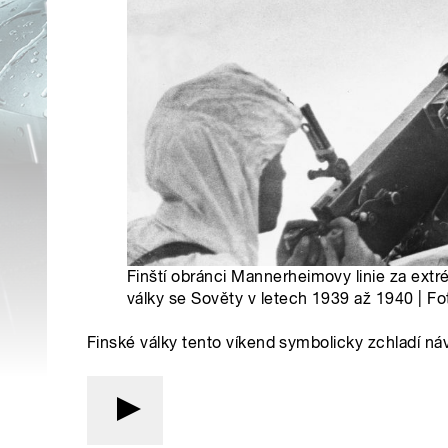
Finští obránci Mannerheimovy linie za ext
války se Sověty v letech 1939 až 1940 | Fo
Finské války tento víkend symbolicky zchladí ná