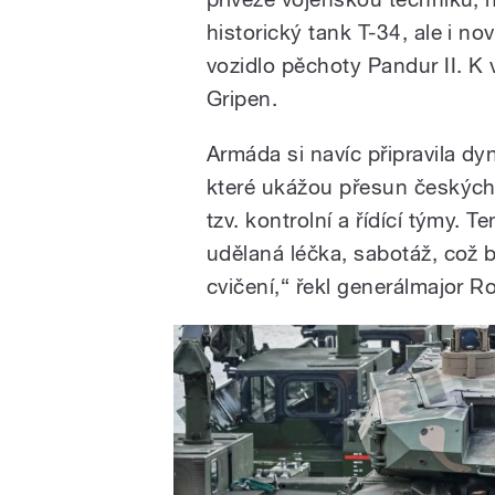
historický tank T-34, ale i n
vozidlo pěchoty Pandur II. K
Gripen.
Armáda si navíc připravila d
které ukážou přesun českých
tzv. kontrolní a řídící týmy.
udělaná léčka, sabotáž, což b
cvičení,“ řekl generálmajor Ro