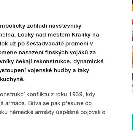
ymbolicky zchladí návštěvníky
ihelna. Louky nad městem Králíky na
átek už po šestadvacáté promění v
ipomene nasazení finských vojáků za
ěvníky čekají rekonstrukce, dynamické
vystoupení vojenské hudby a taky
 kuchyně.
onstrukcí konfliktu z roku 1939, kdy
á armáda. Bitva se pak přesune do
oku německé armády úspěšně bojovali o