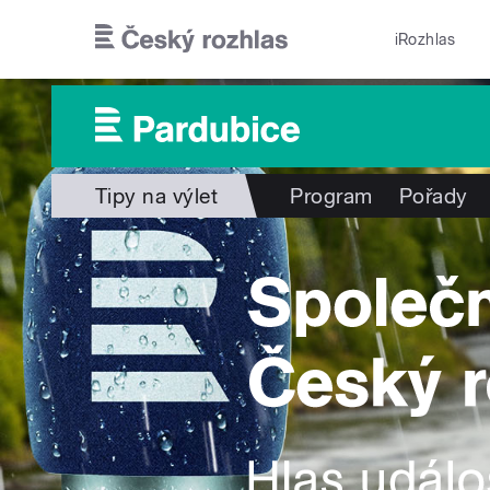
Přejít k hlavnímu obsahu
iRozhlas
Tipy na výlet
Program
Pořady