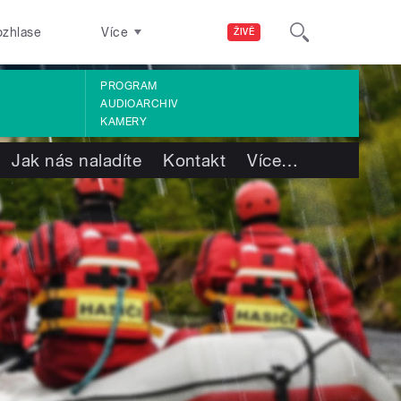
ozhlase
Více
ŽIVĚ
PROGRAM
AUDIOARCHIV
KAMERY
Jak nás naladíte
Kontakt
Více
…