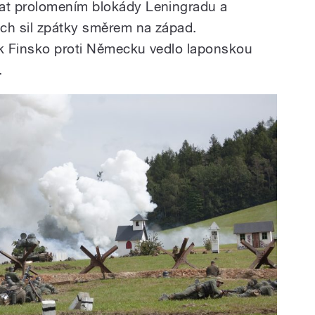
at prolomením blokády Leningradu a
h sil zpátky směrem na západ.
ak Finsko proti Německu vedlo laponskou
.