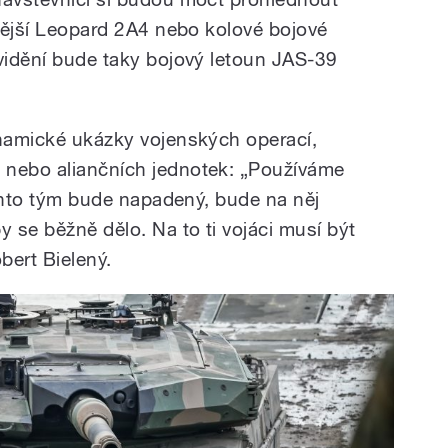
ovější Leopard 2A4 nebo kolové bojové
 vidění bude taky bojový letoun JAS-39
ynamické ukázky vojenských operací,
 nebo aliančních jednotek: „Používáme
 Tento tým bude napadený, bude na něj
y se běžně dělo. Na to ti vojáci musí být
bert Bielený.