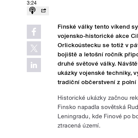
3:24
Finské války tento víkend s
vojensko-historické akce C
Orlickoústecku se totiž v p
bojiště a letošní ročník př
druhé světové války. Návšt
ukázky vojenské techniky, 
tradiční občerstvení z polní
Historické ukázky začnou rek
Finsko napadla sovětská Rud
Leningradu, kde Finové po b
ztracená území.