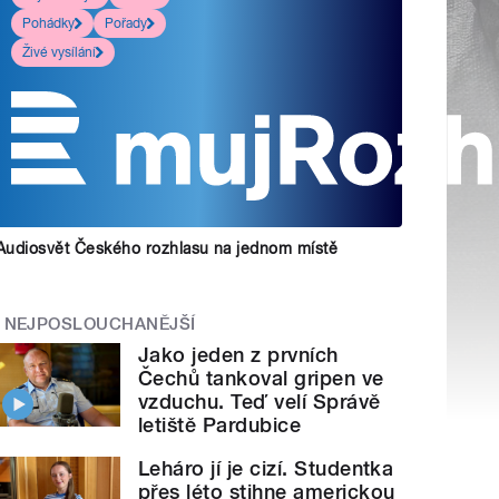
Pohádky
Pořady
Živé vysílání
Audiosvět Českého rozhlasu na jednom místě
NEJPOSLOUCHANĚJŠÍ
Jako jeden z prvních
Čechů tankoval gripen ve
vzduchu. Teď velí Správě
letiště Pardubice
Leháro jí je cizí. Studentka
přes léto stihne americkou