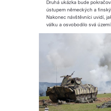
Druhá ukázka bude pokračov
ústupem německých a finskýc
Nakonec návštěvníci uvidí, j
válku a osvobodilo svá území