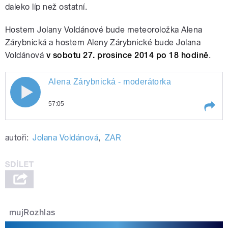
daleko líp než ostatní.
Hostem Jolany Voldánové bude meteoroložka Alena
Zárybnická a hostem Aleny Zárybnické bude Jolana
Voldánová
v sobotu 27. prosince 2014 po 18 hodině
.
Alena Zárybnická - moderátorka
57:05
Play /
Alena Zárybnická - moderátorka
autoři:
Jolana Voldánová
,
ZAR
mujRozhlas