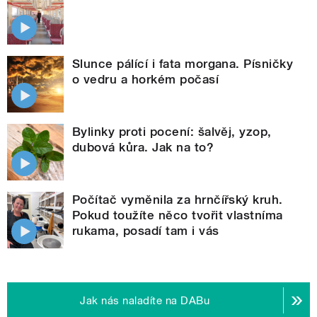
Slunce pálící i fata morgana. Písničky
o vedru a horkém počasí
Bylinky proti pocení: šalvěj, yzop,
dubová kůra. Jak na to?
Počítač vyměnila za hrnčířský kruh.
Pokud toužíte něco tvořit vlastníma
rukama, posadí tam i vás
Jak nás naladíte na DABu