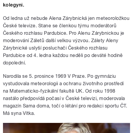
kolegyni.
Od ledna už nebude Alena Zárybnická jen meteoroložkou
České televize. Stane se členkou týmu moderátorů
Českého rozhlasu Pardubice. Pro Alenu Zárybnickou je
moderování Záletů další velkou výzvou. Zálety Aleny
Zárybnické uslyší posluchači Českého rozhlasu
Pardubice od 4. ledna každou neděli po deváté hodině
dopolední.
Narodila se 5. prosince 1969 V Praze. Po gymnáziu
vystudovala meteorologii a ochranu životního prostředí
na Matematicko-fyzikální fakultě UK. Od roku 1998
nastálo předpovídá počasí v České televizi, moderovala
magazín Sama doma, točí o létání pro redakci sportu ČT.
Má syna Vítka.