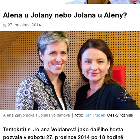
Alena u Jolany nebo Jolana u Aleny?
27. prosinec 2014
Alena Zárybnická a Jolana Voldánová
|
foto:
Jan Ptáček
,
Český rozhlas
Tentokrát si Jolana Voldánová jako dalšího hosta
pozvala v sobotu 27. prosince 2014 po 18 hodině