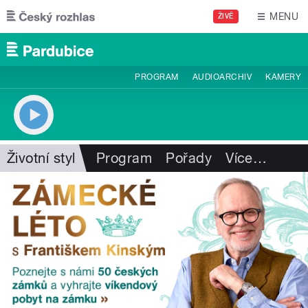
Přejít k hlavnímu obsahu
MENU
ŽIVĚ
PROGRAM
AUDIOARCHIV
KAMERY
Životní styl
Program
Pořady
Více
…