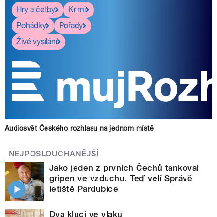
pause
Hry a četby
Krimi
Pohádky
Pořady
Živé vysílání
Audiosvět Českého rozhlasu na jednom místě
NEJPOSLOUCHANĚJŠÍ
Jako jeden z prvních Čechů tankoval
gripen ve vzduchu. Teď velí Správě
letiště Pardubice
Dva kluci ve vlaku