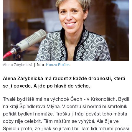
Alena Zárybnická
|
foto:
Honza Ptáček
Alena Zárybnická má radost z každé drobnosti, která
se jí povede. A jde po hlavě do všeho.
Trvalé bydliště má na východě Čech - v Krkonoších. Bydlí
na kraji Špindlerova Mlýna. V centru si normální smrtelník
pořídit bydlení nemůže. Trošku ji trápí pověst toho města
coby ráje celebrit. Těm místům se vyhýbá. Ale žije ve
Špindlu proto, že jinak se jí tam líbí. Tam lidi rozumí počasí