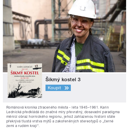
Šikmý kostel 3
Koupit
Románová kronika ztraceného města - léta 1945–1961. Karin
Lednická předkládá do značné míry převratný, dosavadní paradigma
měnící obraz hornického regionu, jehož zahlazenou historii stále
překrývá tlustá vrstva mýtů a zakořeněných stereotypů o „černé
zemi a rudém kraji“.