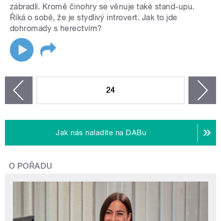
zábradlí. Kromě činohry se věnuje také stand-upu.
Říká o sobě, že je stydlivý introvert. Jak to jde
dohromady s herectvím?
STRÁNKY
24
n
zí
Jak nás naladíte na DABu
O POŘADU