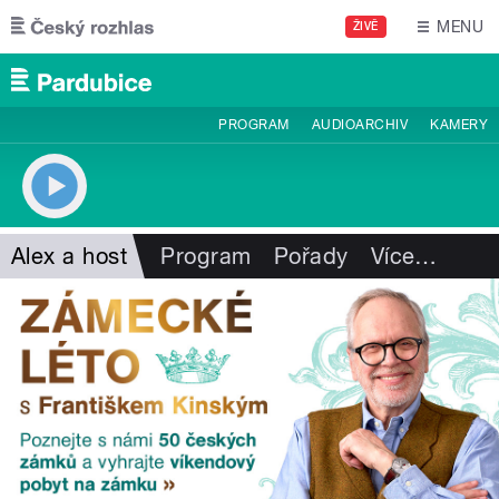
Přejít k hlavnímu obsahu
MENU
ŽIVĚ
PROGRAM
AUDIOARCHIV
KAMERY
Alex a host
Program
Pořady
Více
…