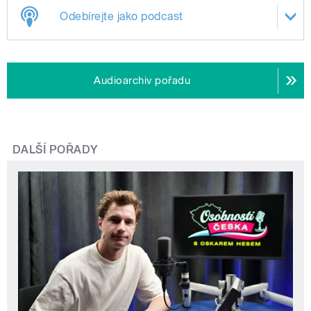
Odebírejte jako podcast
Audioarchiv pořadu
DALŠÍ POŘADY