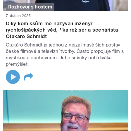
Rozhovor s hostem
7. duben 2025
Díky komiksům mě nazývali inženýr
rychlošípáckých věd, říká režisér a scenárista
Otakáro Schmidt
Otakáro Schmidt je jednou z nejzajímavějších postav
české filmové a televizní tvorby. Často propojuje film s
mystikou a duchovnem. Jeho snímky nutí diváka
přemýšlet.