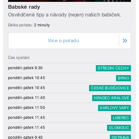
Babské rady
Osvědčené tipy a návody (nejen) našich babiček.
Délka pořadu:
2 minuty
Více o pořadu
Čas vysílání
pondělí-pátek 9:30
STŘEDNÍ ČECHY
pondělí-pátek 10:45
BRNO
pondělí-pátek 10:45
ČESKÉ BUDĚJOVICE
pondělí-pátek 11:40
HRADEC KRÁLOVÉ
pondělí-pátek 11:50
KARLOVY VARY
pondělí-pátek 11:45
LIBEREC
pondělí-pátek 11:45
OLOMOUC
pondělí-pátek 9:40
OSTRAVA