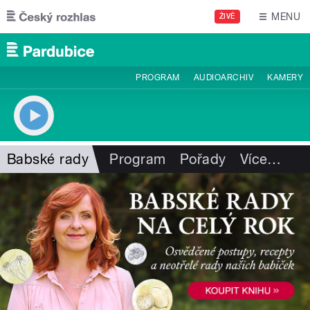
Přejít k hlavnímu obsahu
MENU
ŽIVĚ
PROGRAM
AUDIOARCHIV
KAMERY
Babské rady
Program
Pořady
Více
…