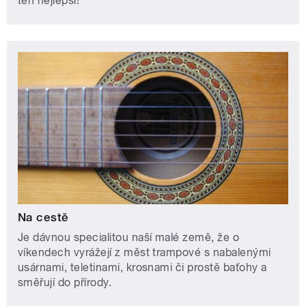
ten nejlepší!
Na cestě
Je dávnou specialitou naší malé země, že o
víkendech vyrážejí z měst trampové s nabalenými
usárnami, teletinami, krosnami či prostě baťohy a
směřují do přírody.