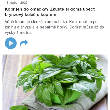
11. duben 2023
Kopr jen do omáčky? Zkuste si doma upéct
brynzový koláč s koprem
Vůně kopru je sladká a aromatická. Kopr chutná po
kmínu a anýzu a je nepatrně hořký. Dorůst může až do
výšky 1 metru.