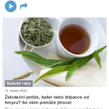
Babské rady
12. duben 2023
Žaludeční potíže, kašel nebo štípance od
hmyzu? Se vším pomůže jitrocel