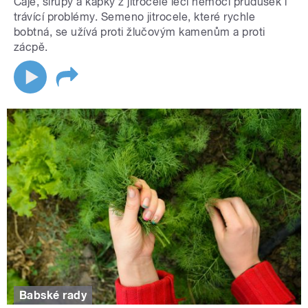
Čaje, sirupy a kapky z jitrocele léčí nemoci průdušek i
trávící problémy. Semeno jitrocele, které rychle
bobtná, se užívá proti žlučovým kamenům a proti
zácpě.
Babské rady