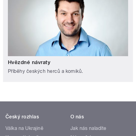
Hvězdné návraty
Příběhy českých herců a komiků.
Český rozhlas
O nás
Válka na Ukrajině
Jak nás naladíte