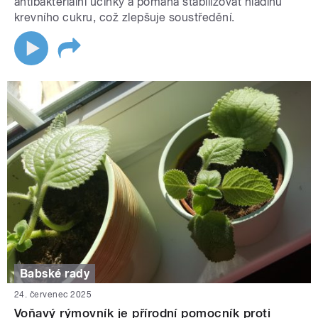
antibakteriální účinky a pomáhá stabilizovat hladinu
krevního cukru, což zlepšuje soustředění.
Babské rady
24. červenec 2025
Voňavý rýmovník je přírodní pomocník proti