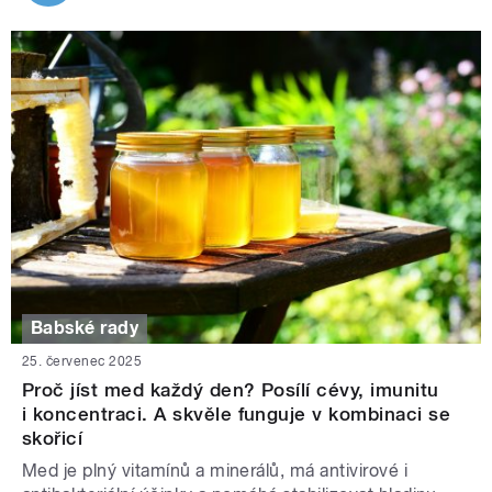
Babské rady
25. červenec 2025
Proč jíst med každý den? Posílí cévy, imunitu
i koncentraci. A skvěle funguje v kombinaci se
skořicí
Med je plný vitamínů a minerálů, má antivirové i