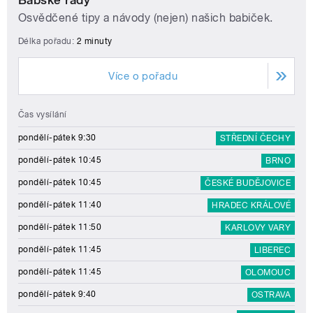
Osvědčené tipy a návody (nejen) našich babiček.
Délka pořadu:
2 minuty
Více o pořadu
Čas vysílání
pondělí-pátek 9:30
STŘEDNÍ ČECHY
pondělí-pátek 10:45
BRNO
pondělí-pátek 10:45
ČESKÉ BUDĚJOVICE
pondělí-pátek 11:40
HRADEC KRÁLOVÉ
pondělí-pátek 11:50
KARLOVY VARY
pondělí-pátek 11:45
LIBEREC
pondělí-pátek 11:45
OLOMOUC
pondělí-pátek 9:40
OSTRAVA