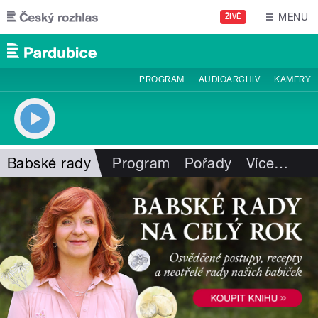
Přejít k hlavnímu obsahu
MENU
ŽIVĚ
PROGRAM
AUDIOARCHIV
KAMERY
Babské rady
Program
Pořady
Více
…