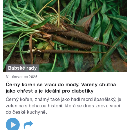
Babské rady
31. červenec 2025
Černý kořen se vrací do módy. Vařený chutná
jako chřest a je ideální pro diabetiky
Černý kořen, známý také jako hadí mord španělský, je
zelenina s bohatou historií, která se dnes znovu vrací
do české kuchyně.