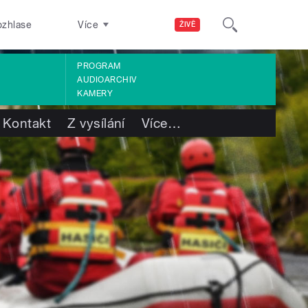
ozhlase
Více
ŽIVĚ
PROGRAM
AUDIOARCHIV
KAMERY
Kontakt
Z vysílání
Více
…