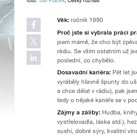
foto:
Jan Ptáček
,
Český rozhlas
Věk:
ročník 1990
Proč jste si vybrala práci p
jsem mámě, že chci být zpěvač
rádiu. Se vším ostatním už js
poslední, co chybělo.
Dosavadní kariéra:
Pět let js
vyráběly hlavně špunty do uš
a chce dělat v rádiu), pak j
tedy o nějaké kariéře se v po
Zájmy a záliby:
Hudba, knihy,
vystřelovadla, láska atd.), hez
sushi, dobré sýry, kvalitní vín