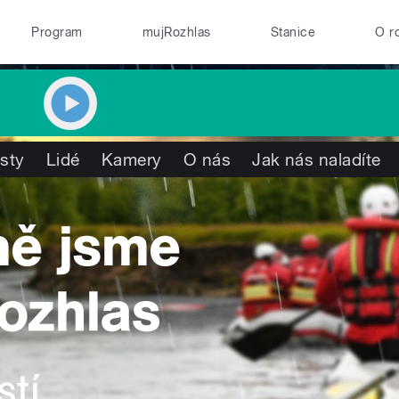
Program
mujRozhlas
Stanice
O r
isty
Lidé
Kamery
O nás
Jak nás naladíte