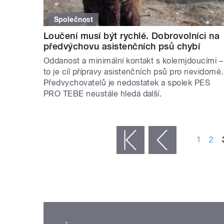
Společnost
Loučení musí být rychlé. Dobrovolníci na
předvýchovu asistenčních psů chybí
Oddanost a minimální kontakt s kolemjdoucími –
to je cíl přípravy asistenčních psů pro nevidomé.
Předvychovatelů je nedostatek a spolek PES
PRO TEBE neustále hledá další.
STRÁNKY
1
2
« první
‹ předchozí