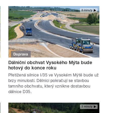
2 minuty
Doprava
Dálniční obchvat Vysokého Mýta bude
hotový do konce roku
Přetížená silnice I/35 ve Vysokém Mýtě bude už
brzy minulostí. Dělníci pokračují se stavbou
tamního obchvatu, který vznikne dostavbou
dálnice D35.
3 minuty