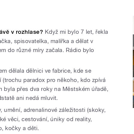
rávě v rozhlase?
Když mi bylo 7 let, řekla
ka, spisovatelka, malířka a dělat v
em do různé míry začala. Rádio bylo
em dělala dělnici ve fabrice, kde se
í (trochu paradox pro někoho, kdo zpívá
sem byla přes dva roky na Městském úřadě,
dstatě ani nedá mluvit.
 umění, adrenalinové záležitosti (skoky,
ké věci, cestování, úniky od reality,
o, kočky a děti.