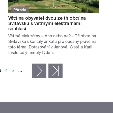
Příroda
Většina obyvatel dvou ze tří obcí na
Svitavsku s větrnými elektrárnami
souhlasí
Větrné elektrárny – Ano nebo ne? - Tři obce na
Svitavsku ukončily anketu pro občany právě na
toto téma. Dotazování v Janově, Čisté a Karli
trvalo celý minulý týden.
3
4
5
…
následující ›
poslední »