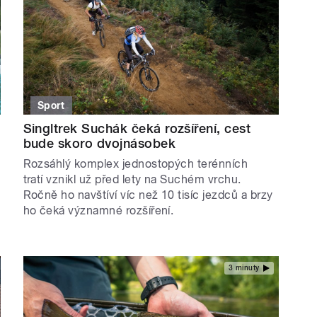
Sport
Singltrek Suchák čeká rozšíření, cest
bude skoro dvojnásobek
Rozsáhlý komplex jednostopých terénních
tratí vznikl už před lety na Suchém vrchu.
Ročně ho navštíví víc než 10 tisíc jezdců a brzy
ho čeká významné rozšíření.
3 minuty