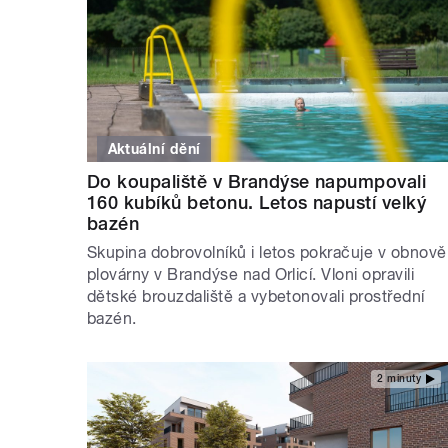
Aktuální dění
Do koupaliště v Brandýse napumpovali
160 kubíků betonu. Letos napustí velký
bazén
Skupina dobrovolníků i letos pokračuje v obnově
plovárny v Brandýse nad Orlicí. Vloni opravili
dětské brouzdaliště a vybetonovali prostřední
bazén.
2 minuty