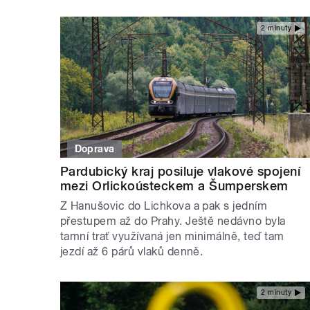
2 minuty
Doprava
Pardubický kraj posiluje vlakové spojení
mezi Orlickoústeckem a Šumperskem
Z Hanušovic do Lichkova a pak s jedním
přestupem až do Prahy. Ještě nedávno byla
tamní trať využívaná jen minimálně, teď tam
jezdí až 6 párů vlaků denně.
2 minuty