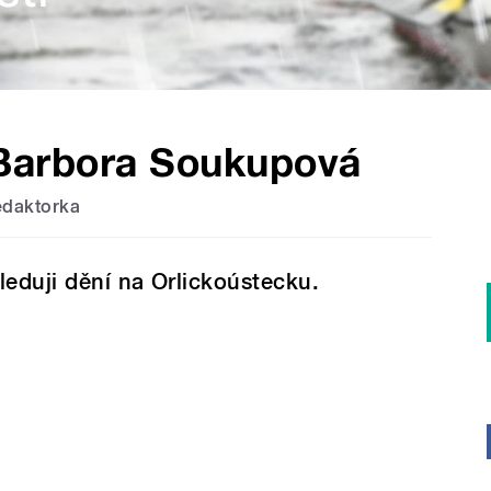
Barbora Soukupová
edaktorka
leduji dění na Orlickoústecku.