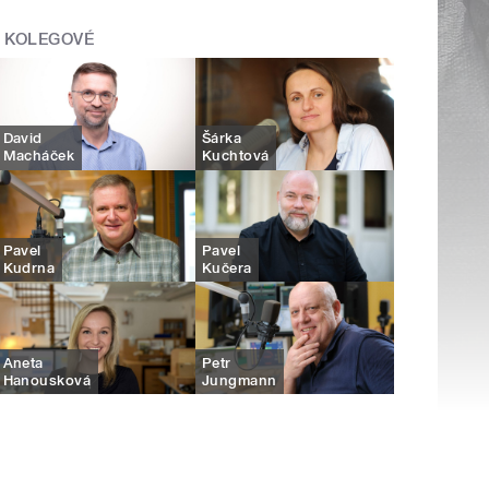
KOLEGOVÉ
David
Šárka
Macháček
Kuchtová
Pavel
Pavel
Kudrna
Kučera
Aneta
Petr
Hanousková
Jungmann