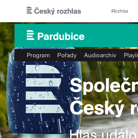
Přejít k hlavnímu obsahu
iRozhlas
Program
Pořady
Audioarchiv
Playl