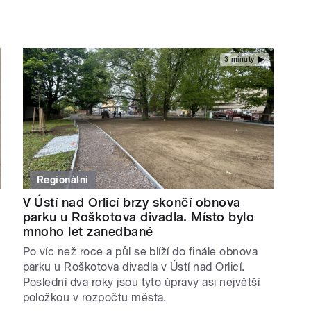
3 minuty
Regionální
V Ústí nad Orlicí brzy skončí obnova
parku u Roškotova divadla. Místo bylo
mnoho let zanedbané
Po víc než roce a půl se blíží do finále obnova
parku u Roškotova divadla v Ústí nad Orlicí.
Poslední dva roky jsou tyto úpravy asi největší
položkou v rozpočtu města.