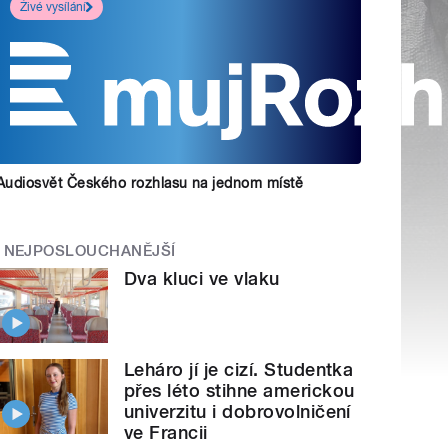
Živé vysílání
Audiosvět Českého rozhlasu na jednom místě
NEJPOSLOUCHANĚJŠÍ
Dva kluci ve vlaku
Leháro jí je cizí. Studentka
přes léto stihne americkou
univerzitu i dobrovolničení
ve Francii