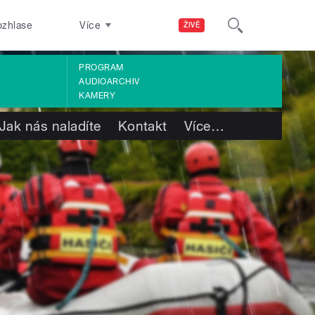
ozhlase
Více
ŽIVĚ
PROGRAM
AUDIOARCHIV
KAMERY
Jak nás naladíte
Kontakt
Více
…