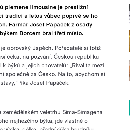
 plemene limousine je prestižní
ící tradici a letos vůbec poprvé se ho
ech. Farmář Josef Papáček z osady
 býkem Borcem bral třetí místo.
je obrovský úspěch. Pořadatelé si totiž
musí čekat na pozvání. Českou republiku
k býků a jejich chovatelů: „Rivalita mezi
chni společně za Česko. Na to, abychom si
tavy,“ říká Josef Papáček.
a zemědělském veletrhu Sima-Simagena
toho nejhezčího býka, jde vlastně o
e výška, délka, přední šířka hrudníku,