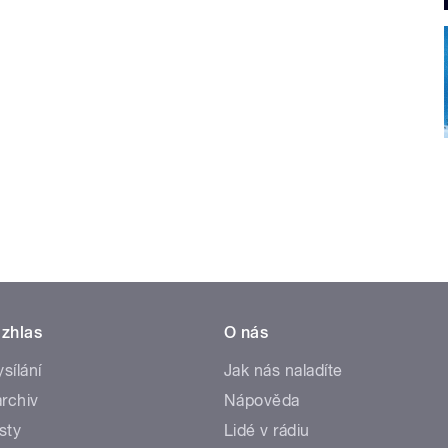
zhlas
O nás
ysílání
Jak nás naladíte
rchiv
Nápověda
sty
Lidé v rádiu