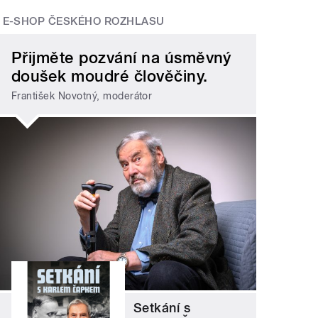
E-SHOP ČESKÉHO ROZHLASU
Přijměte pozvání na úsměvný
doušek moudré člověčiny.
František Novotný, moderátor
Setkání s