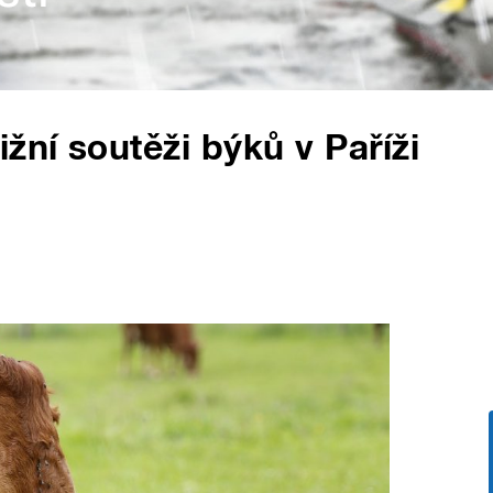
žní soutěži býků v Paříži