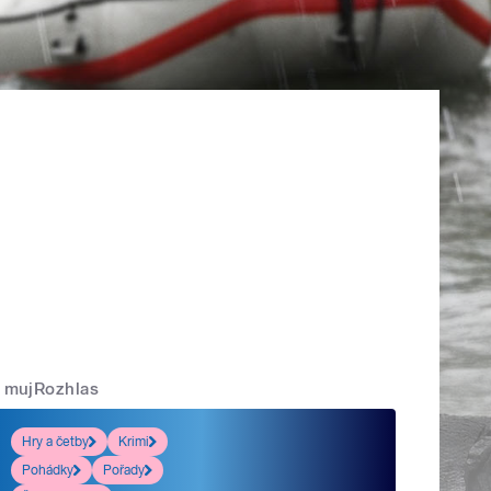
mujRozhlas
Hry a četby
Krimi
Pohádky
Pořady