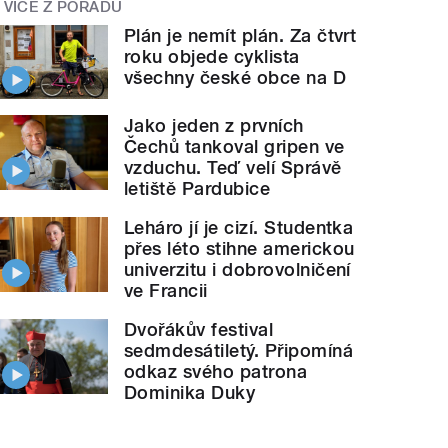
VÍCE Z POŘADU
Plán je nemít plán. Za čtvrt
roku objede cyklista
všechny české obce na D
Jako jeden z prvních
Čechů tankoval gripen ve
vzduchu. Teď velí Správě
letiště Pardubice
Leháro jí je cizí. Studentka
přes léto stihne americkou
univerzitu i dobrovolničení
ve Francii
Dvořákův festival
sedmdesátiletý. Připomíná
odkaz svého patrona
Dominika Duky