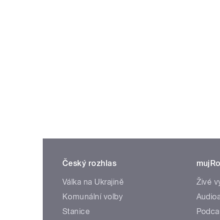
Český rozhlas
mujRo
Válka na Ukrajině
Živé v
Komunální volby
Audioa
Stanice
Podca