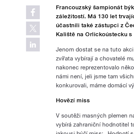
Francouzský šampionát býků
záležitostí. Má 130 let trvaj
účastnili také zástupci z Č
Kaliště na Orlickoústecku s
Jenom dostat se na tuto akci 
zvířata vybírají a chovatelé 
nakonec reprezentovalo několi
námi není, jeli jsme tam vši
konkurovali, máme domácí výs
Hovězí miss
V soutěži masných plemen n
vybírá zahraniční hodnotitel 
jakousi býčí miss: „Hodnotí s