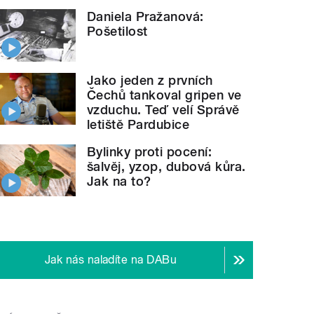
Daniela Pražanová:
Pošetilost
Jako jeden z prvních
Čechů tankoval gripen ve
vzduchu. Teď velí Správě
letiště Pardubice
Bylinky proti pocení:
šalvěj, yzop, dubová kůra.
Jak na to?
Jak nás naladíte na DABu