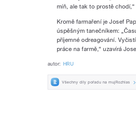
míň, ale tak to prostě chodí,
Kromě farmaření je Josef Pa
úspěšným tanečníkem: „Času 
příjemné odreagování. Vyčistí
práce na farmě,“ uzavírá Jos
autor:
HRU
Všechny díly pořadu na mujRozhlas