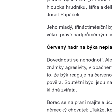
hloubka hrudníku, šířka a dél
Josef Papáček.
Jeho mladý, třináctiměsíční 
věku, právě nadprůměrným o
Červený hadr na býka nepla
Dovednosti se nehodnotí. Ale
známky agresivity, v opačné
to, že býk reaguje na červen
pověra. Soutěžní býci jsou na 
klidná zvířata.
Borec se na přání majitele úč
německý chovatel: „Takže, kd