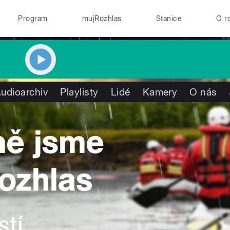
Program
mujRozhlas
Stanice
O r
udioarchiv
Playlisty
Lidé
Kamery
O nás