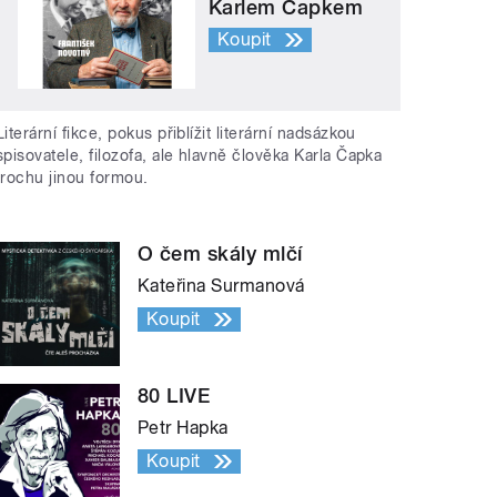
Karlem Čapkem
Koupit
Literární fikce, pokus přiblížit literární nadsázkou
spisovatele, filozofa, ale hlavně člověka Karla Čapka
trochu jinou formou.
O čem skály mlčí
Kateřina Surmanová
Koupit
80 LIVE
Petr Hapka
Koupit