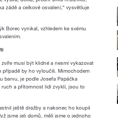
ka zádě a celkové osvalení,“ vysvětluje
býk Borec vynikal, vzhledem ke svému
svalením.
tí
 zvíře musí být klidné a nesmí vykazovat
m případě by ho vyloučili. Mimochodem
ou barvu, je podle Josefa Papáčka
ruch a přítomnost lidí zvyklí, jsou to
astnil ještě dražby a nakonec ho koupil
yž jsme jeli domů, měli jsme o jednoho