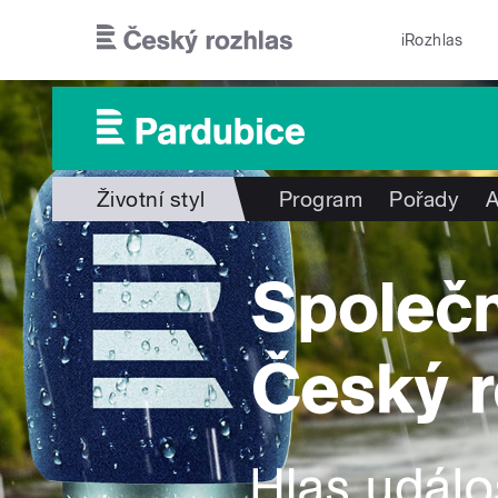
Přejít k hlavnímu obsahu
iRozhlas
Životní styl
Program
Pořady
A