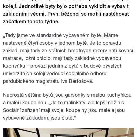
kolejí. Jednotlivé byty bylo potřeba vyklidit a vybavit
základními věcmi. První běženci se mohli nastěhovat
začátkem tohoto týdne.
„Tady jsme ve standardně vybaveném bytě. Máme
nastavené čtyři osoby v jednom bytě. Je to opravdu
základ, mají tady ze státních hmotných rezerv nafukovací
matrace, ložní prádlo, mají tady základně vybavenou
kuchyňku,“ provází jedním z bytů v budově bývalých
univerzitních kolejí vedoucí sociálního odboru
pardubického magistrátu Iva Bartošová.
Naprostá většina bytů jsou garsonky s malou kuchyňkou
a malou koupelnou. „Je to malinkatý, ale lepší než nic.
Sociální zařízení mají svoje, koupelny jsou malé a jsou
vybavené základem, jsou čisté.“