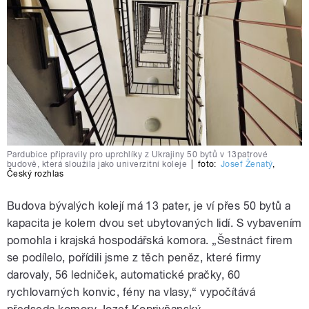
Pardubice připravily pro uprchlíky z Ukrajiny 50 bytů v 13patrové
budově, která sloužila jako univerzitní koleje
|
foto:
Josef Ženatý
,
Český rozhlas
Budova bývalých kolejí má 13 pater, je ví přes 50 bytů a
kapacita je kolem dvou set ubytovaných lidí. S vybavením
pomohla i krajská hospodářská komora. „Šestnáct firem
se podílelo, pořídili jsme z těch peněz, které firmy
darovaly, 56 ledniček, automatické pračky, 60
rychlovarných konvic, fény na vlasy,“ vypočítává