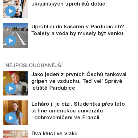
ukrajinských uprchlíků dotací
Uprchlíci do kasáren v Pardubicích?
Toalety a voda by musely být venku
NEJPOSLOUCHANĚJŠÍ
Jako jeden z prvních Čechů tankoval
gripen ve vzduchu. Teď velí Správě
letiště Pardubice
Leháro jí je cizí. Studentka přes léto
stihne americkou univerzitu
i dobrovolničení ve Francii
Dva kluci ve vlaku