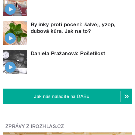
Bylinky proti pocení: šalvěj, yzop,
dubová kůra. Jak na to?
Daniela Pražanová: Pošetilost
Jak nás naladíte na DABu
ZPRÁVY Z IROZHLAS.CZ