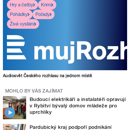
Hry a četby
Krimi
Pohádky
Pořady
Živé vysílání
Audiosvět Českého rozhlasu na jednom místě
MOHLO BY VÁS ZAJÍMAT
Budoucí elektrikáři a instalatéři opravují
v Rybitví bývalý domov mládeže pro
uprchlíky
Pardubický kraj podpoří podnikání