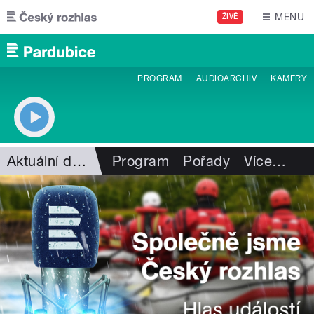
Přejít k hlavnímu obsahu
MENU
ŽIVĚ
PROGRAM
AUDIOARCHIV
KAMERY
Aktuální dění
Program
Pořady
Více
…