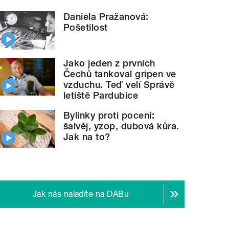
Daniela Pražanová:
Pošetilost
Jako jeden z prvních
Čechů tankoval gripen ve
vzduchu. Teď velí Správě
letiště Pardubice
Bylinky proti pocení:
šalvěj, yzop, dubová kůra.
Jak na to?
Jak nás naladíte na DABu