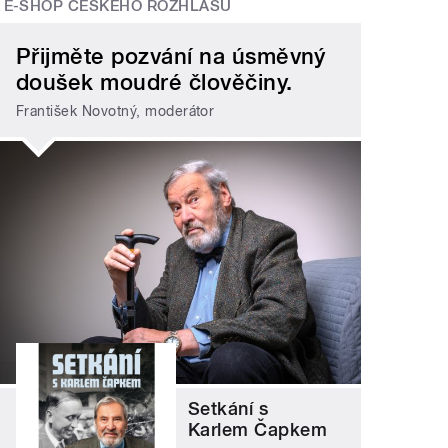
E-SHOP ČESKÉHO ROZHLASU
Přijměte pozvání na úsměvný
doušek moudré člověčiny.
František Novotný, moderátor
Setkání s
Karlem Čapkem