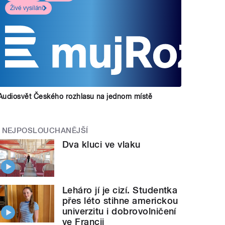
Živé vysílání
Audiosvět Českého rozhlasu na jednom místě
NEJPOSLOUCHANĚJŠÍ
Dva kluci ve vlaku
Leháro jí je cizí. Studentka
přes léto stihne americkou
univerzitu i dobrovolničení
ve Francii