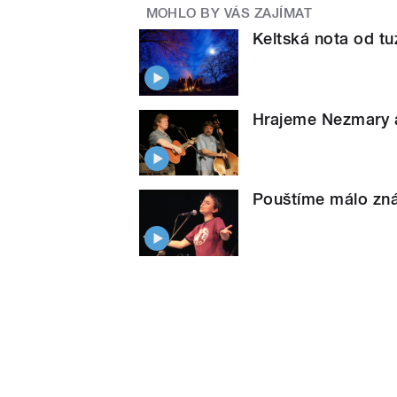
MOHLO BY VÁS ZAJÍMAT
Keltská nota od t
Hrajeme Nezmary a
Pouštíme málo zná