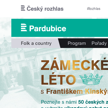
Přejít k hlavnímu obsahu
iRozhlas
Folk a country
Program
Pořady