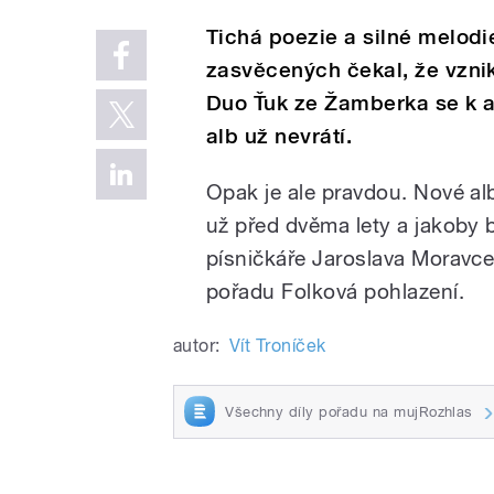
Tichá poezie a silné melodi
zasvěcených čekal, že vznikn
Duo Ťuk ze Žamberka se k ak
alb už nevrátí.
Opak je ale pravdou. Nové al
už před dvěma lety a jakoby 
písničkáře Jaroslava Moravce
pořadu Folková pohlazení.
autor:
Vít Troníček
Všechny díly pořadu na mujRozhlas