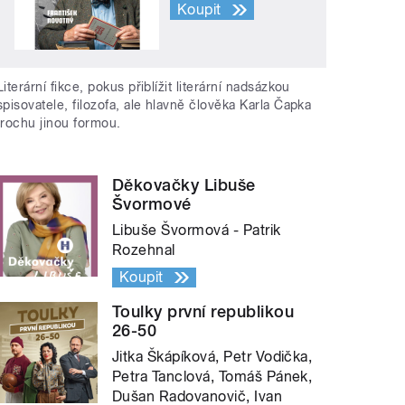
Koupit
Literární fikce, pokus přiblížit literární nadsázkou
spisovatele, filozofa, ale hlavně člověka Karla Čapka
trochu jinou formou.
Děkovačky Libuše
Švormové
Libuše Švormová - Patrik
Rozehnal
Koupit
Toulky první republikou
26-50
Jitka Škápíková, Petr Vodička,
Petra Tanclová, Tomáš Pánek,
Dušan Radovanovič, Ivan