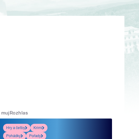
mujRozhlas
Hry a četby
Krimi
Pohádky
Pořady