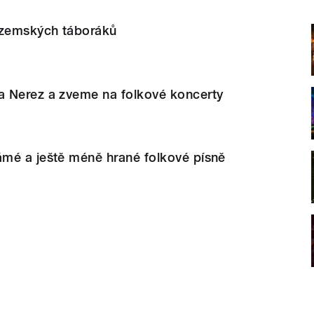
uzemských táboráků
 Nerez a zveme na folkové koncerty
mé a ještě méně hrané folkové písně