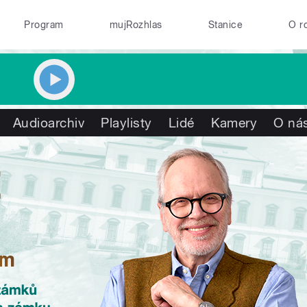
Program
mujRozhlas
Stanice
O r
Audioarchiv
Playlisty
Lidé
Kamery
O ná