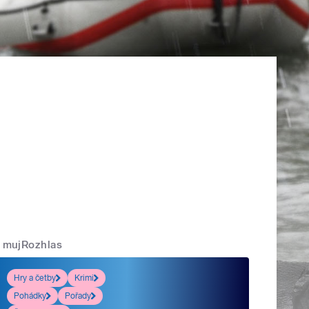
mujRozhlas
Hry a četby
Krimi
Pohádky
Pořady