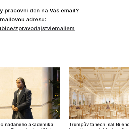
dý pracovní den na Váš email?
emailovou adresu:
ubice/zpravodajstviemailem
t o nadaného akademika
Trumpův taneční sál Bílé