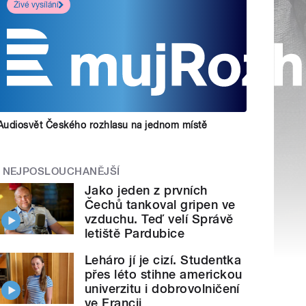
Živé vysílání
Audiosvět Českého rozhlasu na jednom místě
NEJPOSLOUCHANĚJŠÍ
Jako jeden z prvních
Čechů tankoval gripen ve
vzduchu. Teď velí Správě
letiště Pardubice
Leháro jí je cizí. Studentka
přes léto stihne americkou
univerzitu i dobrovolničení
ve Francii