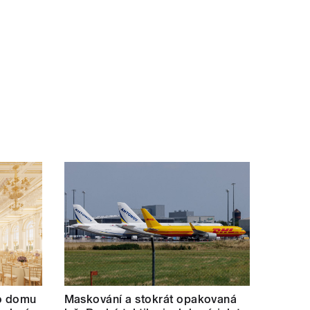
ho domu
Maskování a stokrát opakovaná