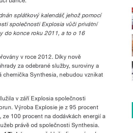
ůči bance.
dnán splátkový kalendář, jehož pomocí
ti společnosti Explosia vůči privátní
y do konce roku 2011, a to o 16
řovány v roce 2012. Díky nově
rady za odebrané služby, suroviny a
vá chemička Synthesia, nebudou vznikat
užila v září Explosia společnosti
orun. Výroba Explosie je z 95 procent
, ze 100 procent na dodávkách energií a
užeb právě od společnosti Synthesia.