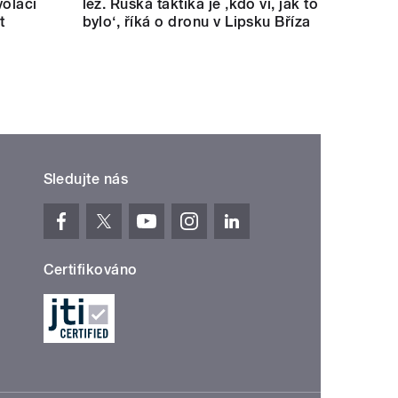
volací
lež. Ruská taktika je ‚kdo ví, jak to
t
bylo‘, říká o dronu v Lipsku Bříza
Sledujte nás
Certifikováno