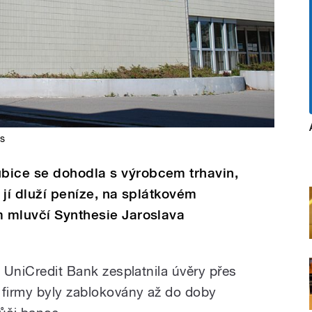
as
bice se dohodla s výrobcem trhavin,
á jí dluží peníze, na splátkovém
m mluvčí Synthesie Jaroslava
a UniCredit Bank zesplatnila úvěry přes
 firmy byly zablokovány až do doby