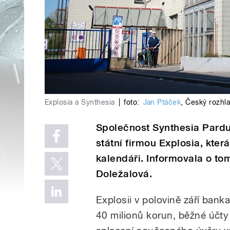
Explosia a Synthesia
|
foto:
Jan Ptáček
,
Český rozhl
Společnost Synthesia Pardu
státní firmou Explosia, kter
kalendáři. Informovala o to
Doležalová.
Explosii v polovině září bank
40 milionů korun, běžné účty