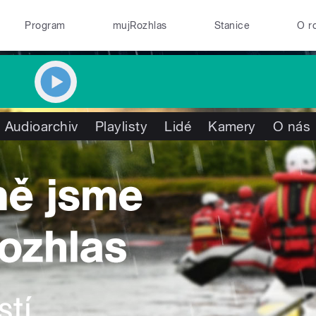
Program
mujRozhlas
Stanice
O r
Audioarchiv
Playlisty
Lidé
Kamery
O nás