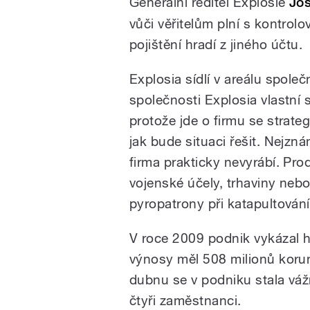
Generální ředitel Explosie
Jos
vůči věřitelům plní s kontrol
pojištění hradí z jiného účtu.
Explosia sídlí v areálu spole
společnosti Explosia vlastní s
protože jde o firmu se strate
jak bude situaci řešit. Nejzn
firma prakticky nevyrábí. Pr
vojenské účely, trhaviny neb
pyropatrony při katapultování
V roce 2009 podnik vykázal h
výnosy měl 508 milionů korun.
dubnu se v podniku stala vá
čtyři zaměstnanci.