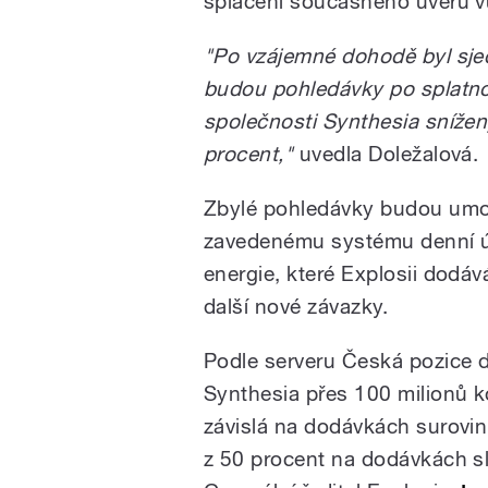
splacení současného úvěru v
"Po vzájemné dohodě byl sje
budou pohledávky po splatnos
společnosti Synthesia snížen
procent,"
uvedla Doležalová.
Zbylé pohledávky budou umo
zavedenému systému denní úh
energie, které Explosii dodá
další nové závazky.
Podle serveru Česká pozice dl
Synthesia přes 100 milionů k
závislá na dodávkách surovin
z 50 procent na dodávkách sl