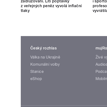
zadlužování. Lití poptávky
i sport
z veřejných peněz vyvolá inflační
profeso
tlaky
vyvrátil
Český rozhlas
mujRo
Válka na Ukrajině
Živé v
Komunální volby
Audioa
Stanice
Podca
eShop
Mobiln