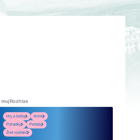
mujRozhlas
Hry a četby
Krimi
Pohádky
Pořady
Živé vysílání