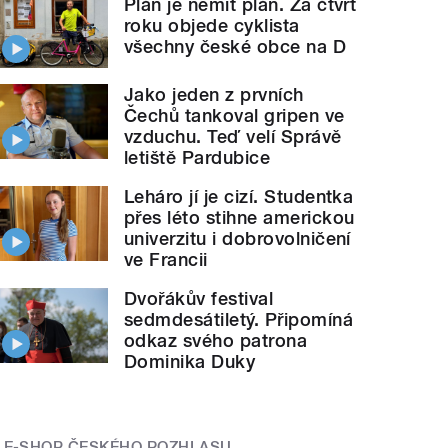
Plán je nemít plán. Za čtvrt
roku objede cyklista
všechny české obce na D
Jako jeden z prvních
Čechů tankoval gripen ve
vzduchu. Teď velí Správě
letiště Pardubice
Leháro jí je cizí. Studentka
přes léto stihne americkou
univerzitu i dobrovolničení
ve Francii
Dvořákův festival
sedmdesátiletý. Připomíná
odkaz svého patrona
Dominika Duky
E-SHOP ČESKÉHO ROZHLASU