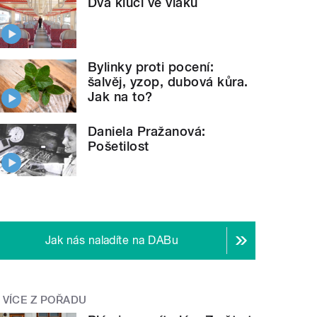
Dva kluci ve vlaku
Bylinky proti pocení:
šalvěj, yzop, dubová kůra.
Jak na to?
Daniela Pražanová:
Pošetilost
Jak nás naladíte na DABu
VÍCE Z POŘADU