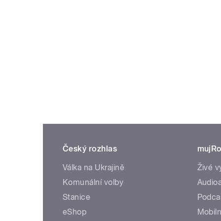
Český rozhlas
mujRo
Válka na Ukrajině
Živé v
Komunální volby
Audioa
Stanice
Podca
eShop
Mobiln