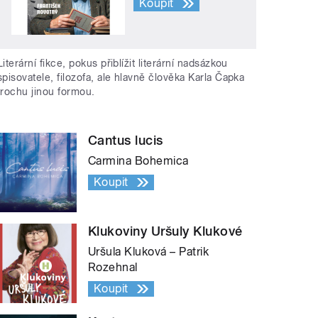
Koupit
Literární fikce, pokus přiblížit literární nadsázkou
spisovatele, filozofa, ale hlavně člověka Karla Čapka
trochu jinou formou.
Cantus lucis
Carmina Bohemica
Koupit
Klukoviny Uršuly Klukové
Uršula Kluková – Patrik
Rozehnal
Koupit