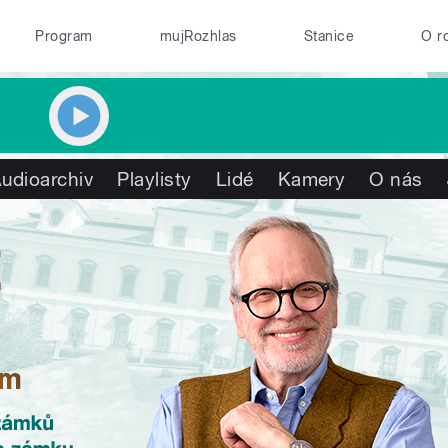
Program
mujRozhlas
Stanice
O r
udioarchiv
Playlisty
Lidé
Kamery
O nás