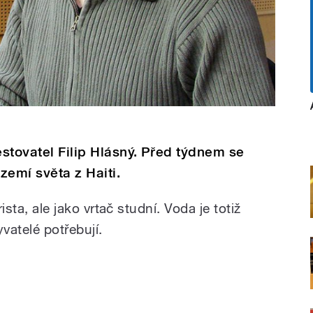
estovatel Filip Hlásný. Před týdnem se
 zemí světa z Haiti.
rista, ale jako vrtač studní. Voda je totiž
yvatelé potřebují.
i