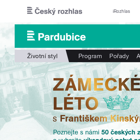
Přejít k hlavnímu obsahu
iRozhlas
Životní styl
Program
Pořady
A