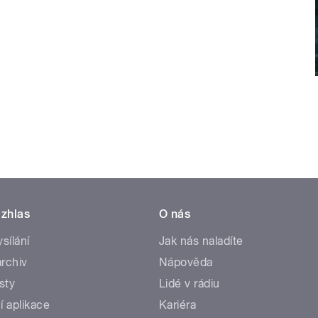
zhlas
O nás
ysílání
Jak nás naladíte
rchiv
Nápověda
sty
Lidé v rádiu
í aplikace
Kariéra