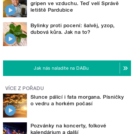
gripen ve vzduchu. Teď velí Správě
letiště Pardubice
Bylinky proti pocení: šalvěj, yzop,
dubová kůra. Jak na to?
Jak nás naladíte na DABu
VÍCE Z POŘADU
Slunce pálící i fata morgana. Písničky
o vedru a horkém počasí
Pozvánky na koncerty, folkové
kalendárium a další