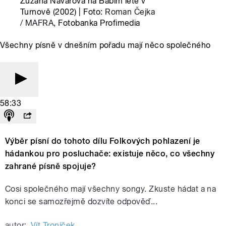
Zuzana Navarová na Babím létě v
Turnově (2002) | Foto:
Roman Čejka
/ MAFRA
, Fotobanka Profimedia
Všechny písně v dnešním pořadu mají něco společného
58:33
Výběr písní do tohoto dílu Folkových pohlazení je
hádankou pro posluchače: existuje něco, co všechny
zahrané písně spojuje?
Cosi společného mají všechny songy. Zkuste hádat a na
konci se samozřejmě dozvíte odpověď...
autor:
Vít Troníček