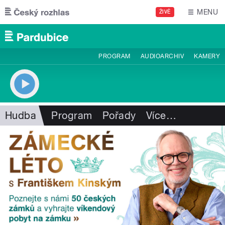
Přejít k hlavnímu obsahu
MENU
ŽIVĚ
PROGRAM
AUDIOARCHIV
KAMERY
Hudba
Program
Pořady
Více
…