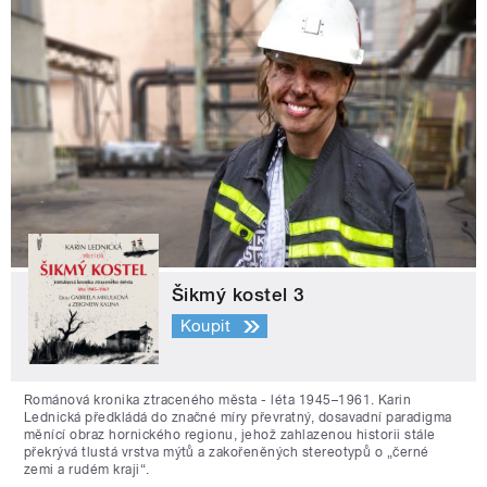
Šikmý kostel 3
Koupit
Románová kronika ztraceného města - léta 1945–1961. Karin
Lednická předkládá do značné míry převratný, dosavadní paradigma
měnící obraz hornického regionu, jehož zahlazenou historii stále
překrývá tlustá vrstva mýtů a zakořeněných stereotypů o „černé
zemi a rudém kraji“.