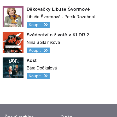
Děkovačky Libuše Švormové
Libuše Švormová - Patrik Rozehnal
Koupit
Svědectví o životě v KLDR 2
Nina Špitálníková
Koupit
Kost
Bára Dočkalová
Koupit