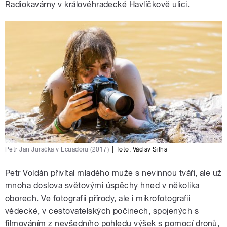
Radiokavárny v královéhradecké Havlíčkově ulici.
Petr Jan Juračka v Ecuadoru (2017)
|
foto: Václav Šilha
Petr Voldán přivítal mladého muže s nevinnou tváří, ale už
mnoha doslova světovými úspěchy hned v několika
oborech. Ve fotografii přírody, ale i mikrofotografii
vědecké, v cestovatelských počinech, spojených s
filmováním z nevšedního pohledu výšek s pomocí dronů,