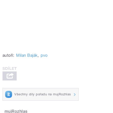
autoři:
Milan Baják
,
pvo
Všechny díly pořadu na mujRozhlas
mujRozhlas