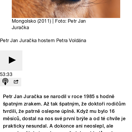
Mongolsko (2011) | Foto: Petr Jan
Juračka
Petr Jan Juračka hostem Petra Voldána
53:33
Petr Jan Juračka se narodil v roce 1985 s hodně
špatným zrakem. Až tak špatným, že doktoři rodičům
tvrdili, že patrně oslepne úplně. Když mu bylo 16
měsíců, dostal na nos své první brýle a od té chvíle je
prakticky nesundal. A dokonce ani neoslepl, ale