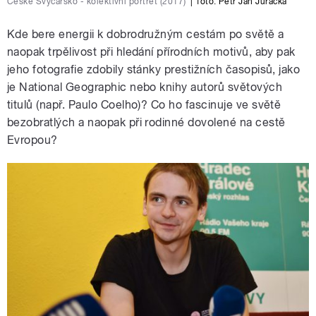
České Švýcarsko - kolektivní portrét (2017)
|
foto: Petr Jan Juračka
Kde bere energii k dobrodružným cestám po světě a
naopak trpělivost při hledání přírodních motivů, aby pak
jeho fotografie zdobily stánky prestižních časopisů, jako
je National Geographic nebo knihy autorů světových
titulů (např. Paulo Coelho)? Co ho fascinuje ve světě
bezobratlých a naopak při rodinné dovolené na cestě
Evropou?