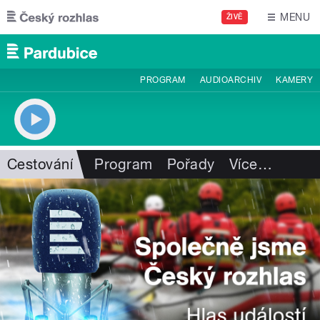
Přejít k hlavnímu obsahu
MENU
ŽIVĚ
PROGRAM
AUDIOARCHIV
KAMERY
Cestování
Program
Pořady
Více
…