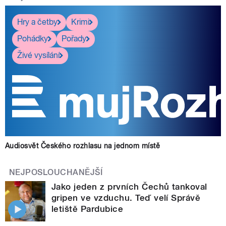
Hry a četby
Krimi
Pohádky
Pořady
Živé vysílání
Audiosvět Českého rozhlasu na jednom místě
NEJPOSLOUCHANĚJŠÍ
Jako jeden z prvních Čechů tankoval
gripen ve vzduchu. Teď velí Správě
letiště Pardubice