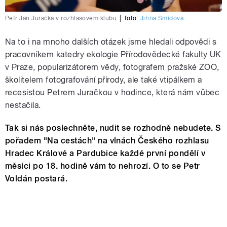
Petr Jan Juračka v rozhlasovém klubu
|
foto:
Jiřina Šmídová
Na to i na mnoho dalších otázek jsme hledali odpovědi s
pracovníkem katedry ekologie Přírodovědecké fakulty UK
v Praze, popularizátorem vědy, fotografem pražské ZOO,
školitelem fotografování přírody, ale také vtipálkem a
recesistou Petrem Juračkou v hodince, která nám vůbec
nestačila.
Tak si nás poslechněte, nudit se rozhodně nebudete. S
pořadem "Na cestách" na vlnách Českého rozhlasu
Hradec Králové a Pardubice každé první pondělí v
měsíci po 18. hodině vám to nehrozí. O to se Petr
Voldán postará.