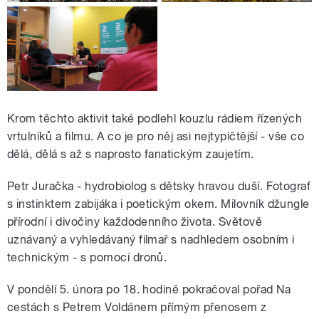
Krom těchto aktivit také podlehl kouzlu rádiem řízených
vrtulníků a filmu. A co je pro něj asi nejtypičtější - vše co
dělá, dělá s až s naprosto fanatickým zaujetím.
Petr Juračka - hydrobiolog s dětsky hravou duší. Fotograf
s instinktem zabijáka i poetickým okem. Milovník džungle
přírodní i divočiny každodenního života. Světově
uznávaný a vyhledávaný filmař s nadhledem osobním i
technickým - s pomocí dronů.
V pondělí 5. února po 18. hodině pokračoval pořad Na
cestách s Petrem Voldánem přímým přenosem z