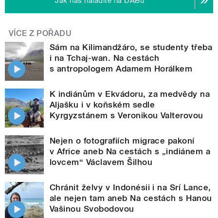
Jak nás naladíte na DABu
VÍCE Z POŘADU
Sám na Kilimandžáro, se studenty třeba
i na Tchaj-wan. Na cestách
s antropologem Adamem Horálkem
K indiánům v Ekvádoru, za medvědy na
Aljašku i v koňském sedle
Kyrgyzstánem s Veronikou Valterovou
Nejen o fotografiích migrace pakoní
v Africe aneb Na cestách s „indiánem a
lovcem“ Václavem Šilhou
Chránit želvy v Indonésii i na Srí Lance,
ale nejen tam aneb Na cestách s Hanou
Vašinou Svobodovou