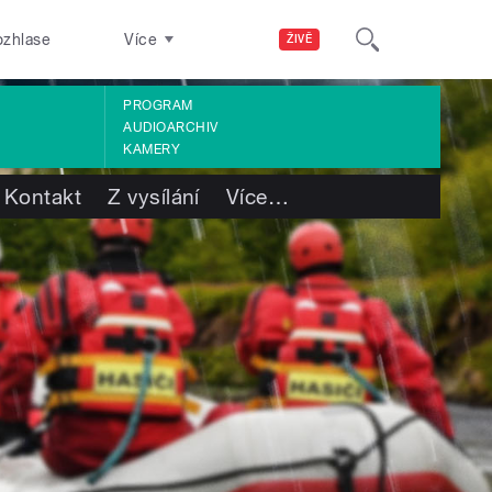
ozhlase
Více
ŽIVĚ
PROGRAM
AUDIOARCHIV
KAMERY
Kontakt
Z vysílání
Více
…