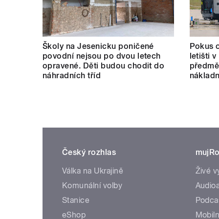
Školy na Jesenicku poničené
Pokus o
povodní nejsou po dvou letech
letišti 
opravené. Děti budou chodit do
předmět
náhradních tříd
nákladn
Český rozhlas
mujRo
Válka na Ukrajině
Živé v
Komunální volby
Audioa
Stanice
Podca
eShop
Mobiln