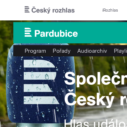
Přejít k hlavnímu obsahu
iRozhlas
Program
Pořady
Audioarchiv
Playl