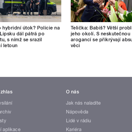
 hybridní útok? Policie na
Telička: Babiš? Větší prob
v Lipsku dál pátrá po
jeho okolí. S neskutečnou
u, s nímž se srazil
arogancí se přikrývají abs
í letoun
věci
zhlas
O nás
ysílání
Jak nás naladíte
rchiv
Nápověda
sty
Lidé v rádiu
í aplikace
Kariéra