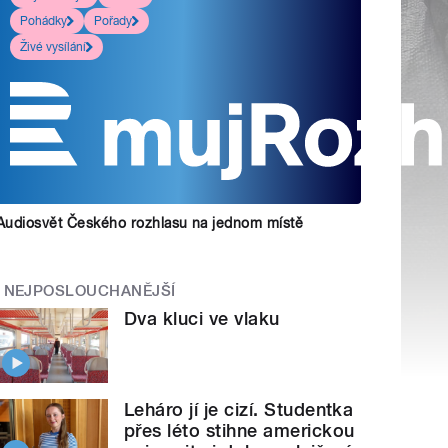
Pohádky
Pořady
Živé vysílání
Audiosvět Českého rozhlasu na jednom místě
NEJPOSLOUCHANĚJŠÍ
Dva kluci ve vlaku
Leháro jí je cizí. Studentka
přes léto stihne americkou