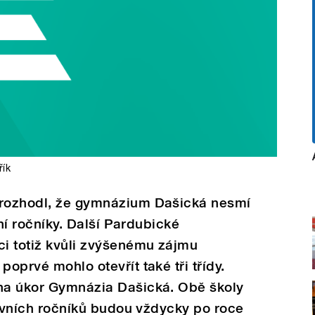
řík
 rozhodl, že gymnázium Dašická nesmí
rvní ročníky. Další Pardubické
i totiž kvůli zvýšenému zájmu
poprvé mohlo otevřít také tři třídy.
 na úkor Gymnázia Dašická. Obě školy
 prvních ročníků budou vždycky po roce