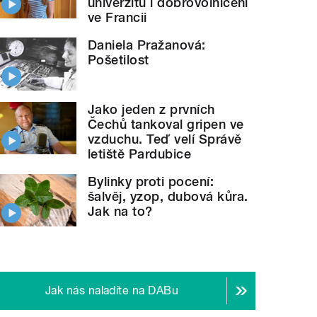
univerzitu i dobrovolničení
ve Francii
Daniela Pražanová:
Pošetilost
Jako jeden z prvních
Čechů tankoval gripen ve
vzduchu. Teď velí Správě
letiště Pardubice
Bylinky proti pocení:
šalvěj, yzop, dubová kůra.
Jak na to?
Jak nás naladíte na DABu