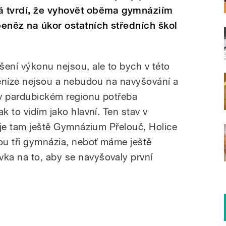
vá tvrdí, že vyhovět oběma gymnáziím
eněz na úkor ostatních středních škol
šení výkonu nejsou, ale to bych v této
 Peníze nejsou a nebudou na navyšování a
í v pardubickém regionu potřeba
k to vidím jako hlavní. Ten stav v
- je tam ještě Gymnázium Přelouč, Holice
sou tři gymnázia, neboť máme ještě
ka na to, aby se navyšovaly první