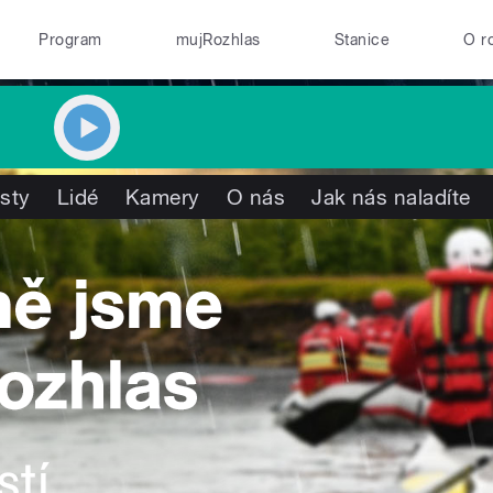
Program
mujRozhlas
Stanice
O r
isty
Lidé
Kamery
O nás
Jak nás naladíte