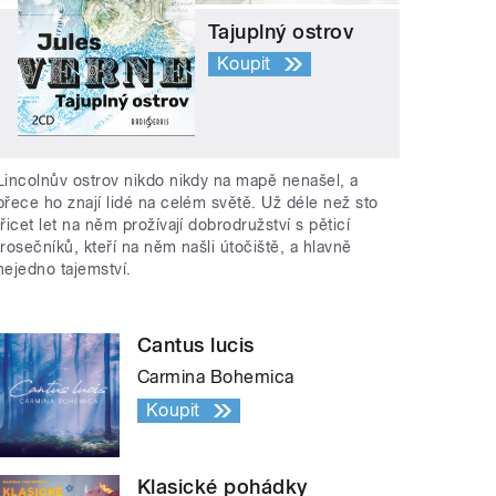
Tajuplný ostrov
Koupit
Lincolnův ostrov nikdo nikdy na mapě nenašel, a
přece ho znají lidé na celém světě. Už déle než sto
třicet let na něm prožívají dobrodružství s pěticí
trosečníků, kteří na něm našli útočiště, a hlavně
nejedno tajemství.
Cantus lucis
Carmina Bohemica
Koupit
Klasické pohádky