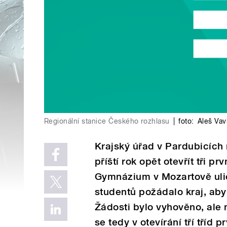
Regionální stanice Českého rozhlasu
|
foto:
Aleš Vav
Krajský úřad v Pardubicích
příští rok opět otevřít tři p
Gymnázium v Mozartově ulic
studentů požádalo kraj, aby 
Žádosti bylo vyhověno, ale
se tedy v otevírání tří tříd