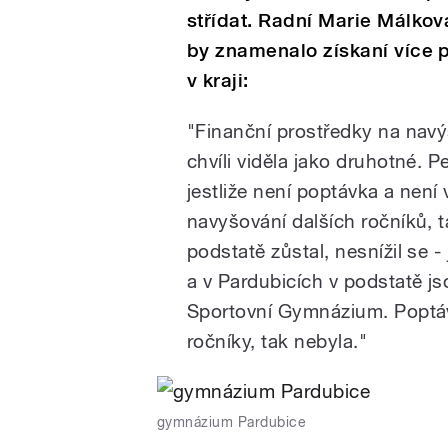
střídat. Radní Marie Málko
by znamenalo získaní více p
v kraji:
"Finanční prostředky na navý
chvíli viděla jako druhotné.
jestliže není poptávka a nen
navyšování dalších ročníků, ta
podstatě zůstal, nesnížil se 
a v Pardubicích v podstatě j
Sportovní Gymnázium. Poptáv
ročníky, tak nebyla."
gymnázium Pardubice