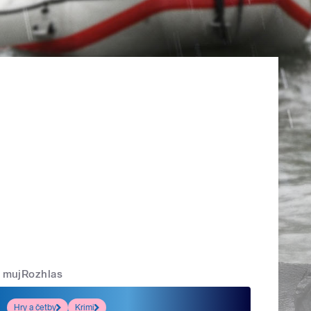
mujRozhlas
Hry a četby
Krimi