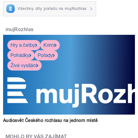
Všechny díly pořadu na mujRozhlas
mujRozhlas
Hry a četby
Krimi
Pohádky
Pořady
Živé vysílání
Audiosvět Českého rozhlasu na jednom místě
MOHLO BY VÁS ZAJÍMAT