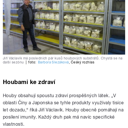
Jiří Václavík má posledních pár kusů houbových substrátů. Chystá se na
další sezónu
|
foto:
Barbora Slezáková
,
Český rozhlas
Houbami ke zdraví
Houby obsahují spoustu zdraví prospěšných látek. „V
oblasti Číny a Japonska se tyhle produkty využívaly tisíce
let dozadu,“ říká Jiří Václavík. Houby obecně pomáhají na
posílení imunity. Každý druh pak má navíc specifické
vlastnosti.