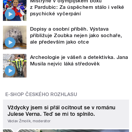
Mistryně v olympijském boxu
z Pardubic: Za úspěchem stálo i velké
psychické vyčerpání
Dopisy a osobní příběh. Výstava
přibližuje Zoubka nejen jako sochaře,
ale především jako otce
Archeologie je vášeň a detektivka. Jana
Musila nejvíc láká středověk
E-SHOP ČESKÉHO ROZHLASU
Vždycky jsem si přál ocitnout se v románu
Julese Verna. Teď se mi to splnilo.
Václav Žmolík, moderátor