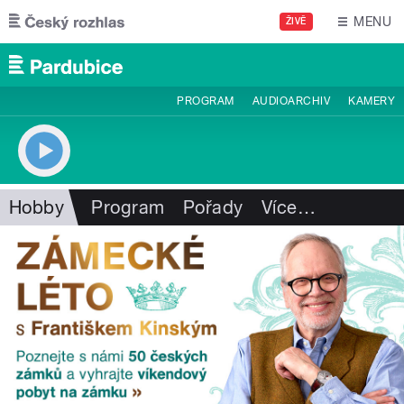
Přejít k hlavnímu obsahu
MENU
ŽIVĚ
PROGRAM
AUDIOARCHIV
KAMERY
Hobby
Program
Pořady
Více
…