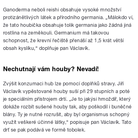
Ganoderma neboli reishi obsahuje vysoké množství
protizánětlivých látek a přírodního germania. „Málokdo ví,
že tato houbička obsahuje tolik germania jako žádná jiná
rostlina na zeměkouli. Germanium má takovou
schopnost, že krevní řečiště přenáší až 1,5 krát větší
obsah kyslíku,“ doplňuje pan Václavík.
Nechutnají vám houby? Nevadí!
Zvýšit konzumaci hub lze pomocí doplňků stravy. Jiří
Václavík vypěstované houby suší při 29 stupních a poté
je speciálním přístrojem drtí. „Je to jakýsi hmoždíř, který
dokáže rozbít sušené houby tak, aby poškodil i buněčné
blány. Ty je nutné rozrušit, aby byl organismus schopný
využít veškeré účinné látky,“ popisuje pan Václavík. Tato
drť se pak podává ve formě tobolek.