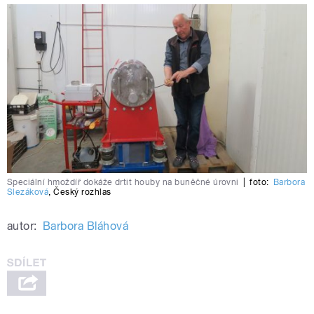
Speciální hmoždíř dokáže drtit houby na buněčné úrovni
|
foto:
Barbora
Slezáková
,
Český rozhlas
autor:
Barbora Bláhová