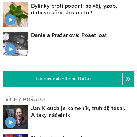
Bylinky proti pocení: šalvěj, yzop,
dubová kůra. Jak na to?
Daniela Pražanová: Pošetilost
Jak nás naladíte na DABu
VÍCE Z POŘADU
Jan Klouda je kameník, truhlář, tesař.
A taky náčelník