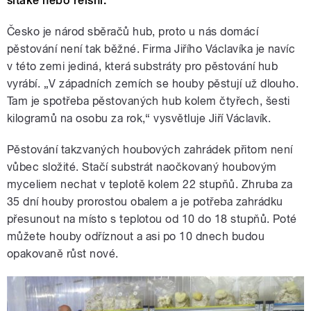
šitake nebo reishi.
Česko je národ sběračů hub, proto u nás domácí
pěstování není tak běžné. Firma Jiřího Václavíka je navíc
v této zemi jediná, která substráty pro pěstování hub
vyrábí. „V západních zemích se houby pěstují už dlouho.
Tam je spotřeba pěstovaných hub kolem čtyřech, šesti
kilogramů na osobu za rok,“ vysvětluje Jiří Václavík.
Pěstování takzvaných houbových zahrádek přitom není
vůbec složité. Stačí substrát naočkovaný houbovým
myceliem nechat v teplotě kolem 22 stupňů. Zhruba za
35 dní houby prorostou obalem a je potřeba zahrádku
přesunout na místo s teplotou od 10 do 18 stupňů. Poté
můžete houby odříznout a asi po 10 dnech budou
opakovaně růst nové.