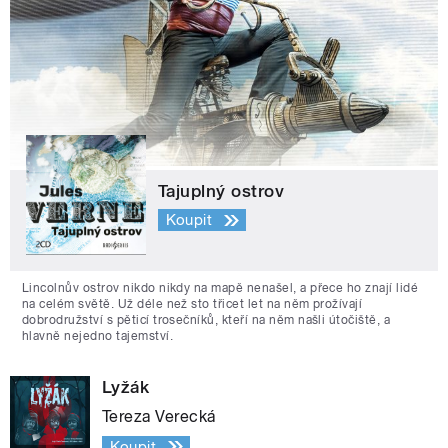
Tajuplný ostrov
Koupit
Lincolnův ostrov nikdo nikdy na mapě nenašel, a přece ho znají lidé
na celém světě. Už déle než sto třicet let na něm prožívají
dobrodružství s pěticí trosečníků, kteří na něm našli útočiště, a
hlavně nejedno tajemství.
Lyžák
Tereza Verecká
Koupit