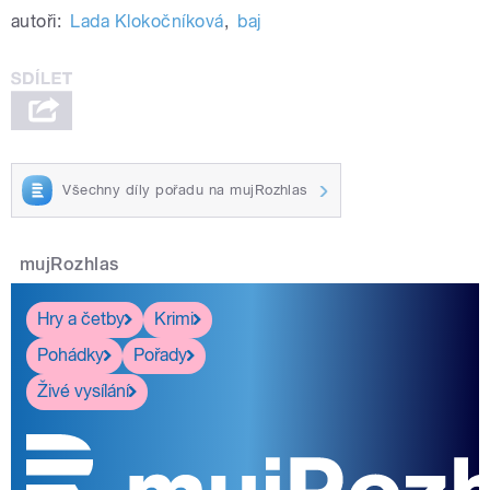
autoři:
Lada Klokočníková
,
baj
Všechny díly pořadu na mujRozhlas
mujRozhlas
Hry a četby
Krimi
Pohádky
Pořady
Živé vysílání