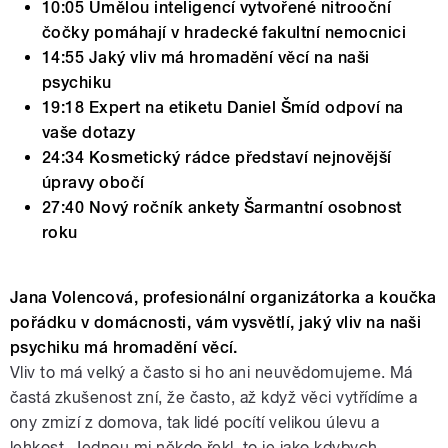
10:05 Umělou inteligencí vytvořené nitrooční
čočky pomáhají v hradecké fakultní nemocnici
14:55 Jaký vliv má hromadění věcí na naši
psychiku
19:18 Expert na etiketu Daniel Šmíd odpoví na
vaše dotazy
24:34 Kosmetický rádce představí nejnovější
úpravy obočí
27:40 Nový ročník ankety Šarmantní osobnost
roku
Jana Volencová, profesionální organizátorka a koučka
pořádku v domácnosti, vám vysvětlí, jaký vliv na naši
psychiku má hromadění věcí.
Vliv to má velký a často si ho ani neuvědomujeme. Má
častá zkušenost zní, že často, až když věci vytřídíme a
ony zmizí z domova, tak lidé pocítí velikou úlevu a
lehkost. Jednou mi někdo řekl, to je jako kdybych