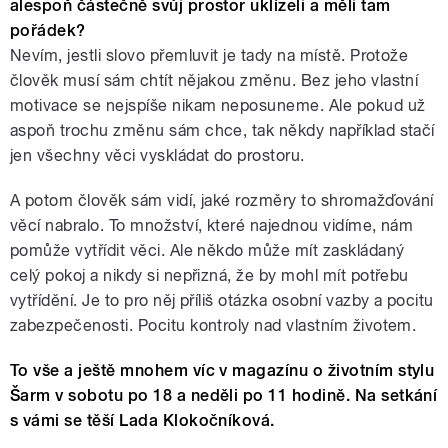
alespoň částečně svůj prostor uklízeli a měli tam
pořádek?
Nevím, jestli slovo přemluvit je tady na místě. Protože
člověk musí sám chtít nějakou změnu. Bez jeho vlastní
motivace se nejspíše nikam neposuneme. Ale pokud už
aspoň trochu změnu sám chce, tak někdy například stačí
jen všechny věci vyskládat do prostoru.
A potom člověk sám vidí, jaké rozměry to shromažďování
věcí nabralo. To množství, které najednou vidíme, nám
pomůže vytřídit věci. Ale někdo může mít zaskládaný
celý pokoj a nikdy si nepřizná, že by mohl mít potřebu
vytřídění. Je to pro něj příliš otázka osobní vazby a pocitu
zabezpečenosti. Pocitu kontroly nad vlastním životem.
To vše a ještě mnohem víc v magazínu o životním stylu
Šarm v sobotu po 18 a neděli po 11 hodině. Na setkání
s vámi se těší Lada Klokočníková.