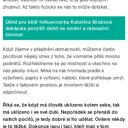
zhubnul. Až takto fyzicky se nás to může dotýkat.
Úklid pro klid! Influencerka Kateřina Brožová
dokázala povýšit úklid na umění a relaxační
činnost
Když žijeme v přeplnění domácnosti, můžeme často
pociťovat nějaký stres z toho, že vnímáme příliš mnoho
podnětů. Rozhlédneme se po místnosti a všechno na
nás jakoby mluví. Mrká na nás hromada prádla k
vyžehlení, papíry k vyřízení, nádobí, které potřebuje umýt.
Takže v takovém prostoru je mnohem těžší si
odpočinout.
Říká se, že když má člověk uklizeno kolem sebe, tak
má uklizeno i ve své duši. Nepořádek se přenáší do
našich pocitů, je tedy dobré si ho udělat. Ovšem někdy
je to těžké. Dokonce jsou i tací, kteří mají v tom