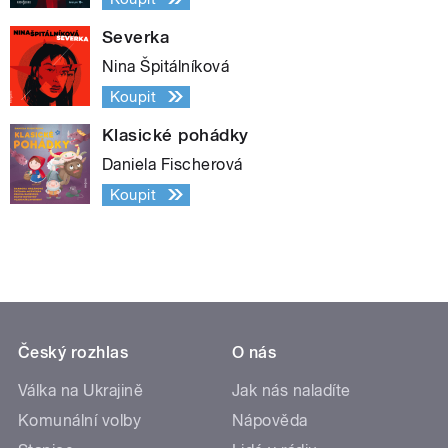
Severka
Nina Špitálníková
Koupit
Klasické pohádky
Daniela Fischerová
Koupit
Český rozhlas
O nás
Válka na Ukrajině
Jak nás naladíte
Komunální volby
Nápověda