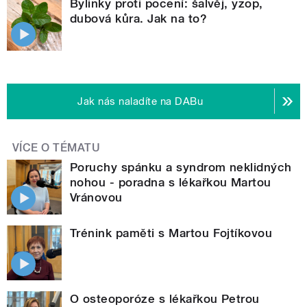
Bylinky proti pocení: šalvěj, yzop,
dubová kůra. Jak na to?
Jak nás naladíte na DABu
VÍCE O TÉMATU
Poruchy spánku a syndrom neklidných
nohou - poradna s lékařkou Martou
Vránovou
Trénink paměti s Martou Fojtíkovou
O osteoporóze s lékařkou Petrou