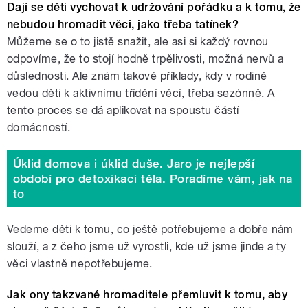
Dají se děti vychovat k udržování pořádku a k tomu, že
nebudou hromadit věci, jako třeba tatínek?
Můžeme se o to jistě snažit, ale asi si každý rovnou
odpovíme, že to stojí hodně trpělivosti, možná nervů a
důslednosti. Ale znám takové příklady, kdy v rodině
vedou děti k aktivnímu třídění věcí, třeba sezónně. A
tento proces se dá aplikovat na spoustu částí
domácností.
Úklid domova i úklid duše. Jaro je nejlepší
období pro detoxikaci těla. Poradíme vám, jak na
to
Vedeme děti k tomu, co ještě potřebujeme a dobře nám
slouží, a z čeho jsme už vyrostli, kde už jsme jinde a ty
věci vlastně nepotřebujeme.
Jak ony takzvané hromaditele přemluvit k tomu, aby