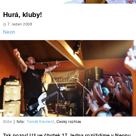
Hurá, kluby!
7. leden 2008
Neon
Slíže
|
foto:
Tomáš Klement
,
Český rozhlas
Tak pozor! Už ve čtvrtek 17. ledna rozjíždíme v Neonu