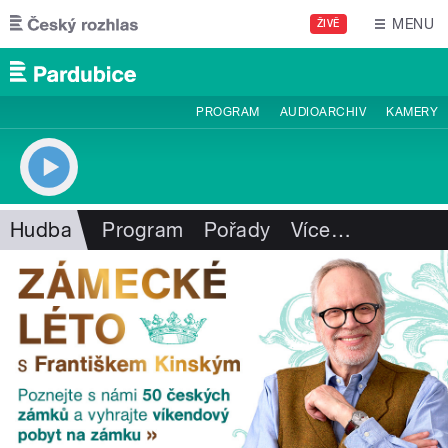
Přejít k hlavnímu obsahu
MENU
ŽIVĚ
PROGRAM
AUDIOARCHIV
KAMERY
Hudba
Program
Pořady
Více
…