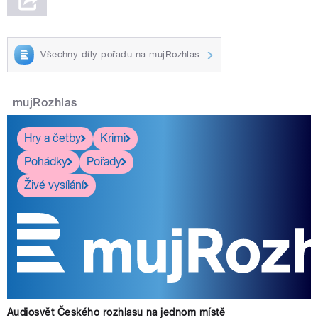
Všechny díly pořadu na mujRozhlas
mujRozhlas
Hry a četby
Krimi
Pohádky
Pořady
Živé vysílání
Audiosvět Českého rozhlasu na jednom místě