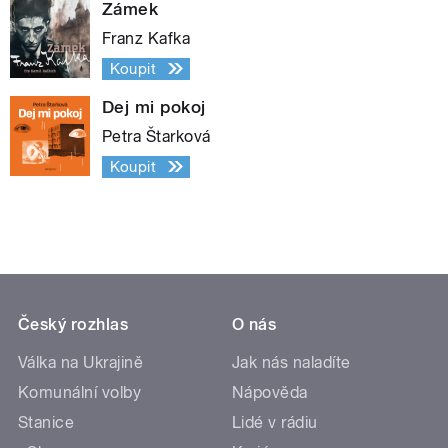
Zámek
Franz Kafka
Koupit
Dej mi pokoj
Petra Štarková
Koupit
Český rozhlas
O nás
Válka na Ukrajině
Jak nás naladíte
Komunální volby
Nápověda
Stanice
Lidé v rádiu