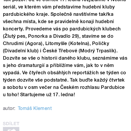
seriál, ve kterém vám představíme hudební kluby
pardubického kraje. Společně navštívíme takřka
všechna místa, kde se pravidelně konají hudební
koncerty. Provedeme vás po pardubických klubech
(Žlutý pes, Ponorka a Divadlo 29), stavíme se do
Chrudimi (Agora), Litomyšle (Kotelna), Poličky
(Divadelní klub) i České Třebové (Modrý Trpaslík).
Dozvíte se vše o historii daného klubu, seznámíme vás
s jeho dramaturgií a přiblížíme vám, jak to v něm
vypadá. Ve čtyřech obsáhlých reportážích se týden co
týden dozvíte vše podstatné. Tak buďte každý čtvrtek
a sobotu v osm večer na Českém rozhlasu Pardubice
u toho! Startujeme už 17. ledna!
autor:
Tomáš Klement