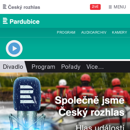
Přejít k hlavnímu obsahu
MENU
ŽIVĚ
PROGRAM
AUDIOARCHIV
KAMERY
Divadlo
Program
Pořady
Více
…