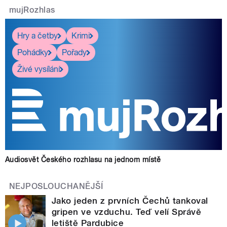
mujRozhlas
Hry a četby
Krimi
Pohádky
Pořady
Živé vysílání
Audiosvět Českého rozhlasu na jednom místě
NEJPOSLOUCHANĚJŠÍ
Jako jeden z prvních Čechů tankoval
gripen ve vzduchu. Teď velí Správě
letiště Pardubice