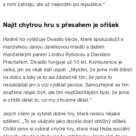
s nimi zahraju, ale už nejezdím po republice.“
Najít chytrou hru s přesahem je oříšek
Hodně ho vytěžuje Divadlo Verze, které spoluzaložil s
manželkou Janou Janěkovou mladší a dalším
manželským párem Lindou Rybovou a Davidem
Prachařem. Divadlo funguje už 10 let. Konkurence je
velká, jim se však daří uspět. „Myslím, že jsme měli štěstí
na dobu a taky je to asi částečně tím, že jsme to
nezakládali jen s vizí vydělat peníze. Samozřejmě se tím
snažíme nějak živit, ale tím nejdůležitějším bylo, že jsme
si chtěli dělat to, co my chceme dělat.“
Jejich cílem je vybírat dobré hry, které nesou nějaké
sdělení. „To se ukázalo jako docela dost obtížný oříšek.
Chtěli jsme si vybírat chytré hry, které mají třeba sociální