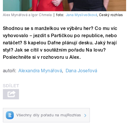
Alex Mynářová a Igor Chmela
|
foto:
Jana Myslivečková
,
Český rozhlas
Shodnou se s manželkou ve výběru her? Co mu víc
vyhovovalo – jezdit s Partičkou po republice, nebo
natáčet? S kapelou Dafne plánují desku. Jaký hrají
styl? Jak se cítil v soutěžním pořadu Na lovu?
Poslechněte si v rozhovoru u Alex.
autoři:
Alexandra Mynářová
,
Dana Josefová
Všechny díly pořadu na mujRozhlas