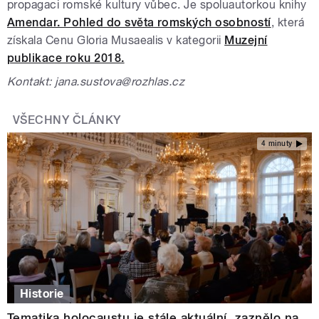
propagaci romské kultury vůbec. Je spoluautorkou knihy
Amendar. Pohled do světa romských osobností
, která
získala
Cenu Gloria Musaealis v kategorii
Muzejní
publikace roku 2018.
Kontakt: jana.sustova@rozhlas.cz
VŠECHNY ČLÁNKY
4 minuty
Historie
Tematika holocaustu je stále aktuální, zaznělo na