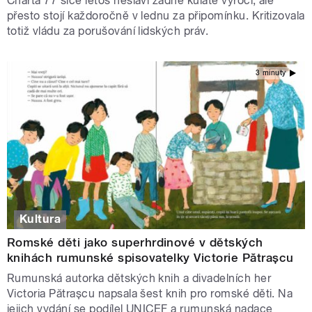
Charta 77 sice letos neslaví žádné kulaté výročí, ale
přesto stojí každoročně v lednu za připomínku. Kritizovala
totiž vládu za porušování lidských práv.
3 minuty
Kultura
Romské děti jako superhrdinové v dětských
knihách rumunské spisovatelky Victorie Pătrașcu
Rumunská autorka dětských knih a divadelních her
Victoria Pătrașcu napsala šest knih pro romské děti. Na
jejich vydání se podílel UNICEF a rumunská nadace