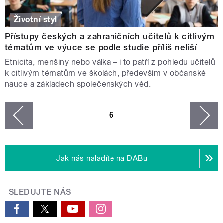
Životní styl
Přístupy českých a zahraničních učitelů k citlivým
tématům ve výuce se podle studie příliš neliší
Etnicita, menšiny nebo válka – i to patří z pohledu učitelů
k citlivým tématům ve školách, především v občanské
nauce a základech společenských věd.
STRÁNKY
6
n
zí
Jak nás naladíte na DABu
SLEDUJTE NÁS