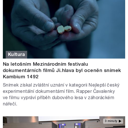
Kultura
Na letošním Mezinárodním festivalu
dokumentárních filmů Ji.hlava byl oceněn snímek
Kambium 1492
Snímek získal zvláštní uznání v kategorii Nejlepší český
experimentální dokumentární film. Rapper Čavalenky
ve filmu vypráví příběh dubového lesa v záhoráckém
nářečí.
3 minuty