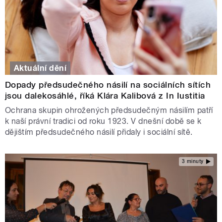
Aktuální dění
Dopady předsudečného násilí na sociálních sítích
jsou dalekosáhlé, říká Klára Kalibová z In Iustitia
Ochrana skupin ohrožených předsudečným násilím patří
k naší právní tradici od roku 1923. V dnešní době se k
dějištím předsudečného násilí přidaly i sociální sítě.
3 minuty