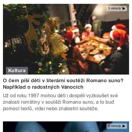
3 minuty
Kultura
O čem píší děti v literární soutěži Romano suno?
Například o radostných Vánocích
Už od roku 1997 mohou děti i dospělí vyzkoušet své
znalosti romštiny v soutěži Romano suno, a to buď
pomocí textů, videí nebo znalostní soutěže.
3 minuty