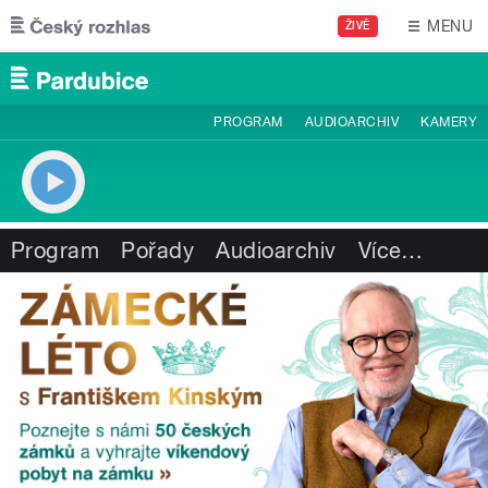
Přejít k hlavnímu obsahu
MENU
ŽIVĚ
PROGRAM
AUDIOARCHIV
KAMERY
Program
Pořady
Audioarchiv
Více
…