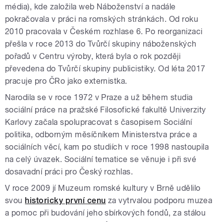
média), kde založila web Náboženství a nadále
pokračovala v práci na romských stránkách. Od roku
2010 pracovala v Českém rozhlase 6. Po reorganizaci
přešla v roce 2013 do Tvůrčí skupiny náboženských
pořadů v Centru výroby, která byla o rok později
převedena do Tvůrčí skupiny publicistiky. Od léta 2017
pracuje pro ČRo jako externistka.
Narodila se v roce 1972 v Praze a už během studia
sociální práce na pražské Filosofické fakultě Univerzity
Karlovy začala spolupracovat s časopisem Sociální
politika, odborným měsíčníkem Ministerstva práce a
sociálních věcí, kam po studiích v roce 1998 nastoupila
na celý úvazek. Sociální tematice se věnuje i při své
dosavadní práci pro Český rozhlas.
V roce 2009 jí Muzeum romské kultury v Brně udělilo
svou
historicky první cenu
za vytrvalou podporu muzea
a pomoc při budování jeho sbírkových fondů, za stálou