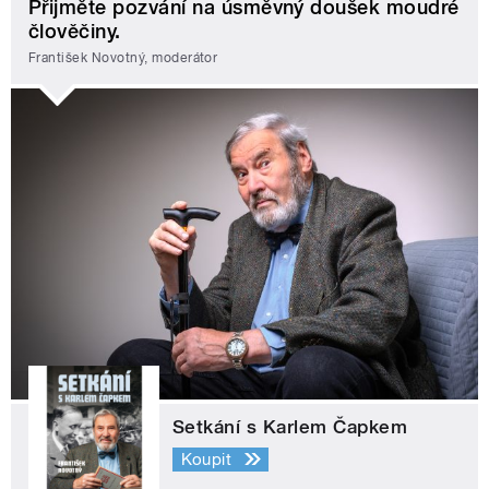
Přijměte pozvání na úsměvný doušek moudré
člověčiny.
František Novotný, moderátor
Setkání s Karlem Čapkem
Koupit