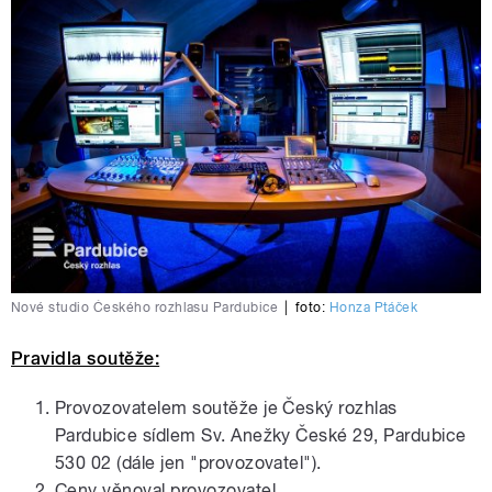
Nové studio Českého rozhlasu Pardubice
|
foto:
Honza Ptáček
Pravidla soutěže:
Provozovatelem soutěže je Český rozhlas
Pardubice sídlem Sv. Anežky České 29, Pardubice
530 02 (dále jen "provozovatel").
Ceny věnoval provozovatel.