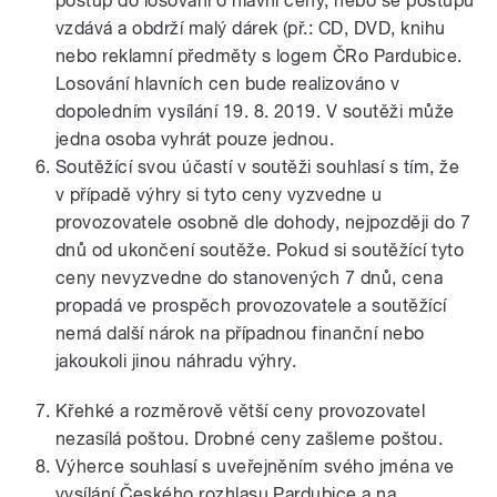
postup do losování o hlavní ceny, nebo se postupu
vzdává a obdrží malý dárek (př.: CD, DVD, knihu
nebo reklamní předměty s logem ČRo Pardubice.
Losování hlavních cen bude realizováno v
dopoledním vysílání 19. 8. 2019. V soutěži může
jedna osoba vyhrát pouze jednou.
Soutěžící svou účastí v soutěži souhlasí s tím, že
v případě výhry si tyto ceny vyzvedne u
provozovatele osobně dle dohody, nejpozději do 7
dnů od ukončení soutěže
. Pokud si soutěžící tyto
ceny nevyzvedne do stanovených 7 dnů, cena
propadá ve prospěch provozovatele a soutěžící
nemá další nárok na případnou finanční nebo
jakoukoli jinou náhradu výhry.
Křehké a rozměrově větší ceny provozovatel
nezasílá poštou. Drobné ceny zašleme poštou.
Výherce souhlasí s uveřejněním svého jména ve
vysílání Českého rozhlasu Pardubice a na