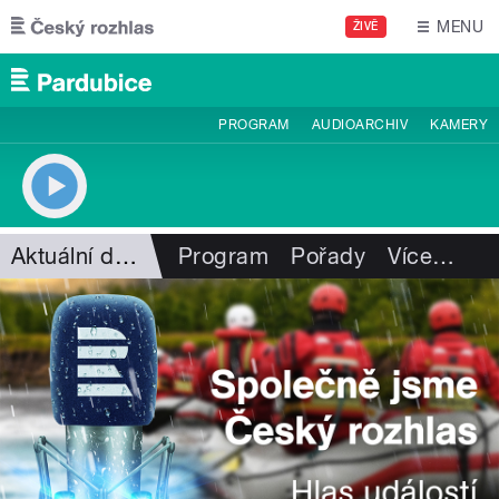
Přejít k hlavnímu obsahu
MENU
ŽIVĚ
PROGRAM
AUDIOARCHIV
KAMERY
Aktuální dění
Program
Pořady
Více
…