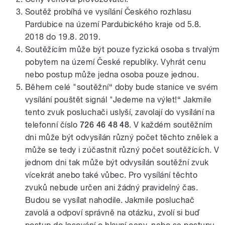
Soutěž probíhá ve vysílání Českého rozhlasu
Pardubice na území Pardubického kraje od 5.8.
2018 do 19.8. 2019.
Soutěžícím může být pouze fyzická osoba s trvalým
pobytem na území České republiky. Vyhrát cenu
nebo postup může jedna osoba pouze jednou.
Během celé "soutěžní“ doby bude stanice ve svém
vysílání pouštět signál "Jedeme na výlet!“ Jakmile
tento zvuk posluchači uslyší, zavolají do vysílání na
telefonní číslo
726 46 48 48
. V každém soutěžním
dni může být odvysílán různý počet těchto znělek a
může se tedy i zúčastnit různý počet soutěžících. V
jednom dni tak může být odvysílán soutěžní zvuk
vícekrát anebo také vůbec. Pro vysílání těchto
zvuků nebude určen ani žádný pravidelný čas.
Budou se vysílat nahodile. Jakmile posluchač
zavolá a odpoví správně na otázku, zvolí si buď