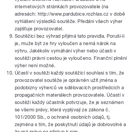
internetových stránkách provozovatele (na
adresách: http://www.pardubice.rozhlas.cz v době
vyhlášení výsledků soutěže. Předání všech výher
zajišťuje provozovatel.
Soutěžící bez výhrad přijímá tato pravidla. Poruší-li
je, muže být ze hry vyloučen a nemá nárok na
výhru. Jakékoliv vymáhání výher nebo účasti v
soutěži právní cestou je vyloučeno. Finanční plnění
výher není možné.
Účastí v soutěži každý soutěžící souhlasí s tím, že
provozovatel soutěže je oprávněn užít jména a
podobizny výherců ve sdělovacích prostředcích a
propagačních materiálech provozovatele. Účastí v
soutěži každý účastník potvrzuje, že je seznámen
se všemi právy, která vyplývají ze zákona č.
101/2000 Sb., o ochraně osobních údajů, tj.
zejména s tím, že poskytnutí údajů je dobrovolné a
že má právo na přístup k nim.