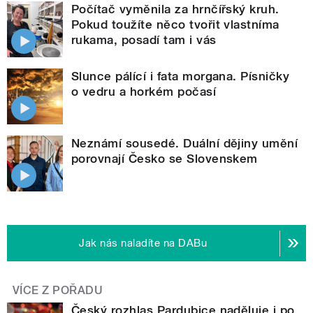
Počítač vyměnila za hrnčířský kruh.
Pokud toužíte něco tvořit vlastníma
rukama, posadí tam i vás
Slunce pálící i fata morgana. Písničky
o vedru a horkém počasí
Neznámí sousedé. Duální dějiny umění
porovnají Česko se Slovenskem
Jak nás naladíte na DABu
VÍCE Z POŘADU
Český rozhlas Pardubice naděluje i po