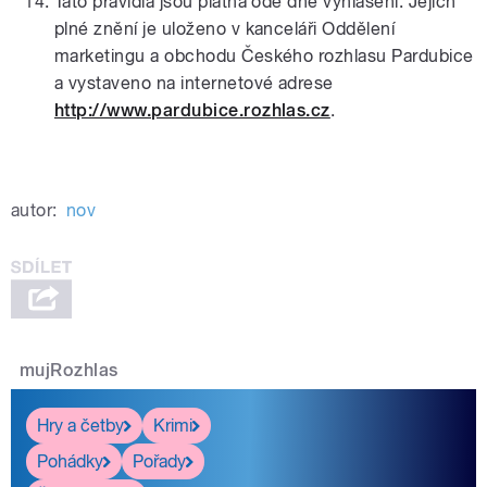
Tato pravidla jsou platná ode dne vyhlášení. Jejich
plné znění je uloženo v kanceláři Oddělení
marketingu a obchodu Českého rozhlasu Pardubice
a vystaveno na internetové adrese
http://www.pardubice.rozhlas.cz
.
autor:
nov
mujRozhlas
Hry a četby
Krimi
Pohádky
Pořady