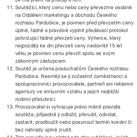
Soutěžící, který cenu nebo ceny převezme osobně
na Oddělení marketingu a obchodu Českého
rozhlasu Pardubice, je povinen před převzetím ceny
úplně, řádně a pravdivě vyplnit předávací protokol
potvrzující řádné převzetí ceny. Výherce, který
nejpozději ke dni převzetí ceny nedovršil 15 let
věku je povinen cenu převzít spolu se svým
zákonným zástupcem.
Soutěž je určena posluchačům Českého rozhlasu
Pardubice. Nesmějí se jí zúčastnit zaměstnanci a
spolupracovníci provozovatele, partneři ani reklamní
agentury ve smluvním vztahu a jejich nejbližší
rodinní příslušníci.
Provozovatel si vyhrazuje právo měnit pravidla
soutěže, případně ji odložit, přerušit, odvolat,
zastavit, prodloužit nebo posunout termín konání či
bez náhrady úplně zrušit.