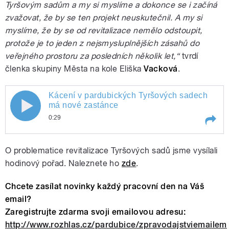
Tyršovým sadům a my si myslíme a dokonce se i začíná
zvažovat, že by se ten projekt neuskutečnil. A my si
myslíme, že by se od revitalizace nemělo odstoupit,
protože je to jeden z nejsmysluplnějších zásahů do
veřejného prostoru za posledních několik let,“
tvrdí
členka skupiny Města na kole Eliška
Vacková
.
Kácení v pardubických Tyršových sadech
má nové zastánce
0:29
Play /
Kácení v pardubických Tyršových sadech má nové zastánce
O problematice revitalizace Tyršových sadů jsme vysílali
hodinový pořad. Naleznete ho
zde
.
Chcete zasílat novinky každý pracovní den na Váš
email?
Zaregistrujte zdarma svoji emailovou adresu:
http://www.rozhlas.cz/pardubice/zpravodajstviemailem