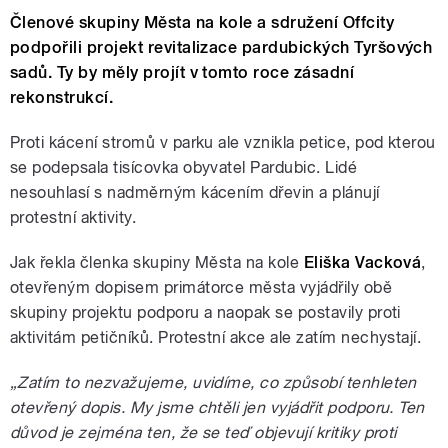
Členové skupiny Města na kole a sdružení Offcity
podpořili projekt revitalizace pardubických Tyršových
sadů. Ty by měly projít v tomto roce zásadní
rekonstrukcí.
Proti kácení stromů v parku ale vznikla petice, pod kterou
se podepsala tisícovka obyvatel Pardubic. Lidé
nesouhlasí s nadměrným kácením dřevin a plánují
protestní aktivity.
Jak řekla členka skupiny Města na kole
Eliška Vacková
,
otevřeným dopisem primátorce města vyjádřily obě
skupiny projektu podporu a naopak se postavily proti
aktivitám petičníků. Protestní akce ale zatím nechystají.
„Zatím to nezvažujeme, uvidíme, co způsobí tenhleten
otevřený dopis. My jsme chtěli jen vyjádřit podporu. Ten
důvod je zejména ten, že se teď objevují kritiky proti