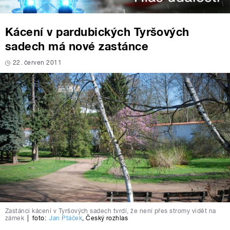
Kácení v pardubických Tyršových
sadech má nové zastánce
22. červen 2011
Zastánci kácení v Tyršových sadech tvrdí, že není přes stromy vidět na
zámek
|
foto:
Jan Ptáček
,
Český rozhlas