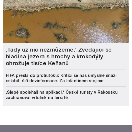
‚Tady už nic nezmůžeme.‘ Zvedající se
hladina jezera s hrochy a krokodýly
ohrožuje tisíce Keňanů
FIFA přešla do protiútoku: Kritici se nás úmyslně snaží
oslabit, šíří dezinformace. Za Infantinem stojíme
‚Slepě spoléhali na aplikaci.‘ České turisty v Rakousku
zachraňoval vrtulník na ferratě