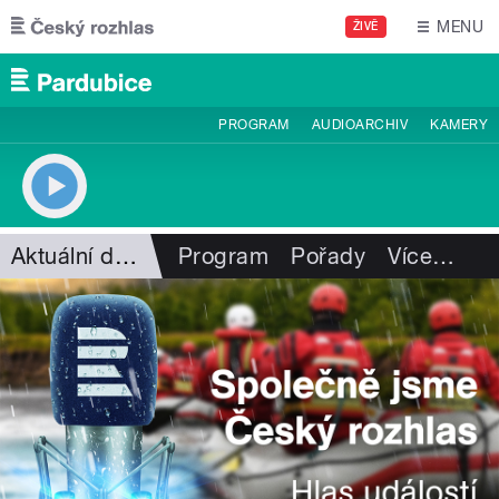
Přejít k hlavnímu obsahu
MENU
ŽIVĚ
PROGRAM
AUDIOARCHIV
KAMERY
Aktuální dění
Program
Pořady
Více
…