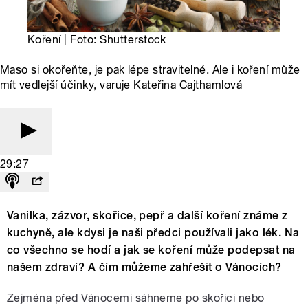
Koření | Foto: Shutterstock
Maso si okořeňte, je pak lépe stravitelné. Ale i koření může
mít vedlejší účinky, varuje Kateřina Cajthamlová
29:27
Vanilka, zázvor, skořice, pepř a další koření známe z
kuchyně, ale kdysi je naši předci používali jako lék. Na
co všechno se hodí a jak se koření může podepsat na
našem zdraví? A čím můžeme zahřešit o Vánocích?
Zejména před Vánocemi sáhneme po skořici nebo