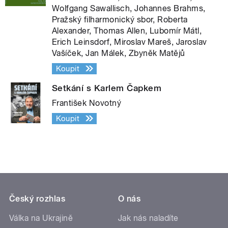
Wolfgang Sawallisch, Johannes Brahms,
Pražský filharmonický sbor, Roberta
Alexander, Thomas Allen, Lubomír Mátl,
Erich Leinsdorf, Miroslav Mareš, Jaroslav
Vašíček, Jan Málek, Zbyněk Matějů
Koupit
Setkání s Karlem Čapkem
František Novotný
Koupit
Český rozhlas
O nás
Válka na Ukrajině
Jak nás naladíte