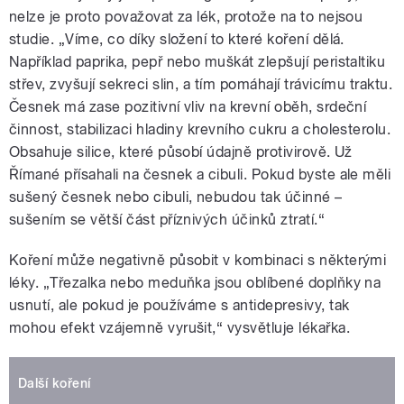
nelze je proto považovat za lék, protože na to nejsou
studie. „Víme, co díky složení to které koření dělá.
Například paprika, pepř nebo muškát zlepšují peristaltiku
střev, zvyšují sekreci slin, a tím pomáhají trávicímu traktu.
Česnek má zase pozitivní vliv na krevní oběh, srdeční
činnost, stabilizaci hladiny krevního cukru a cholesterolu.
Obsahuje silice, které působí údajně protivirově. Už
Římané přísahali na česnek a cibuli. Pokud byste ale měli
sušený česnek nebo cibuli, nebudou tak účinné –
sušením se větší část příznivých účinků ztratí.“
Koření může negativně působit v kombinaci s některými
léky. „Třezalka nebo meduňka jsou oblíbené doplňky na
usnutí, ale pokud je používáme s antidepresivy, tak
mohou efekt vzájemně vyrušit,“ vysvětluje lékařka.
Další koření