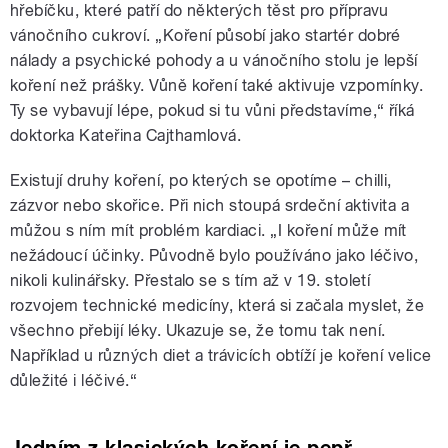
hřebíčku, které patří do některých těst pro přípravu
vánočního cukroví. „Koření působí jako startér dobré
nálady a psychické pohody a u vánočního stolu je lepší
koření než prášky. Vůně koření také aktivuje vzpomínky.
Ty se vybavují lépe, pokud si tu vůni představíme,“ říká
doktorka Kateřina Cajthamlová.
Existují druhy koření, po kterých se opotíme – chilli,
zázvor nebo skořice. Při nich stoupá srdeční aktivita a
můžou s ním mít problém kardiaci. „I koření může mít
nežádoucí účinky. Původně bylo používáno jako léčivo,
nikoli kulinářsky. Přestalo se s tím až v 19. století
rozvojem technické medicíny, která si začala myslet, že
všechno přebijí léky. Ukazuje se, že tomu tak není.
Například u různých diet a trávicích obtíží je koření velice
důležité i léčivé.“