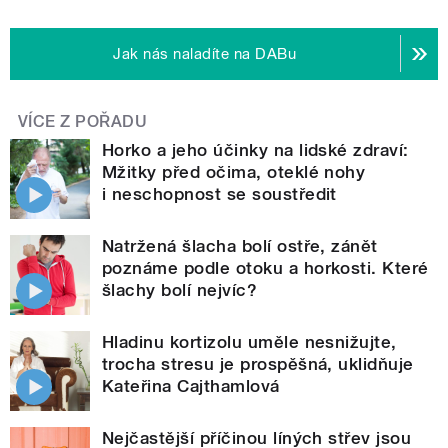
Jak nás naladíte na DABu
VÍCE Z POŘADU
Horko a jeho účinky na lidské zdraví:
Mžitky před očima, oteklé nohy
i neschopnost se soustředit
Natržená šlacha bolí ostře, zánět
poznáme podle otoku a horkosti. Které
šlachy bolí nejvíc?
Hladinu kortizolu uměle nesnižujte,
trocha stresu je prospěšná, uklidňuje
Kateřina Cajthamlová
Nejčastější příčinou líných střev jsou