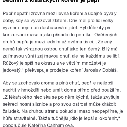
Jedním z klasických koření je pepř
Pepř nepatřil zrovna mezi levná koření a údajně bývaly
doby, kdy se vyvažoval zlatem. Dřív měl pro lidi velký
význam nejen při dochucování jídel. Byl důležitý při
konzervaci masa a jako přísada do perníku. Ověřených
druhů pepře je mezi jedním až dvěma tisíci. „Zelený
nemá tak výraznou ostrou chuť jako ten černý. Bílý má
zajímavou vůni i zajímavou chuť, ale ne každému se líbí.
Růžový je spíš na okrasu a ve větším množství je
jedovatý,“ překvapuje prodejce koření Jaroslav Dobiáš.
Aby se zachovalo aroma a plná chuť, pepř je nejlepší
nadrtit v hmoždíři nebo umlít doma přímo před použitím.
„Z lékařského hlediska se po něm kýchá, takže zvyšuje
sekreci nosní sliznice a pro svou ostrost může dráždit
žaludek. Na druhou stranu pokud si maso neopepříme, je
hůře stravitelné. Takže tučnější jídlo je lepší si okořenit,“
doporučuje Kateřina Cajthamlová.