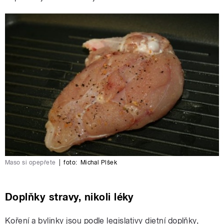
Maso si opepřete
|
foto:
Michal Plšek
Doplňky stravy, nikoli léky
Koření a bylinky jsou podle legislativy dietní doplňky,