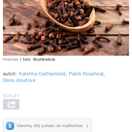
Hřebíček
|
foto:
Shutterstock
autoři:
Kateřina Cajthamlová
,
Patrik Rozehnal
,
Dana Josefová
Všechny díly pořadu na mujRozhlas