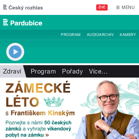
Přejít k hlavnímu obsahu
MENU
ŽIVĚ
PROGRAM
AUDIOARCHIV
KAMERY
Zdraví
Program
Pořady
Více
…