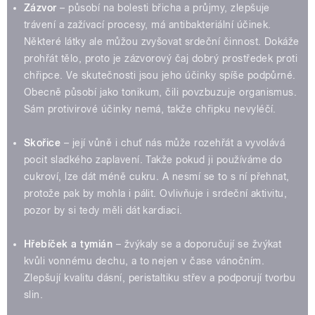
Zázvor
– působí na bolesti břicha a průjmy, zlepšuje
trávení a zažívací procesy, má antibakteriální účinek.
Některé látky ale můžou zvyšovat srdeční činnost. Dokáže
prohřát tělo, proto je zázvorový čaj dobrý prostředek proti
chřipce. Ve skutečnosti jsou jeho účinky spíše podpůrné.
Obecně působí jako tonikum, čili povzbuzuje organismus.
Sám protivirové účinky nemá, takže chřipku nevyléčí.
Skořice
– její vůně i chuť nás může rozehřát a vyvolává
pocit sladkého zaplavení. Takže pokud ji používáme do
cukroví, lze dát méně cukru. A nesmí se to s ní přehnat,
protože pak by mohla i pálit. Ovlivňuje i srdeční aktivitu,
pozor by si tedy měli dát kardiaci.
Hřebíček a tymián
– žvýkaly se a doporučují se žvýkat
kvůli vonnému dechu, a to nejen v čase vánočním.
Zlepšují kvalitu dásní, peristaltiku střev a podporují tvorbu
slin.