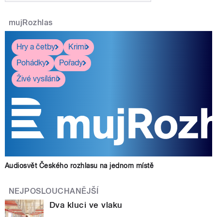
mujRozhlas
Hry a četby
Krimi
Pohádky
Pořady
Živé vysílání
Audiosvět Českého rozhlasu na jednom místě
NEJPOSLOUCHANĚJŠÍ
Dva kluci ve vlaku