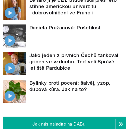
stihne americkou univerzitu
i dobrovolničení ve Francii
Daniela Pražanová: Pošetilost
Jako jeden z prvních Čechů tankoval
gripen ve vzduchu. Teď velí Správě
letiště Pardubice
Bylinky proti pocení: šalvěj, yzop,
dubová kůra. Jak na to?
Jak nás naladíte na DABu