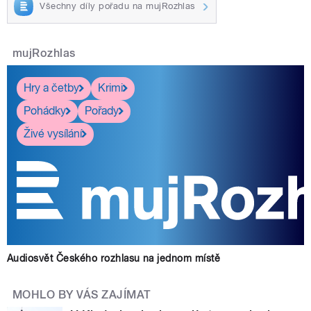
Všechny díly pořadu na mujRozhlas
mujRozhlas
Hry a četby
Krimi
Pohádky
Pořady
Živé vysílání
Audiosvět Českého rozhlasu na jednom místě
MOHLO BY VÁS ZAJÍMAT