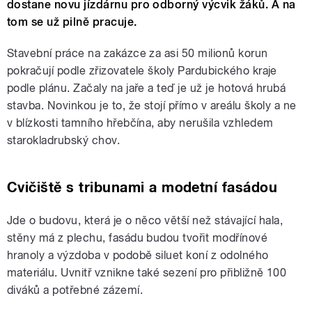
dostane novu jízdárnu pro odborný výcvik žáků. A na
tom se už pilně pracuje.
Stavební práce na zakázce za asi 50 milionů korun
pokračují podle zřizovatele školy Pardubického kraje
podle plánu. Začaly na jaře a teď je už je hotová hrubá
stavba. Novinkou je to, že stojí přímo v areálu školy a ne
v blízkosti tamního hřebčína, aby nerušila vzhledem
starokladrubský chov.
Cvičiště s tribunami a modetní fasádou
Jde o budovu, která je o něco větší než stávající hala,
stěny má z plechu, fasádu budou tvořit modřínové
hranoly a výzdoba v podobě siluet koní z odolného
materiálu. Uvnitř vznikne také sezení pro přibližně 100
diváků a potřebné zázemí.