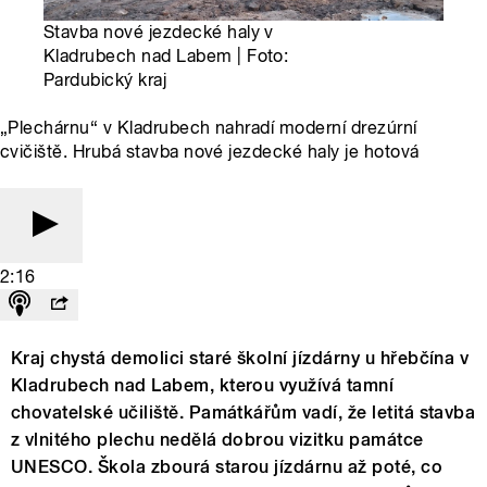
Stavba nové jezdecké haly v
Kladrubech nad Labem | Foto:
Pardubický kraj
„Plechárnu“ v Kladrubech nahradí moderní drezúrní
cvičiště. Hrubá stavba nové jezdecké haly je hotová
2:16
Kraj chystá demolici staré školní jízdárny u hřebčína v
Kladrubech nad Labem, kterou využívá tamní
chovatelské učiliště. Památkářům vadí, že letitá stavba
z vlnitého plechu nedělá dobrou vizitku památce
UNESCO. Škola zbourá starou jízdárnu až poté, co