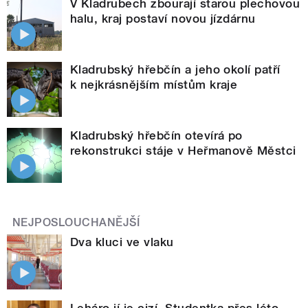
V Kladrubech zbourají starou plechovou
halu, kraj postaví novou jízdárnu
Kladrubský hřebčín a jeho okolí patří
k nejkrásnějším místům kraje
Kladrubský hřebčín otevírá po
rekonstrukci stáje v Heřmanově Městci
NEJPOSLOUCHANĚJŠÍ
Dva kluci ve vlaku
Leháro jí je cizí. Studentka přes léto