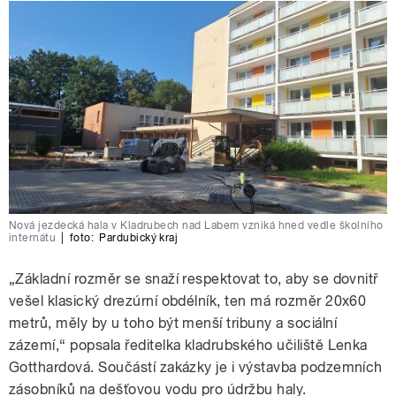
Nová jezdecká hala v Kladrubech nad Labem vzniká hned vedle školního
internátu
|
foto:
Pardubický kraj
„Základní rozměr se snaží respektovat to, aby se dovnitř
vešel klasický drezúrní obdélník, ten má rozměr 20x60
metrů, měly by u toho být menší tribuny a sociální
zázemí,“ popsala ředitelka kladrubského učiliště Lenka
Gotthardová. Součástí zakázky je i výstavba podzemních
zásobníků na dešťovou vodu pro údržbu haly.