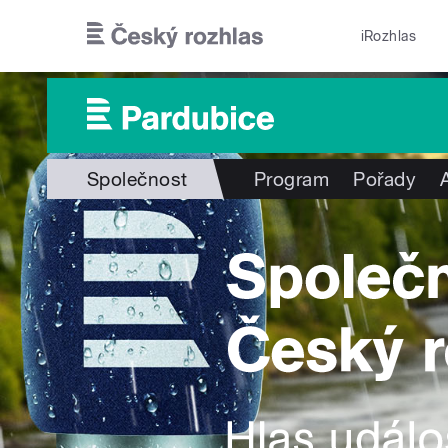
Přejít k hlavnímu obsahu
iRozhlas
Společnost
Program
Pořady