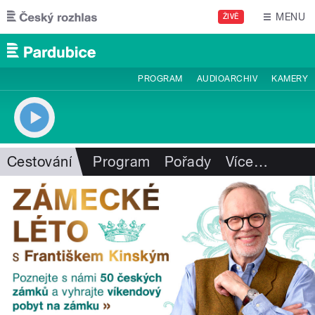
Přejít k hlavnímu obsahu
MENU
ŽIVĚ
PROGRAM
AUDIOARCHIV
KAMERY
Cestování
Program
Pořady
Více
…