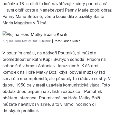
počátku 18. století tu lidé navštěvují známý poutní areál.
Hlavní oltář kostela Nanebevzetí Panny Marie zdobí obraz
Panny Marie Sněžné, věrná kopie díla z baziliky Santa
Maria Maggiore v Římě.
Alej na Horu Matky Boží u Králík
|
foto:
Josef Kubiš
V poutním areálu, na nádvoří Poutníků, si můžete
prohlédnout unikátní Kapli Svatých schodů. Připomíná
schodiště v hradu Antonia v Jeruzalémě. Klášterní
komplex na Hoře Matky Boží kdysi obýval mužský řád
servitů a redemptoristů, ale působily tu i řádové sestry. V
dubnu 1950 celý areál uzavřela komunistická vláda. Toto
období dnes připomíná zvláštní expozice - Památník
obětem internace. Poutní areál na Hoře Matky Boží
můžete navštívit i v zimě, a to v rámci nočních či
dětských prohlídek.