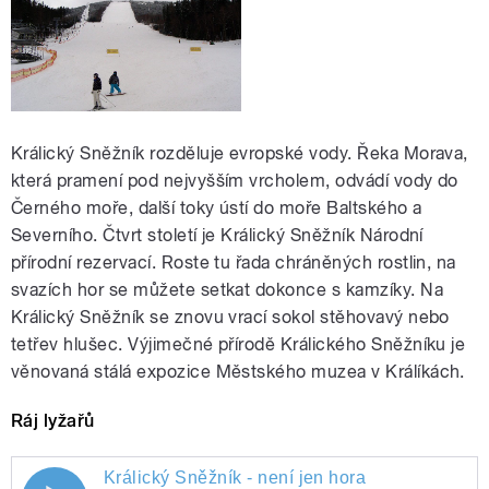
Králický Sněžník rozděluje evropské vody. Řeka Morava,
která pramení pod nejvyšším vrcholem, odvádí vody do
Černého moře, další toky ústí do moře Baltského a
Severního. Čtvrt století je Králický Sněžník Národní
přírodní rezervací. Roste tu řada chráněných rostlin, na
svazích hor se můžete setkat dokonce s kamzíky. Na
Králický Sněžník se znovu vrací sokol stěhovavý nebo
tetřev hlušec. Výjimečné přírodě Králického Sněžníku je
věnovaná stálá expozice Městského muzea v Králíkách.
Ráj lyžařů
Králický Sněžník - není jen hora