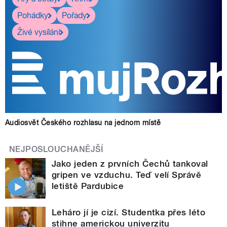
Pohádky
Pořady
Živé vysílání
Audiosvět Českého rozhlasu na jednom místě
NEJPOSLOUCHANĚJŠÍ
Jako jeden z prvních Čechů tankoval
gripen ve vzduchu. Teď velí Správě
letiště Pardubice
Leháro jí je cizí. Studentka přes léto
stihne americkou univerzitu