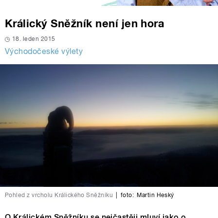
Králický Sněžník není jen hora
18. leden 2015
Východočeské výlety
Pohled z vrcholu Králického Sněžníku
|
foto:
Martin Heský
O Králickém Sněžníku se nejčastěji mluví jako o