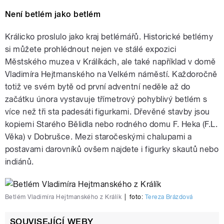
Není betlém jako betlém
Králicko proslulo jako kraj betlémářů. Historické betlémy
si můžete prohlédnout nejen ve stálé expozici
Městského muzea v Králíkách, ale také například v domě
Vladimíra Hejtmanského na Velkém náměstí. Každoročně
totiž ve svém bytě od první adventní neděle až do
začátku února vystavuje třímetrový pohyblivý betlém s
více než tři sta padesáti figurkami. Dřevěné stavby jsou
kopiemi Starého Bělidla nebo rodného domu F. Heka (F.L.
Věka) v Dobrušce. Mezi staročeskými chalupami a
postavami darovníků ovšem najdete i figurky skautů nebo
indiánů.
Betlém Vladimíra Hejtmanského z Králík
|
foto:
Tereza Brázdová
SOUVISEJÍCÍ WEBY