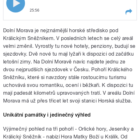
25:56
Play /
Králický Sněžník - není jen hora
Dolní Morava je nejznámější horské středisko pod
Králickým Sněžníkem. V posledních letech se celý areál
velmi změnil. Vyrostly tu nové hotely, penziony, budují se
sjezdovky. Dvě nové tu mají lyžaři k dispozici od začátku
letošní zimy. Na Dolní Moravě navíc najdete jednu ze
dvou nejprudších sjezdovek v Česku. Pohoří Králického
Sněžníku, které si navzdory stále rostoucímu turismu
uchovává svou romantiku, ocení i běžkaři. K dispozici tu
pause
mají padesát kilometrů upravovaných tratí. V areálu Dolní
Morava má už přes třicet let svoji stanici Horská služba.
Unikátní památky i jedinečný výhled
Výjimečný pohled na tři pohoří - Orlické hory, Jeseníky a
Králický Sněžník - nabízí Hora Matky Boží u Králík. Od