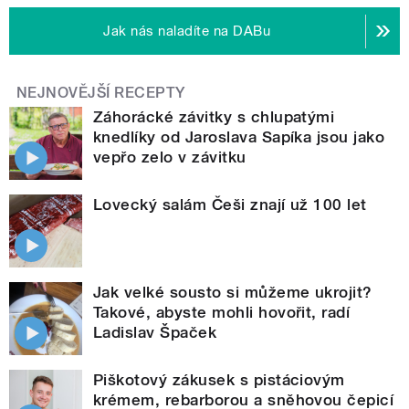
Jak nás naladíte na DABu
NEJNOVĚJŠÍ RECEPTY
Záhorácké závitky s chlupatými
knedlíky od Jaroslava Sapíka jsou jako
vepřo zelo v závitku
Lovecký salám Češi znají už 100 let
Jak velké sousto si můžeme ukrojit?
Takové, abyste mohli hovořit, radí
Ladislav Špaček
Piškotový zákusek s pistáciovým
krémem, rebarborou a sněhovou čepicí