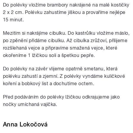
Do polévky vložíme brambory nakrájené na malé kostičky
2 x 2 cm. Polévku zahustíme jíškou a provaříme nejlépe
15 minut.
Mezitím si nakrájíme cibulku. Do kastrůlku vložíme máslo,
po zpěnění přidáme cibulku. Až cibulka zrůžoví, přilijeme
rozšlehaná vejce a připravíme smažená vejce, které
okořeníme 1 lžičkou soli a špetkou pepře.
Do polévky na závěr vlijeme opatrně smetanu, která
polévku zahustí a zjemní. Z polévky vyndáme kuličkové
koření a bobkový list a dochutíme octem.
Před podáváním do polévky lžičkou odkrajujeme jako
nočky umíchaná vajíčka.
Anna Lokočová