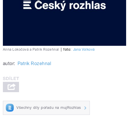
Anna Lokočová a Patrik Rozehnal
|
foto:
Jana Volková
autor:
Patrik Rozehnal
Všechny díly pořadu na mujRozhlas