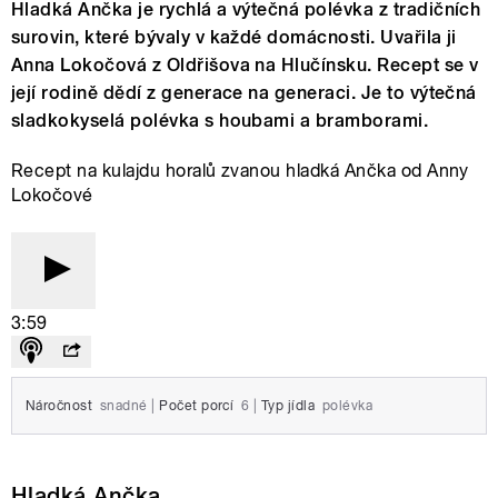
Hladká Ančka je rychlá a výtečná polévka z tradičních
surovin, které bývaly v každé domácnosti. Uvařila ji
Anna Lokočová z Oldřišova na Hlučínsku. Recept se v
její rodině dědí z generace na generaci. Je to výtečná
sladkokyselá polévka s houbami a bramborami.
Recept na kulajdu horalů zvanou hladká Ančka od Anny
Lokočové
3:59
Náročnost
snadné
|
Počet porcí
6
|
Typ jídla
polévka
Hladká Ančka