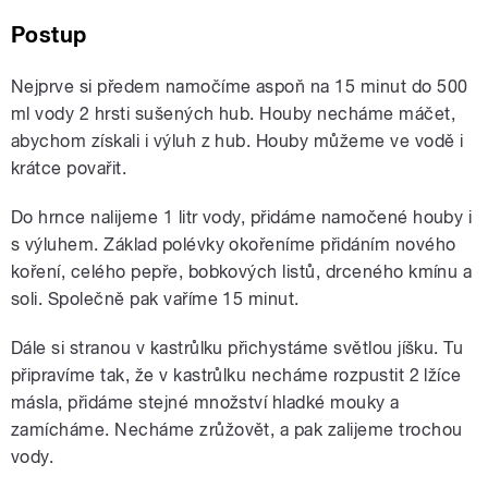
Postup
Nejprve si předem namočíme aspoň na 15 minut do 500
ml vody 2 hrsti sušených hub. Houby necháme máčet,
abychom získali i výluh z hub. Houby můžeme ve vodě i
krátce povařit.
Do hrnce nalijeme 1 litr vody, přidáme namočené houby i
s výluhem. Základ polévky okořeníme přidáním nového
koření, celého pepře, bobkových listů, drceného kmínu a
soli. Společně pak vaříme 15 minut.
Dále si stranou v kastrůlku přichystáme světlou jíšku. Tu
připravíme tak, že v kastrůlku necháme rozpustit 2 lžíce
másla, přidáme stejné množství hladké mouky a
zamícháme. Necháme zrůžovět, a pak zalijeme trochou
vody.