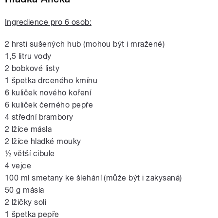
Ingredience pro 6 osob:
2 hrsti sušených hub (mohou být i mražené)
1,5 litru vody
2 bobkové listy
1 špetka drceného kmínu
6 kuliček nového koření
6 kuliček černého pepře
4 střední brambory
2 lžíce másla
2 lžíce hladké mouky
½ větší cibule
4 vejce
100 ml smetany ke šlehání (může být i zakysaná)
50 g másla
2 lžičky soli
1 špetka pepře