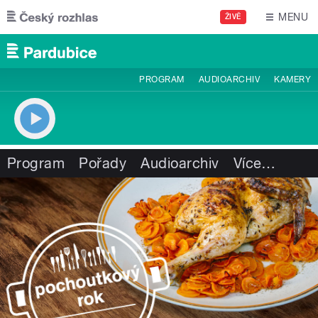
Přejít k hlavnímu obsahu
MENU
ŽIVĚ
PROGRAM
AUDIOARCHIV
KAMERY
Program
Pořady
Audioarchiv
Více
…