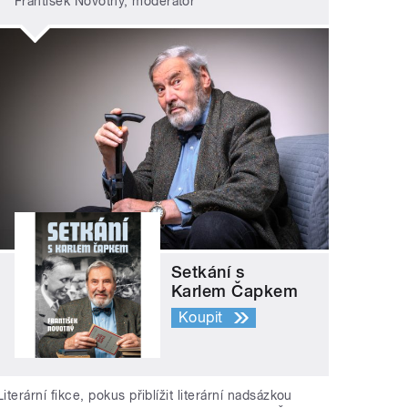
František Novotný, moderátor
Setkání s
Karlem Čapkem
Koupit
Literární fikce, pokus přiblížit literární nadsázkou