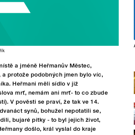
řík
 místě a jméně Heřmanův Městec,
, a protože podobných jmen bylo víc,
íka. Heřmani měli sídlo v již
 slova mrť, nemám ani mrť- to co zbude
í). V pověsti se praví, že tak ve 14.
dvanáct synů, bohužel nepotatili se,
ili, bujaré pitky - to byl jejich život,
 Heřmany došlo, král vyslal do kraje