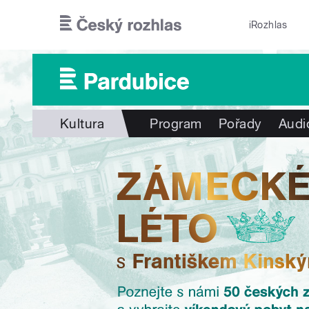
Přejít k hlavnímu obsahu
iRozhlas
Kultura
Program
Pořady
Audi