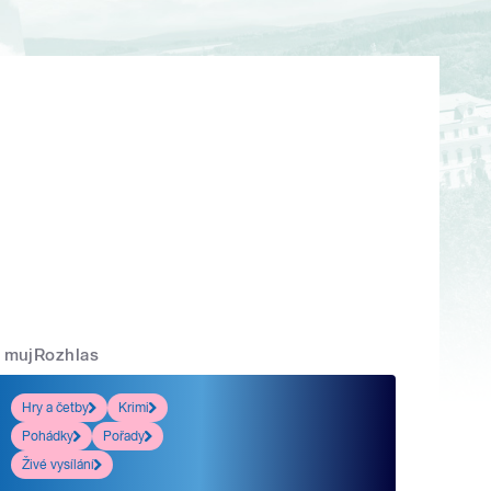
mujRozhlas
Hry a četby
Krimi
Pohádky
Pořady
Živé vysílání