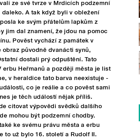
vali ze své tvrze v Mrdicích podzemní
daleko. A tak když byli v obležení
u posla ke svým přátelům lapkům z
aby jim dal znamení, že jdou na pomoc
nínu. Pověst vychází z památek v
me obraz původně dvanácti synů,
statní dostali prý odpuštění. Tato
 erbu Heřmanů a později města je list
 ne, v heraldice tato barva neexistuje -
 události, co je reálie a co pověst sami
s je těch událostí nějak příliš.
de citovat výpovědi svědků dalšího
kde mohou být podzemní chodby.
také ke svému právu města a erbu
 to už bylo 16. století a Rudolf II.