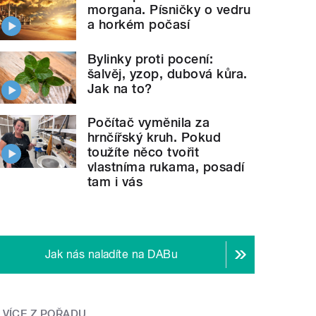
morgana. Písničky o vedru
a horkém počasí
Bylinky proti pocení:
šalvěj, yzop, dubová kůra.
Jak na to?
Počítač vyměnila za
hrnčířský kruh. Pokud
toužíte něco tvořit
vlastníma rukama, posadí
tam i vás
Jak nás naladíte na DABu
VÍCE Z POŘADU