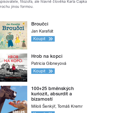
spisovatele, filozofa, ale hlavně člověka Karla Čapka
trochu jinou formou.
Broučci
Jan Karafiát
Koupit
Hrob na kopci
Patricia Gibneyová
Koupit
100+25 brněnských
kuriozit, absurdit a
bizarností
Miloš Šenkýř, Tomáš Kremr