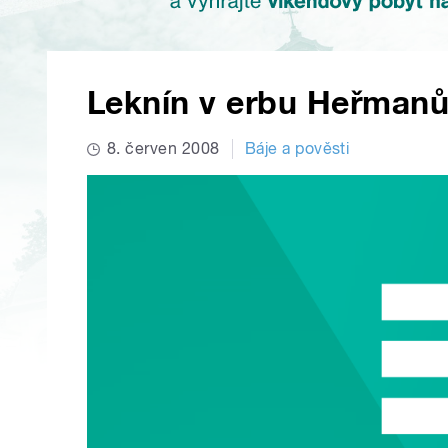
Leknín v erbu Heřman
8. červen 2008
Báje a pověsti