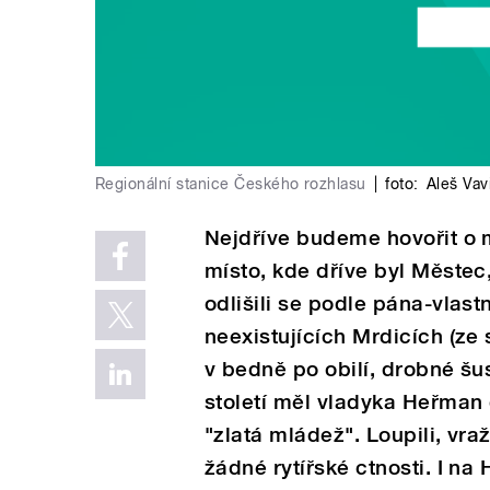
Regionální stanice Českého rozhlasu
|
foto:
Aleš Vav
Nejdříve budeme hovořit o
místo, kde dříve byl Městec
odlišili se podle pána-vlastn
neexistujících Mrdicích (ze
v bedně po obilí, drobné šust
století měl vladyka Heřman 
"zlatá mládež". Loupili, vražd
žádné rytířské ctnosti. I na