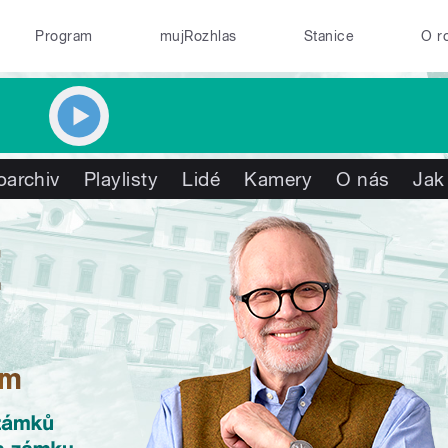
Program
mujRozhlas
Stanice
O r
oarchiv
Playlisty
Lidé
Kamery
O nás
Jak