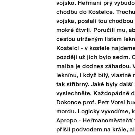
vojsko. Heřmani prý vybudo
chodbu do Kostelce. Trochu 
vojska, poslali tou chodbo
mokré čtvrti. Poručili mu, 
cestou utrženým listem lek
Kostelci - v kostele najde
později už jich bylo sedm. O
malba je dodnes záhadou. V
leknínu, i když bílý, vlastně
tak stříbrný. Jaké byly další
vyslechněte. Každopádně dne
Dokonce prof. Petr Vorel bu
mordu. Logicky vyvodíme, 
Apropo - Heřmanoměstečtí 
přišli podvodem na krále, ale