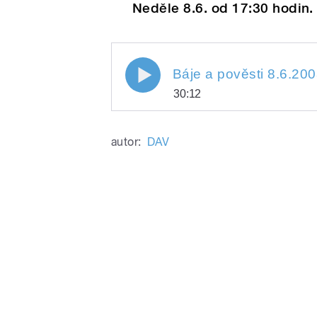
Neděle 8.6. od 17:30 hodin.
Báje a pověsti 8.6.20
30:12
Play
Báje a pověsti 8.6.2008
autor:
DAV
/