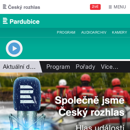
Přejít k hlavnímu obsahu
MENU
ŽIVĚ
PROGRAM
AUDIOARCHIV
KAMERY
Aktuální dění
Program
Pořady
Více
…