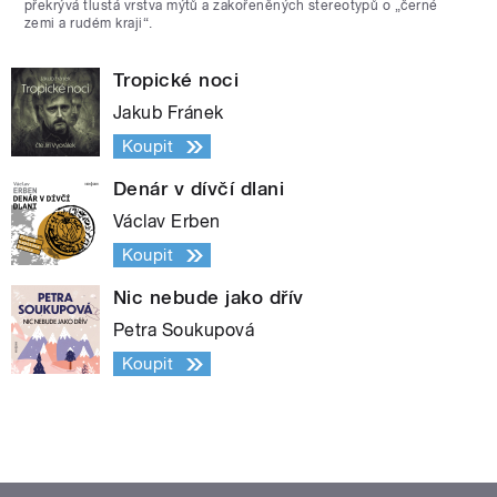
překrývá tlustá vrstva mýtů a zakořeněných stereotypů o „černé
zemi a rudém kraji“.
Tropické noci
Jakub Fránek
Koupit
Denár v dívčí dlani
Václav Erben
Koupit
Nic nebude jako dřív
Petra Soukupová
Koupit