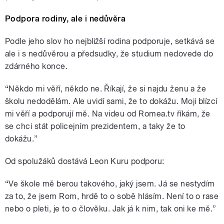
Podpora rodiny, ale i nedůvěra
Podle jeho slov ho nejbližší rodina podporuje, setkává se
ale i s nedůvěrou a předsudky, že studium nedovede do
zdárného konce.
“Někdo mi věří, někdo ne. Říkají, že si najdu ženu a že
školu nedodělám. Ale uvidí sami, že to dokážu. Moji blízcí
mi věří a podporují mě. Na videu od Romea.tv říkám, že
se chci stát policejním prezidentem, a taky že to
dokážu.”
Od spolužáků dostává Leon Kuru podporu:
“Ve škole mě berou takového, jaký jsem. Já se nestydím
za to, že jsem Rom, hrdě to o sobě hlásím. Není to o rase
nebo o pleti, je to o člověku. Jak já k nim, tak oni ke mě.”