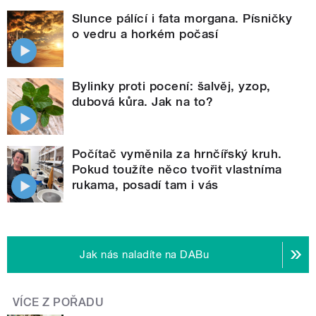
Slunce pálící i fata morgana. Písničky
o vedru a horkém počasí
Bylinky proti pocení: šalvěj, yzop,
dubová kůra. Jak na to?
Počítač vyměnila za hrnčířský kruh.
Pokud toužíte něco tvořit vlastníma
rukama, posadí tam i vás
Jak nás naladíte na DABu
VÍCE Z POŘADU