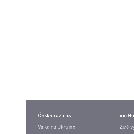
Český rozhlas
mujRo
Válka na Ukrajině
Živé v