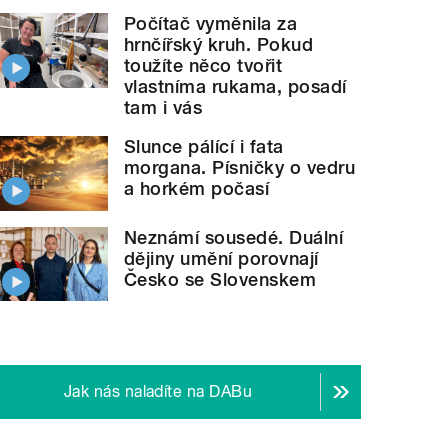
Počítač vyměnila za
hrnčířský kruh. Pokud
toužíte něco tvořit
vlastníma rukama, posadí
tam i vás
Slunce pálící i fata
morgana. Písničky o vedru
a horkém počasí
Neznámí sousedé. Duální
dějiny umění porovnají
Česko se Slovenskem
Jak nás naladíte na DABu