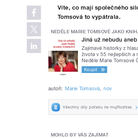
Víte, co mají společného si
Tomsová to vypátrala.
NEDĚLE MARIE TOMSOVÉ JAKO KNIH
Jiná už nebudu aneb
Zajímavé historky z hla
života v 55 nejlepších a
Neděle Marie Tomsové 
Koupit
autoři:
Marie Tomsová
,
nov
Všechny díly pořadu na mujRozhlas
MOHLO BY VÁS ZAJÍMAT