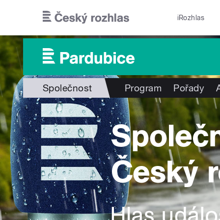
Přejít k hlavnímu obsahu
iRozhlas
Společnost
Program
Pořady