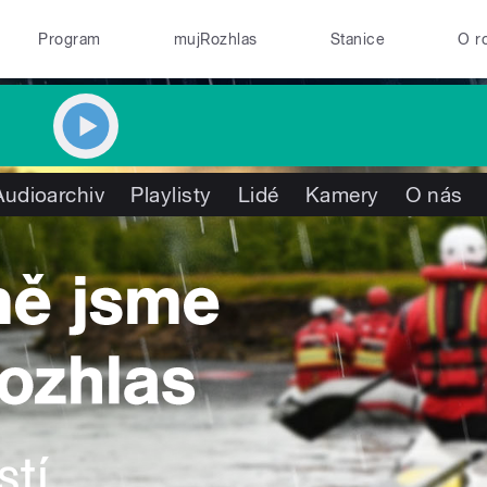
Program
mujRozhlas
Stanice
O r
Audioarchiv
Playlisty
Lidé
Kamery
O nás