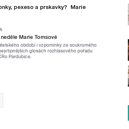
lonky, pexeso a prskavky? Marie
A
 neděle Marie Tomsové
satelského období i vzpomínky ze soukromého
 nejvtipnějších glosách rozhlasového pořadu
ČRo Pardubice.