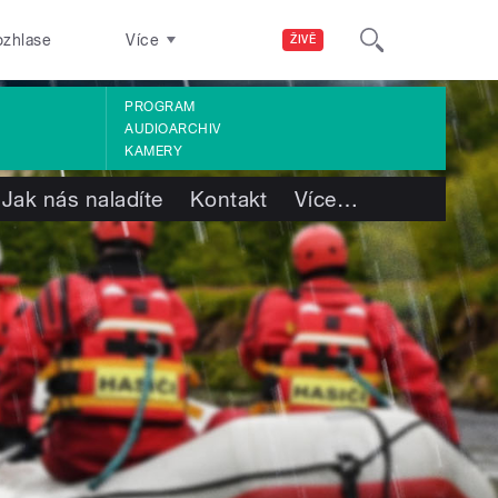
ozhlase
Více
ŽIVĚ
PROGRAM
AUDIOARCHIV
KAMERY
Jak nás naladíte
Kontakt
Více
…