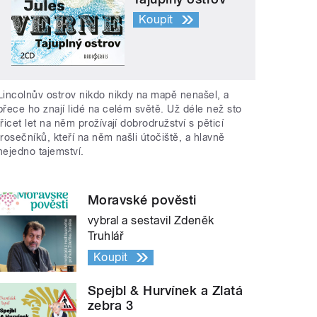
Koupit
Lincolnův ostrov nikdo nikdy na mapě nenašel, a
přece ho znají lidé na celém světě. Už déle než sto
třicet let na něm prožívají dobrodružství s pěticí
trosečníků, kteří na něm našli útočiště, a hlavně
nejedno tajemství.
Moravské pověsti
vybral a sestavil Zdeněk
Truhlář
Koupit
Spejbl & Hurvínek a Zlatá
zebra 3