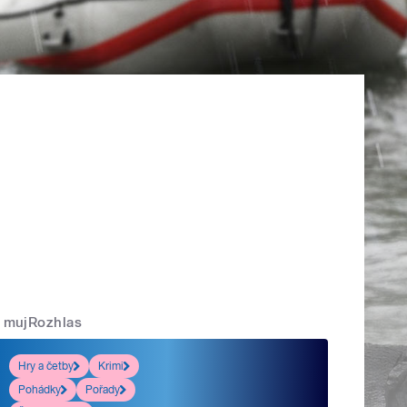
mujRozhlas
Hry a četby
Krimi
Pohádky
Pořady