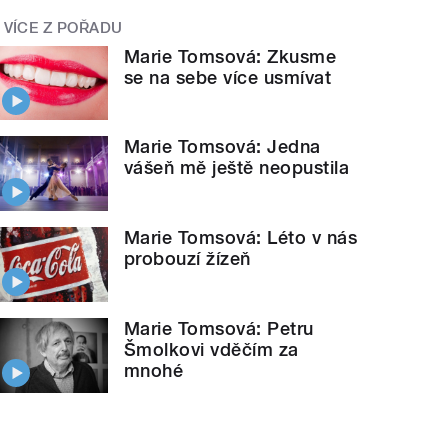
VÍCE Z POŘADU
Marie Tomsová: Zkusme
se na sebe více usmívat
Marie Tomsová: Jedna
vášeň mě ještě neopustila
Marie Tomsová: Léto v nás
probouzí žízeň
Marie Tomsová: Petru
Šmolkovi vděčím za
mnohé