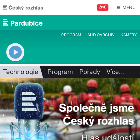
Přejít k hlavnímu obsahu
MENU
ŽIVĚ
PROGRAM
AUDIOARCHIV
KAMERY
Technologie
Program
Pořady
Více
…