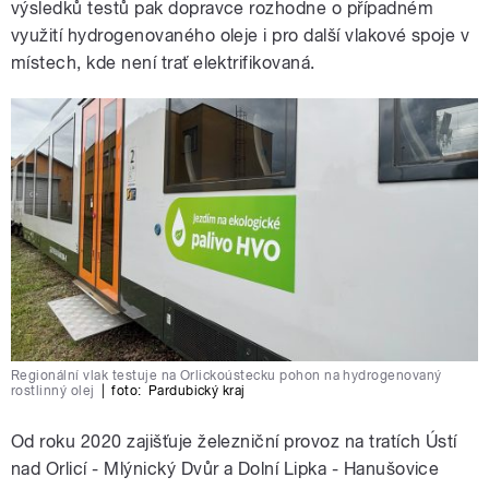
výsledků testů pak dopravce rozhodne o případném
využití hydrogenovaného oleje i pro další vlakové spoje v
místech, kde není trať elektrifikovaná.
Regionální vlak testuje na Orlickoústecku pohon na hydrogenovaný
rostlinný olej
|
foto:
Pardubický kraj
Od roku 2020 zajišťuje železniční provoz na tratích Ústí
nad Orlicí - Mlýnický Dvůr a Dolní Lipka - Hanušovice