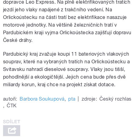
dopravce Leo Express. Na plně elektrifikovaných tratích
jezdí jeho vlaky napájené z trakčního vedení. Na
Orlickoústecku na části tratí bez elektrifikace nasazuje
motorové jednotky. Na většině železničních tratí v
Pardubickém kraji vyjma Orlickoústecka zajišťují dopravu
České dráhy.
Pardubický kraj zvažuje koupi 11 bateriových vlakových
souprav, které na vybraných tratích na Orlickoústecku a
Svitavsku nahradí dieselové soupravy. Vlaky jsou tišší,
pohodlnější a ekologičtější. Jejich cena bude přes dvě
miliardy korun, kraj chce na projekt získat dotace.
autoři:
Barbora Soukupová
,
pta
|
zdroje:
Český rozhlas
,
ČTK