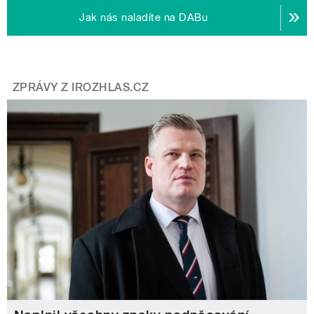
Jak nás naladíte na DABu
ZPRÁVY Z IROZHLAS.CZ