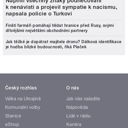
Naplnil všechny znaky podněcování
k nenávisti a projevil sympatie k nacismu,
napsala policie o Turkovi
Finští farmáři pomáhají hlídat hranice před Rusy, svými
dřívějšími největšími obchodními partnery
Jak těžké je dopátrat majitele dronu? Dálková identifikace
je hudba blízké budoucnosti, říká Plaček
Český rozhlas
O nás
Válka na Ukrajině
Jak nás naladíte
Komunální volby
Nápověda
Stanice
Lidé v rádiu
eShop
Kariéra