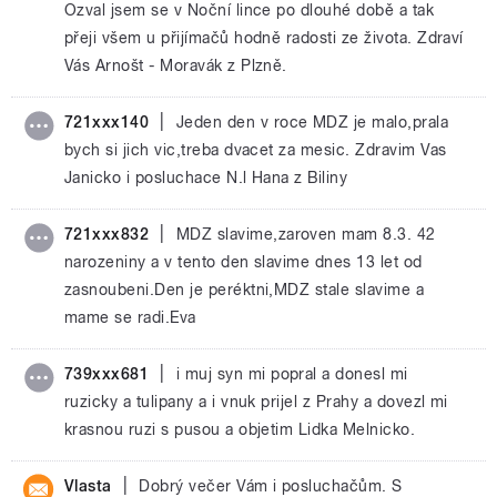
Ozval jsem se v Noční lince po dlouhé době a tak
přeji všem u přijímačů hodně radosti ze života. Zdraví
Vás Arnošt - Moravák z Plzně.
|
721xxx140
Jeden den v roce MDZ je malo,prala
bych si jich vic,treba dvacet za mesic. Zdravim Vas
Janicko i posluchace N.l Hana z Biliny
|
721xxx832
MDZ slavime,zaroven mam 8.3. 42
narozeniny a v tento den slavime dnes 13 let od
zasnoubeni.Den je peréktni,MDZ stale slavime a
mame se radi.Eva
|
739xxx681
i muj syn mi popral a donesl mi
ruzicky a tulipany a i vnuk prijel z Prahy a dovezl mi
krasnou ruzi s pusou a objetim Lidka Melnicko.
|
Vlasta
Dobrý večer Vám i posluchačům. S