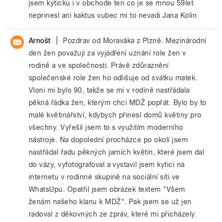
jsem kyticku i v obchode ten co je se mnou 59let
neprinesl ani kaktus vubec mi to nevadi Jana Kolin
|
Arnošt
Pozdrav od Moraváka z Plzně. Mezinárodní
den žen považuji za vyjádření uznání role žen v
rodině a ve společnosti. Právě zdůraznění
společenské role žen ho odlišuje od svátku matek.
Vloni mi bylo 90, takže se mi v rodině nastřádala
pěkná řádka žen, kterým chci MDŽ popřát. Bylo by to
malé květinářství, kdybych přinesl domů květiny pro
všechny. Vyřešil jsem to s využitím moderního
nástroje. Na dopolední procházce po okolí jsem
nastřádal řadu pěkných jarních květin, které jsem dal
do vázy, vyfotografoval a vystavil jsem kytici na
internetu v rodinné skupině na sociální síti ve
WhatsUpu. Opatřil jsem obrázek textem "Všem
ženám našeho klanu k MDŽ". Pak jsem se už jen
radoval z děkovných ze zpráv, které mi přicházely.