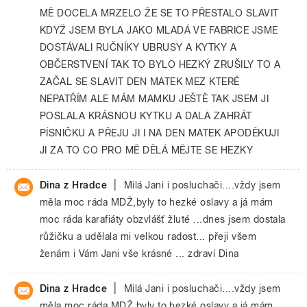
MĚ DOCELA MRZELO ŽE SE TO PŘESTALO SLAVIT
KDYŽ JSEM BYLA JAKO MLADÁ VE FABRICE JSME
DOSTÁVALI RUČNÍKY UBRUSY A KYTKY A
OBČERSTVENÍ TAK TO BYLO HEZKÝ ZRUŠILY TO A
ZAČAL SE SLAVIT DEN MATEK MEZ KTERÉ
NEPATŘÍM ALE MÁM MAMKU JEŠTĚ TAK JSEM JI
POSLALA KRÁSNOU KYTKU A DALA ZAHRÁT
PÍSNIČKU A PŘEJU JI I NA DEN MATEK APODĚKUJI
JI ZA TO CO PRO MĚ DĚLÁ MĚJTE SE HEZKY
|
Dina z Hradce
Milá Jani i posluchači....vždy jsem
měla moc ráda MDŽ,byly to hezké oslavy a já mám
moc ráda karafiáty obzvlášť žluté ...dnes jsem dostala
růžičku a udělala mi velkou radost... přeji všem
ženám i Vám Jani vše krásné ... zdraví Dina
|
Dina z Hradce
Milá Jani i posluchači....vždy jsem
měla moc ráda MDŽ,byly to hezké oslavy a já mám