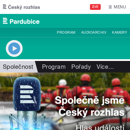
Přejít k hlavnímu obsahu
MENU
ŽIVĚ
PROGRAM
AUDIOARCHIV
KAMERY
Společnost
Program
Pořady
Více
…