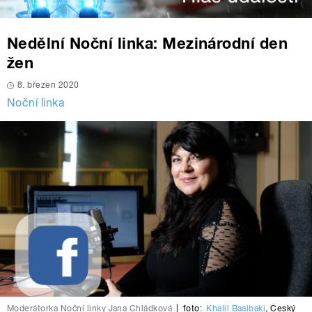
Nedělní Noční linka: Mezinárodní den
žen
8. březen 2020
Noční linka
Moderátorka Noční linky Jana Chládková
|
foto:
Khalil Baalbaki
,
Český