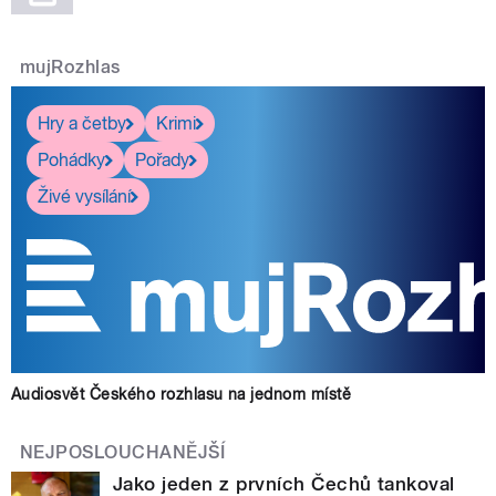
mujRozhlas
Hry a četby
Krimi
Pohádky
Pořady
Živé vysílání
Audiosvět Českého rozhlasu na jednom místě
NEJPOSLOUCHANĚJŠÍ
Jako jeden z prvních Čechů tankoval