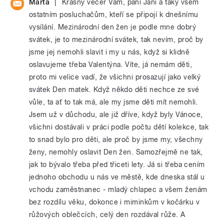
|
Marta
Krásný večer Vám, paní Jani a taky všem
ostatním posluchačům, kteří se připojí k dnešnímu
vysílání. Mezinárodní den žen je podle mne dobrý
svátek, je to mezinárodní svátek, tak nevím, proč by
jsme jej nemohli slavit i my u nás, když si klidně
oslavujeme třeba Valentýna. Víte, já nemám děti,
proto mi velice vadí, že všichni prosazují jako velký
svátek Den matek. Když někdo děti nechce ze své
vůle, ta ať to tak má, ale my jsme děti mít nemohli.
Jsem už v důchodu, ale již dříve, když byly Vánoce,
všichni dostávali v práci podle počtu dětí kolekce, tak
to snad bylo pro děti, ale proč by jsme my, všechny
ženy, nemohly oslavit Den žen. Samozřejmě ne tak,
jak to bývalo třeba před třiceti lety. Já si třeba cením
jednoho obchodu u nás ve městě, kde dneska stál u
vchodu zaměstnanec - mladý chlapec a všem ženám
bez rozdílu věku, dokonce i miminkům v kočárku v
růžových oblečcích, celý den rozdával růže. A