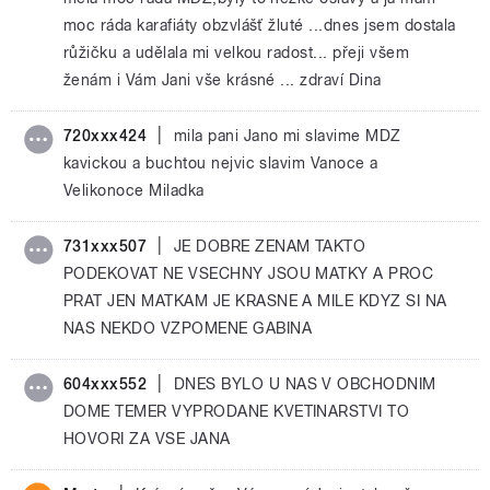
moc ráda karafiáty obzvlášť žluté ...dnes jsem dostala
růžičku a udělala mi velkou radost... přeji všem
ženám i Vám Jani vše krásné ... zdraví Dina
|
720xxx424
mila pani Jano mi slavime MDZ
kavickou a buchtou nejvic slavim Vanoce a
Velikonoce Miladka
|
731xxx507
JE DOBRE ZENAM TAKTO
PODEKOVAT NE VSECHNY JSOU MATKY A PROC
PRAT JEN MATKAM JE KRASNE A MILE KDYZ SI NA
NAS NEKDO VZPOMENE GABINA
|
604xxx552
DNES BYLO U NAS V OBCHODNIM
DOME TEMER VYPRODANE KVETINARSTVI TO
HOVORI ZA VSE JANA