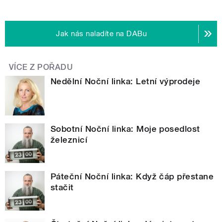
Jak nás naladíte na DABu
VÍCE Z POŘADU
Nedělní Noční linka: Letní výprodeje
Sobotní Noční linka: Moje posedlost
železnicí
Páteční Noční linka: Když čáp přestane
stačit