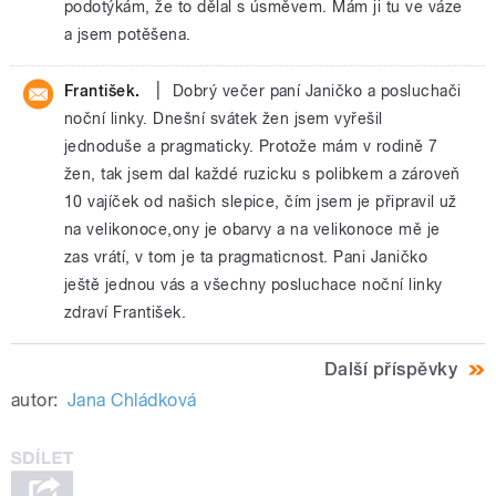
podotýkám, že to dělal s úsměvem. Mám ji tu ve váze
a jsem potěšena.
|
František.
Dobrý večer paní Janičko a posluchači
noční linky. Dnešní svátek žen jsem vyřešil
jednoduše a pragmaticky. Protože mám v rodině 7
žen, tak jsem dal každé ruzicku s polibkem a zároveň
10 vajíček od našich slepice, čím jsem je připravil už
na velikonoce,ony je obarvy a na velikonoce mě je
zas vrátí, v tom je ta pragmaticnost. Pani Janičko
ještě jednou vás a všechny posluchace noční linky
zdraví František.
Další příspěvky
autor:
Jana Chládková