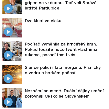
gripen ve vzduchu. Teď velí Správě
letiště Pardubice
Dva kluci ve vlaku
Počítač vyměnila za hrnčířský kruh.
Pokud toužíte něco tvořit vlastníma
rukama, posadí tam i vás
Slunce pálící i fata morgana. Písničky
o vedru a horkém počasí
Neznámí sousedé. Duální dějiny umění
porovnají Česko se Slovenskem