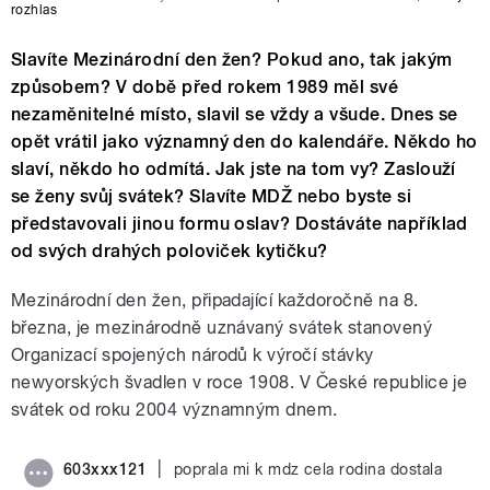
rozhlas
Slavíte Mezinárodní den žen? Pokud ano, tak jakým
způsobem? V době před rokem 1989 měl své
nezaměnitelné místo, slavil se vždy a všude. Dnes se
opět vrátil jako významný den do kalendáře. Někdo ho
slaví, někdo ho odmítá. Jak jste na tom vy? Zaslouží
se ženy svůj svátek? Slavíte MDŽ nebo byste si
představovali jinou formu oslav? Dostáváte například
od svých drahých poloviček kytičku?
Mezinárodní den žen, připadající každoročně na 8.
března, je mezinárodně uznávaný svátek stanovený
Organizací spojených národů k výročí stávky
newyorských švadlen v roce 1908. V České republice je
svátek od roku 2004 významným dnem.
|
603xxx121
poprala mi k mdz cela rodina dostala