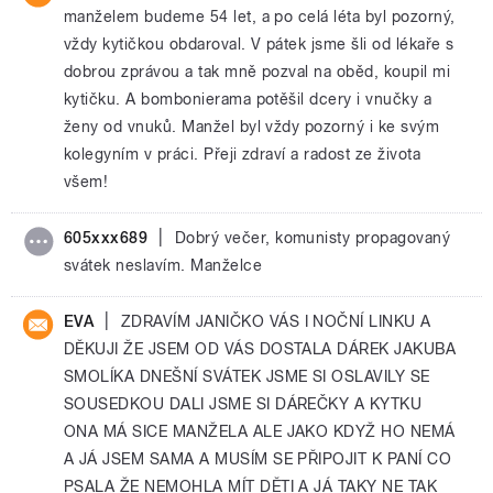
manželem budeme 54 let, a po celá léta byl pozorný,
vždy kytičkou obdaroval. V pátek jsme šli od lékaře s
dobrou zprávou a tak mně pozval na oběd, koupil mi
kytičku. A bombonierama potěšil dcery i vnučky a
ženy od vnuků. Manžel byl vždy pozorný i ke svým
kolegyním v práci. Přeji zdraví a radost ze života
všem!
|
605xxx689
Dobrý večer, komunisty propagovaný
svátek neslavím. Manželce
|
EVA
ZDRAVÍM JANIČKO VÁS I NOČNÍ LINKU A
DĚKUJI ŽE JSEM OD VÁS DOSTALA DÁREK JAKUBA
SMOLÍKA DNEŠNÍ SVÁTEK JSME SI OSLAVILY SE
SOUSEDKOU DALI JSME SI DÁREČKY A KYTKU
ONA MÁ SICE MANŽELA ALE JAKO KDYŽ HO NEMÁ
A JÁ JSEM SAMA A MUSÍM SE PŘIPOJIT K PANÍ CO
PSALA ŽE NEMOHLA MÍT DĚTI A JÁ TAKY NE TAK