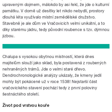
upraveným dojmem, málokdo by asi řekl, že jde o kulturní
památku. V domě už desítky let nikdo nebydlí, prostory
dlouhá léta využívalo místní zemědělské družstvo.
Stavebně je ale dům ve Vračovicích velmi unikátní, a to
díky starému jádru, tedy původní roubence s tzv. dýmnou
jizbou.
Chalupa s vysokou obytnou místností, která dnes
majitelům slouží jako sklad, byla postavená z roubených
nehraněných trámů. Jde o velmi staré dřevo.
Dendrochronologické analýzy ukázaly, že kmeny jedlí
mohly být pokácené už v roce 1538! Nejstarší část
vračovického stavení pochází tedy z první poloviny
šestnáctého století.
Život pod vrstvou kouře