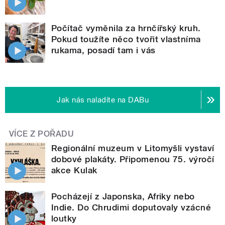
Počítač vyměnila za hrnčířský kruh.
Pokud toužíte něco tvořit vlastníma
rukama, posadí tam i vás
Jak nás naladíte na DABu
VÍCE Z POŘADU
Regionální muzeum v Litomyšli vystaví
dobové plakáty. Připomenou 75. výročí
akce Kulak
Pocházejí z Japonska, Afriky nebo
Indie. Do Chrudimi doputovaly vzácné
loutky