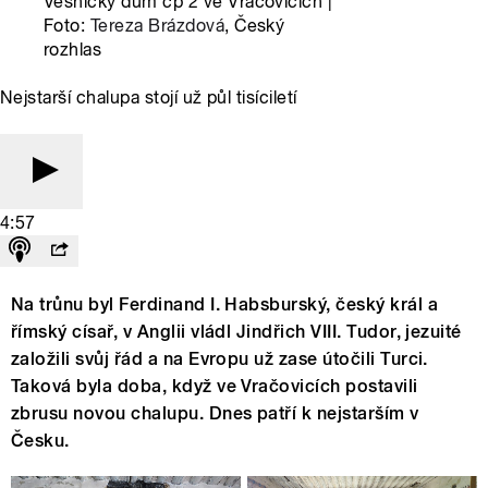
Vesnický dům čp 2 ve Vračovicích |
Foto:
Tereza Brázdová
, Český
rozhlas
Nejstarší chalupa stojí už půl tisíciletí
4:57
Na trůnu byl Ferdinand I. Habsburský, český král a
římský císař, v Anglii vládl Jindřich VIII. Tudor, jezuité
založili svůj řád a na Evropu už zase útočili Turci.
Taková byla doba, když ve Vračovicích postavili
zbrusu novou chalupu. Dnes patří k nejstarším v
Česku.