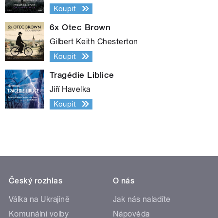
Koupit
6x Otec Brown
Gilbert Keith Chesterton
Koupit
Tragédie Liblice
Jiří Havelka
Koupit
Český rozhlas
O nás
Válka na Ukrajině
Jak nás naladíte
Komunální volby
Nápověda