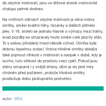
do obytné místnosti, jsou ve štítové straně vračovické
chalupy patrné dodnes.
Na vnitřních stěnách obytné místnosti je silná vrstva
omítky, směsi kvalitní hlíny, řezanky a dalších příměsí
plev. V 16. století se jednalo hlavně o výmazy mezi trámy,
snad později se omazávaly touto směsí celé plochy stěn.
To s sebou přinášelo hned několik výhod. Omítka byla
dobrou tepelnou izolací. Vrstva hliněné omítky dokáže
také pojmout vlhkost v místnosti a naopak v době, kdy je
sucho, tuto vlhkost do prostoru vrací zpět. Pokud jsou
stěny omazané i z vnější strany, dům je do jisté míry
chráněn před požárem, protože hliněná omítky
prodlužuje dobu postupného prohoření.
autor:
BRA