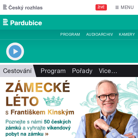
Přejít k hlavnímu obsahu
MENU
ŽIVĚ
PROGRAM
AUDIOARCHIV
KAMERY
Cestování
Program
Pořady
Více
…