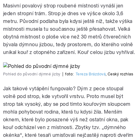
Masivní povalový strop roubené místnosti vynáší jen
jeden stropní trám. Strop je dnes ve výšce okolo 3,6
metru. Původní podlaha byla kdysi ještě níž, takže výška
místnosti musela tu současnou ještě přesahovat. Velká
obytná místnost o ploše více než 30 metrů čtverečních
bývala dýmnou jizbou, tedy prostorem, do kterého volně
unikal kouř z otopného zařízení. Kouř celou jizbu vyhříval.
Pohled do původní dýmné jizby
|
foto:
Tereza Brázdová
,
Český rozhlas
Jak takové vytápění fungovalo? Dým z pece stoupal
volně pod strop, kde vytvořil vrstvu. Proto musel být
strop tak vysoký, aby se pod tímto kouřovým sloupcem
mohla pohybovat rodina, která tu kdysi žila. Menším
oknem, které bylo posazené výš než ostatní okna, pak
kouř odcházel ven z místnosti. Zbytky tzv. „dýmného
okénka“, které tesaři umisťovali nejčastěji naproti dveřím