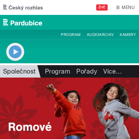
Přejít k hlavnímu obsahu
MENU
ŽIVĚ
PROGRAM
AUDIOARCHIV
KAMERY
Společnost
Program
Pořady
Více
…