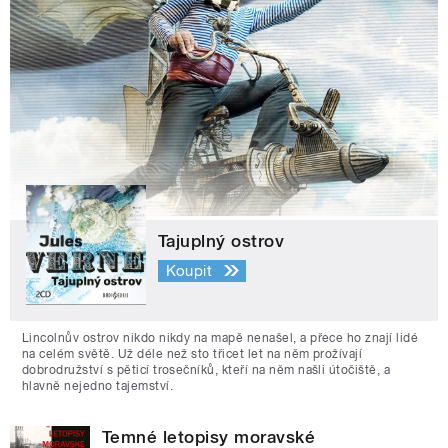
Tajuplný ostrov
Koupit
Lincolnův ostrov nikdo nikdy na mapě nenašel, a přece ho znají lidé
na celém světě. Už déle než sto třicet let na něm prožívají
dobrodružství s pěticí trosečníků, kteří na něm našli útočiště, a
hlavně nejedno tajemství.
Temné letopisy moravské