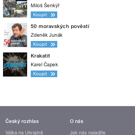
Miloš Šenkýř
Koupit
50 moravských pověstí
Zdeněk Junák
Koupit
Krakatit
Karel Čapek
Koupit
Český rozhlas
O nás
Válka na Ukrajině
Jak nás naladíte