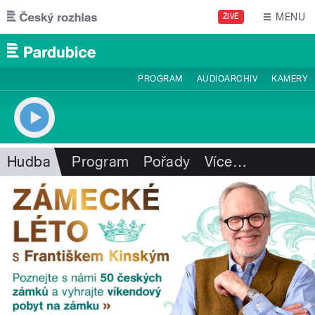
Přejít k hlavnímu obsahu
MENU
ŽIVĚ
PROGRAM
AUDIOARCHIV
KAMERY
Hudba
Program
Pořady
Více
…