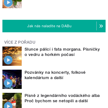
Jak nás naladíte na DABu
VÍCE Z POŘADU
Slunce pálící i fata morgana. Písničky
o vedru a horkém počasí
Pozvánky na koncerty, folkové
kalendárium a další
Písně z legendárního vodáckého alba
Proč bychom se netopili a další