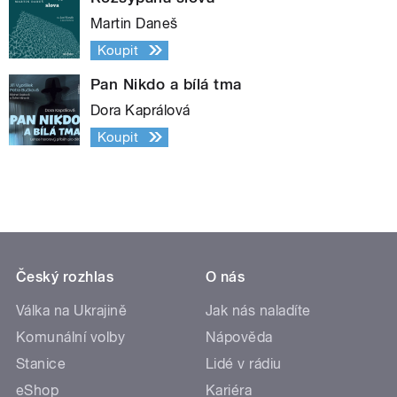
Martin Daneš
Koupit
Pan Nikdo a bílá tma
Dora Kaprálová
Koupit
Český rozhlas
O nás
Válka na Ukrajině
Jak nás naladíte
Komunální volby
Nápověda
Stanice
Lidé v rádiu
eShop
Kariéra