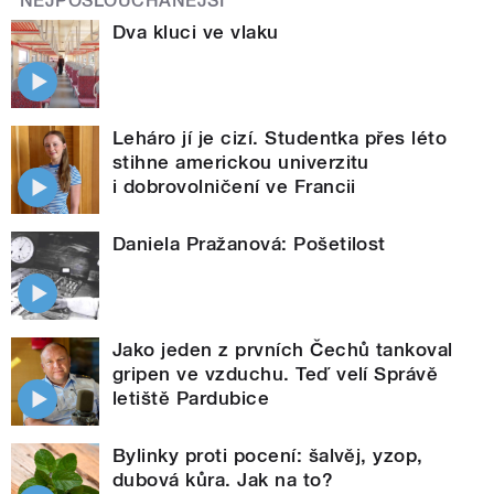
NEJPOSLOUCHANĚJŠÍ
Dva kluci ve vlaku
Leháro jí je cizí. Studentka přes léto
stihne americkou univerzitu
i dobrovolničení ve Francii
Daniela Pražanová: Pošetilost
Jako jeden z prvních Čechů tankoval
gripen ve vzduchu. Teď velí Správě
letiště Pardubice
Bylinky proti pocení: šalvěj, yzop,
dubová kůra. Jak na to?