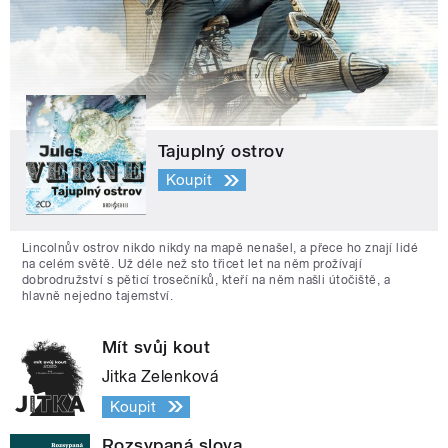
Tajuplný ostrov
Koupit
Lincolnův ostrov nikdo nikdy na mapě nenašel, a přece ho znají lidé
na celém světě. Už déle než sto třicet let na něm prožívají
dobrodružství s pěticí trosečníků, kteří na něm našli útočiště, a
hlavně nejedno tajemství.
Mít svůj kout
Jitka Zelenková
Koupit
Rozsypaná slova