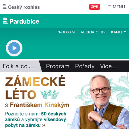
Přejít k hlavnímu obsahu
MENU
ŽIVĚ
PROGRAM
AUDIOARCHIV
KAMERY
Folk a country
Program
Pořady
Více
…