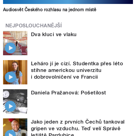
Audiosvět Českého rozhlasu na jednom místě
NEJPOSLOUCHANĚJŠÍ
Dva kluci ve vlaku
Leháro jí je cizí. Studentka přes léto
stihne americkou univerzitu
i dobrovolničení ve Francii
Daniela Pražanová: Pošetilost
Jako jeden z prvních Čechů tankoval
gripen ve vzduchu. Teď velí Správě
letiště Pardubice