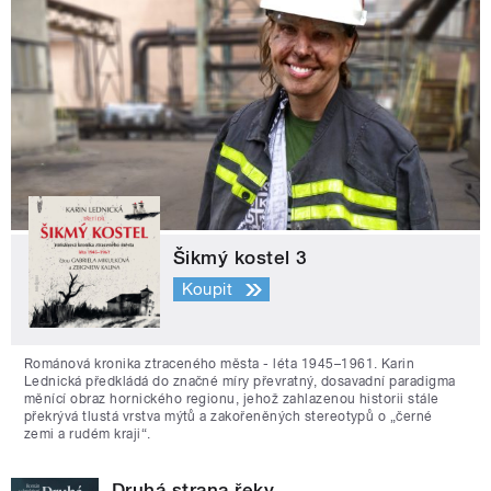
Šikmý kostel 3
Koupit
Románová kronika ztraceného města - léta 1945–1961. Karin
Lednická předkládá do značné míry převratný, dosavadní paradigma
měnící obraz hornického regionu, jehož zahlazenou historii stále
překrývá tlustá vrstva mýtů a zakořeněných stereotypů o „černé
zemi a rudém kraji“.
Druhá strana řeky