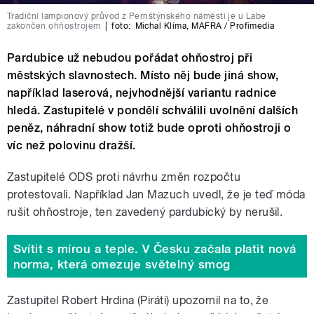
Tradiční lampionový průvod z Pernštýnského náměstí je u Labe
zakončen ohňostrojem
|
foto:
Michal Klíma
,
MAFRA / Profimedia
Pardubice už nebudou pořádat ohňostroj při
městských slavnostech. Místo něj bude jiná show,
například laserová, nejvhodnější variantu radnice
hledá. Zastupitelé v pondělí schválili uvolnění dalších
peněz, náhradní show totiž bude oproti ohňostroji o
víc než polovinu dražší.
Zastupitelé ODS proti návrhu změn rozpočtu
protestovali. Například Jan Mazuch uvedl, že je teď móda
rušit ohňostroje, ten zavedený pardubický by nerušil.
Svítit s mírou a teple. V Česku začala platit nová
norma, která omezuje světelný smog
Zastupitel Robert Hrdina (Piráti) upozornil na to, že