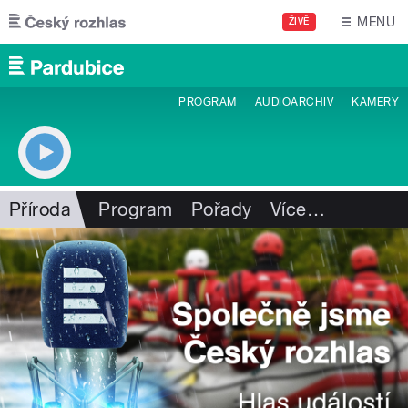
Přejít k hlavnímu obsahu
MENU
ŽIVĚ
PROGRAM
AUDIOARCHIV
KAMERY
Příroda
Program
Pořady
Více
…