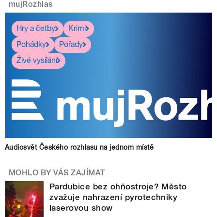
mujRozhlas
Hry a četby
Krimi
Pohádky
Pořady
Živé vysílání
Audiosvět Českého rozhlasu na jednom místě
MOHLO BY VÁS ZAJÍMAT
Pardubice bez ohňostroje? Město
zvažuje nahrazení pyrotechniky
laserovou show