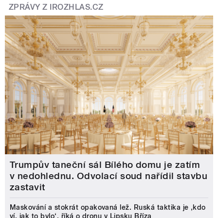
ZPRÁVY Z IROZHLAS.CZ
Trumpův taneční sál Bílého domu je zatím
v nedohlednu. Odvolací soud nařídil stavbu
zastavit
Maskování a stokrát opakovaná lež. Ruská taktika je ‚kdo
ví, jak to bylo‘, říká o dronu v Lipsku Bříza