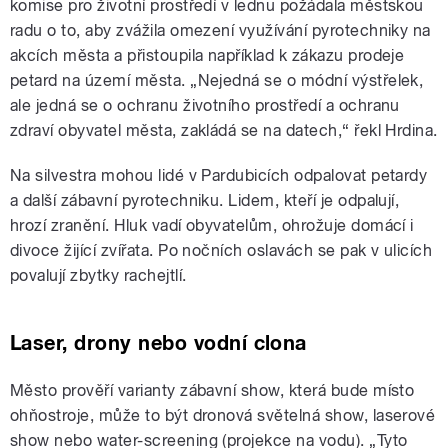
komise pro životní prostředí v lednu požádala městskou
radu o to, aby zvážila omezení využívání pyrotechniky na
akcích města a přistoupila například k zákazu prodeje
petard na území města. „Nejedná se o módní výstřelek,
ale jedná se o ochranu životního prostředí a ochranu
zdraví obyvatel města, zakládá se na datech,“ řekl Hrdina.
Na silvestra mohou lidé v Pardubicích odpalovat petardy
a další zábavní pyrotechniku. Lidem, kteří je odpalují,
hrozí zranění. Hluk vadí obyvatelům, ohrožuje domácí i
divoce žijící zvířata. Po nočních oslavách se pak v ulicích
povalují zbytky rachejtlí.
Laser, drony nebo vodní clona
Město prověří varianty zábavní show, která bude místo
ohňostroje, může to být dronová světelná show, laserové
show nebo water-screening (projekce na vodu). „Tyto