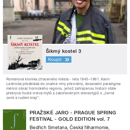
Šikmý kostel 3
Koupit
Románová kronika ztraceného města - léta 1945–1961. Karin
Lednická předkládá do značné míry převratný, dosavadní paradigma
měnící obraz hornického regionu, jehož zahlazenou historii stále
překrývá tlustá vrstva mýtů a zakořeněných stereotypů o „černé
zemi a rudém kraji“.
PRAŽSKÉ JARO - PRAGUE SPRING
FESTIVAL - GOLD EDITION vol. 7
Bedřich Smetana, Česká filharmonie,