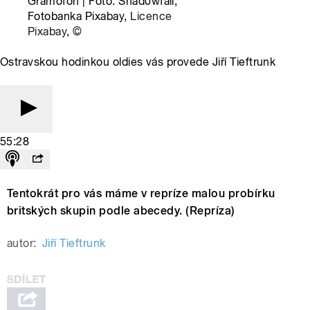
Gramofon | Foto: Shad0wfall,
Fotobanka Pixabay,
Licence
Pixabay
,
©
Ostravskou hodinkou oldies vás provede Jiří Tieftrunk
55:28
Tentokrát pro vás máme v repríze malou probírku
britských skupin podle abecedy. (Repríza)
autor:
Jiří Tieftrunk