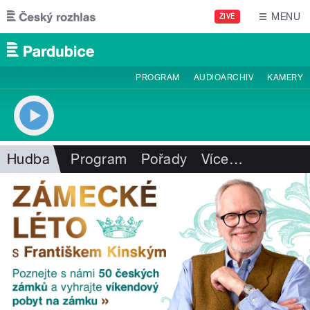
Přejít k hlavnímu obsahu
MENU
ŽIVĚ
PROGRAM
AUDIOARCHIV
KAMERY
Hudba
Program
Pořady
Více
…